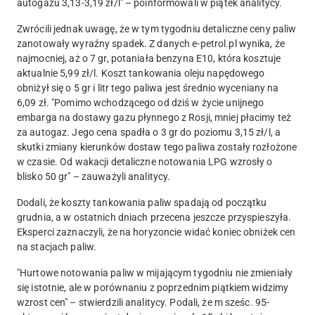
autogazu 3,13-3,19 zł/l
" – poinformowali w piątek analitycy.
Zwrócili jednak uwagę, że w tym tygodniu detaliczne ceny paliw
zanotowały wyraźny spadek. Z danych e-petrol.pl wynika, że
najmocniej, aż o 7 gr, potaniała benzyna E10, która kosztuje
aktualnie 5,99 zł/l. Koszt tankowania oleju napędowego
obniżył się o 5 gr i litr tego paliwa jest średnio wyceniany na
6,09 zł. "Pomimo wchodzącego od dziś w życie unijnego
embarga na dostawy gazu płynnego z Rosji, mniej płacimy też
za autogaz. Jego cena spadła o 3 gr do poziomu 3,15 zł/l, a
skutki zmiany kierunków dostaw tego paliwa zostały rozłożone
w czasie. Od wakacji detaliczne notowania LPG wzrosły o
blisko 50 gr" – zauważyli analitycy.
Dodali, że koszty tankowania paliw spadają od początku
grudnia, a w ostatnich dniach przecena jeszcze przyspieszyła.
Eksperci zaznaczyli, że na horyzoncie widać koniec obniżek cen
na stacjach paliw.
"Hurtowe notowania paliw w mijającym tygodniu nie zmieniały
się istotnie, ale w porównaniu z poprzednim piątkiem widzimy
wzrost cen" – stwierdzili analitycy. Podali, że m sześc. 95-