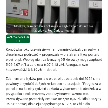
Możliwe, że minimalnie potanieje w najbliższych dniach olej
napędowy. Fot. Dariusz Kucman
ZOBACZ GALERIĘ
(1)
Końcówka roku przyniesie wyhamowanie obniżek cen paliw, a
diesel może podrożeć – prognozują w piątek analitycy portalu
e-petrol.pl. Według nich, za benzynę 95 kierowcy mogą zapłacić
5,96-6,07 zł/l, a za diesla 6,07-6,18 zł/l. Autogaz może
kosztować 3,13-3,19 zł/l – dodali.
Zdaniem analityków portalu e-petrol.pl, ostatnie dni 2024 r. nie
powinny przynieść dużych zmian cen na stacjach. "Prognoza e-
petrol.pl na kolejny tydzień zakłada wyhamowanie obniżek, a w
przypadku diesla możemy zobaczyć nawet wzrost cen.
Przewidywane przedziały cenowe to: 5,96-6,07 zł/l dla benzyny
95-oktanowej, dla oleju napędowego 6,07-6,18 zł/l a dla