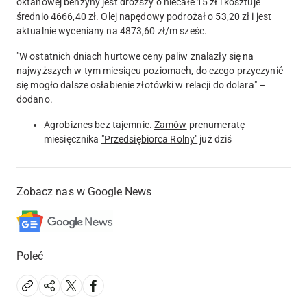
oktanowej benzyny jest droższy o niecałe 15 zł i kosztuje
średnio 4666,40 zł. Olej napędowy podrożał o 53,20 zł i jest
aktualnie wyceniany na 4873,60 zł/m sześc.
"W ostatnich dniach hurtowe ceny paliw znalazły się na
najwyższych w tym miesiącu poziomach, do czego przyczynić
się mogło dalsze osłabienie złotówki w relacji do dolara" –
dodano.
Agrobiznes bez tajemnic.
Zamów
prenumeratę
miesięcznika
"Przedsiębiorca Rolny"
już dziś
Zobacz nas w Google News
Poleć