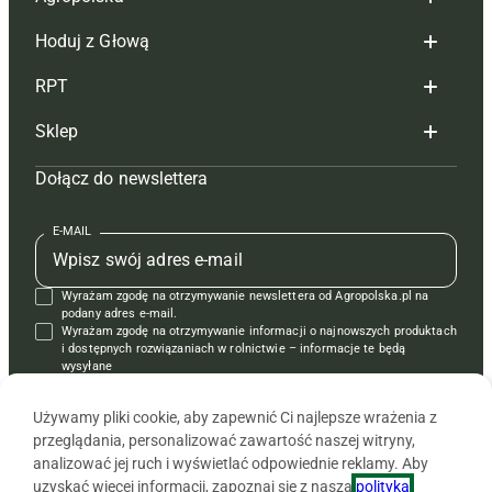
Hoduj z Głową
Redakcja
RPT
Reklama
Hoduj z głową bydło
Sklep
Tagi
Hoduj z głową świnie
Redakcja
Dołącz do newslettera
Mapa serwisu
Prenumerata
Prenumerata
Czasopisma i prenumerata
Kontakt
Redakcja
Reklama
Książki
E-MAIL
Regulamin
Kontakt
Kontakt
Regulamin
Wyrażam zgodę na otrzymywanie newslettera od Agropolska.pl na
Polityka prywatności
Reklama
Krzyżówki
podany adres e-mail.
Wyrażam zgodę na otrzymywanie informacji o najnowszych produktach
i dostępnych rozwiązaniach w rolnictwie – informacje te będą
wysyłane
od APRA sp. z o.o. w imieniu partnerów.
Używamy pliki cookie, aby zapewnić Ci najlepsze wrażenia z
przeglądania, personalizować zawartość naszej witryny,
analizować jej ruch i wyświetlać odpowiednie reklamy. Aby
uzyskać więcej informacji, zapoznaj się z naszą
polityką