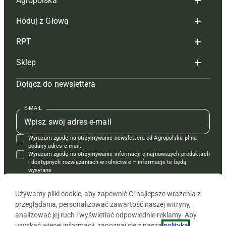
Agropolska
Hoduj z Głową
Redakcja
RPT
Reklama
Hoduj z głową bydło
Sklep
Tagi
Hoduj z głową świnie
Redakcja
Dołącz do newslettera
Mapa serwisu
Prenumerata
Prenumerata
Czasopisma i prenumerata
Kontakt
Redakcja
Reklama
Książki
E-MAIL
Regulamin
Kontakt
Kontakt
Regulamin
Wyrażam zgodę na otrzymywanie newslettera od Agropolska.pl na
Polityka prywatności
Reklama
Krzyżówki
podany adres e-mail.
Wyrażam zgodę na otrzymywanie informacji o najnowszych produktach
i dostępnych rozwiązaniach w rolnictwie – informacje te będą
wysyłane
od APRA sp. z o.o. w imieniu partnerów.
Używamy pliki cookie, aby zapewnić Ci najlepsze wrażenia z
przeglądania, personalizować zawartość naszej witryny,
analizować jej ruch i wyświetlać odpowiednie reklamy. Aby
uzyskać więcej informacji, zapoznaj się z naszą
polityką