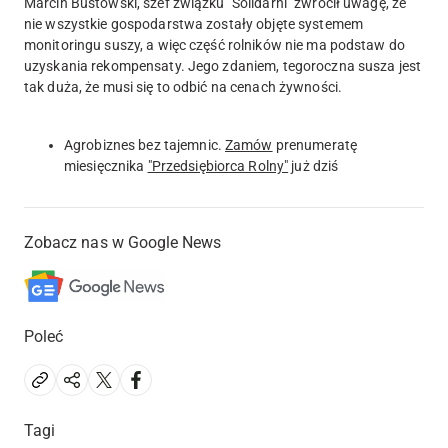
Marcin Bustowski, szef związku "Solidarni" zwrócił uwagę, że
nie wszystkie gospodarstwa zostały objęte systemem
monitoringu suszy, a więc część rolników nie ma podstaw do
uzyskania rekompensaty. Jego zdaniem, tegoroczna susza jest
tak duża, że musi się to odbić na cenach żywności.
Agrobiznes bez tajemnic.
Zamów
prenumeratę
miesięcznika
"Przedsiębiorca Rolny"
już dziś
Zobacz nas w Google News
Poleć
Tagi