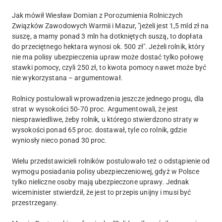
Jak mówił Wiesław Domian z Porozumienia Rolniczych
Związków Zawodowych Warmii i Mazur, "jeżeli jest 1,5 mld zł na
suszę, a mamy ponad 3 mln ha dotkniętych suszą, to dopłata
do przeciętnego hektara wynosi ok. 500 zł". Jeżeli rolnik, który
nie ma polisy ubezpieczenia upraw może dostać tylko połowę
stawki pomocy, czyli 250 zł, to kwota pomocy nawet może być
nie wykorzystana – argumentował.
Rolnicy postulowali wprowadzenia jeszcze jednego progu, dla
strat w wysokości 50-70 proc. Argumentowali, że jest
niesprawiedliwe, żeby rolnik, u którego stwierdzono straty w
wysokości ponad 65 proc. dostawał, tyle co rolnik, gdzie
wyniosły nieco ponad 30 proc.
Wielu przedstawicieli rolników postulowało też o odstąpienie od
wymogu posiadania polisy ubezpieczeniowej, gdyż w Polsce
tylko nieliczne osoby mają ubezpieczone uprawy. Jednak
wiceminister stwierdził, że jest to przepis unijny i musi być
przestrzegany.