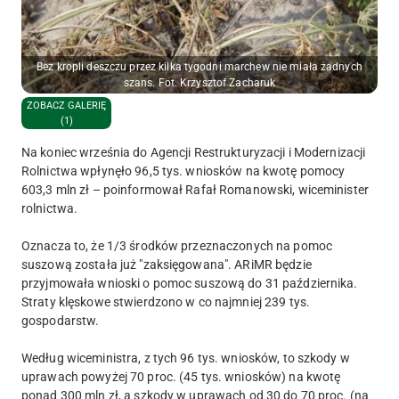
Bez kropli deszczu przez kilka tygodni marchew nie miała żadnych
szans. Fot. Krzysztof Zacharuk
ZOBACZ GALERIĘ
(1)
Na koniec września do Agencji Restrukturyzacji i Modernizacji
Rolnictwa wpłynęło 96,5 tys. wniosków na kwotę pomocy
603,3 mln zł – poinformował Rafał Romanowski, wiceminister
rolnictwa.
Oznacza to, że 1/3 środków przeznaczonych na pomoc
suszową została już "zaksięgowana". ARiMR będzie
przyjmowała wnioski o pomoc suszową do 31 października.
Straty klęskowe stwierdzono w co najmniej 239 tys.
gospodarstw.
Według wiceministra, z tych 96 tys. wniosków, to szkody w
uprawach powyżej 70 proc. (45 tys. wniosków) na kwotę
ponad 300 mln zł, a szkody w uprawach od 30 do 70 proc. (na