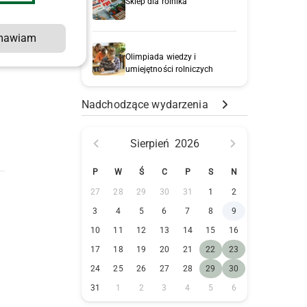
Sklep dla rolnika
mawiam
Olimpiada wiedzy i
umiejętności rolniczych
Nadchodzące wydarzenia
Sierpień
2026
P
W
Ś
C
P
S
N
27
28
29
30
31
1
2
3
4
5
6
7
8
9
10
11
12
13
14
15
16
17
18
19
20
21
22
23
24
25
26
27
28
29
30
31
1
2
3
4
5
6