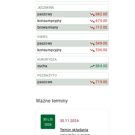
JĘCZMIEŃ
paszowy
682.00
konsumpcyjny
670.00
browarniany
712.00
OWIES
paszowy
549.00
konsumpcyjny
536.00
KUKURYDZA
sucha
884.00
PSZENŻYTO
paszowe
719.00
Ważne terminy
30 LIS
30.11.2026
2026
Termin składania