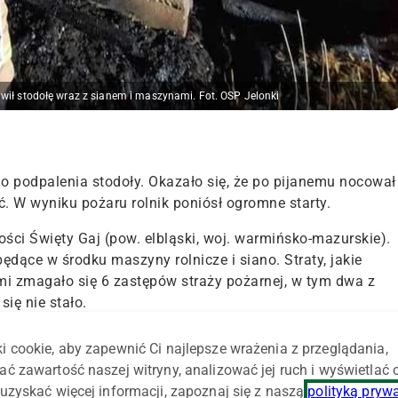
wił stodołę wraz z sianem i maszynami. Fot. OSP Jelonki
 do podpalenia stodoły. Okazało się, że po pijanemu nocował
. W wyniku pożaru rolnik poniósł ogromne starty.
ści Święty Gaj (pow. elbląski, woj. warmińsko-mazurskie).
ędące w środku maszyny rolnicze i siano. Straty, jakie
niami zmagało się 6 zastępów straży pożarnej, w tym dwa z
ię nie stało.
lacz. Okazało się, że to 40-letni mieszkaniec gminy Markusy 
i cookie, aby zapewnić Ci najlepsze wrażenia z przeglądania,
ny w środę 5 kwietnia w miejscu zamieszkania. Powiedział,
ać zawartość naszej witryny, analizować jej ruch i wyświetlać
ebudził się po „ciężkiej” nocy i postanowił spalić swoje
uzyskać więcej informacji, zapoznaj się z naszą
polityką pryw