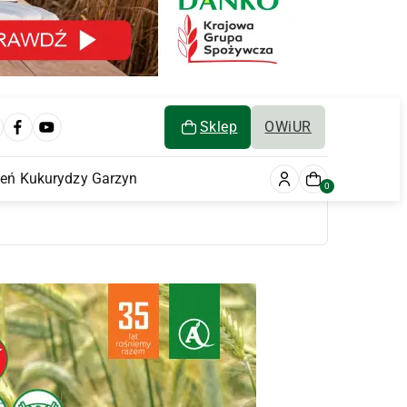
Sklep
OWiUR
ień Kukurydzy Garzyn
0