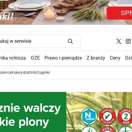
Main Navigation
ika rolnicza
OZE
Prawo i pieniądze
Z branży
Ceny
Dz
a Submenu
szenica
Kukurydza
Drób
Ciągniki