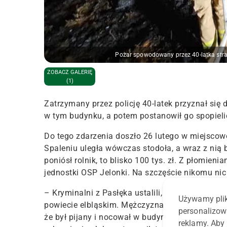
Pożar spowodowany przez 40-latka stra
ZOBACZ GALERIĘ
(1)
Zatrzymany przez policję 40-latek przyznał się
w tym budynku, a potem postanowił go spopielić
Do tego zdarzenia doszło 26 lutego w miejscowo
Spaleniu uległa wówczas stodoła, a wraz z nią b
poniósł rolnik, to blisko 100 tys. zł. Z płomie
jednostki OSP Jelonki. Na szczęście nikomu nic s
– Kryminalni z Pasłęka ustalili, kim jest podpa
Używamy plik
powiecie elbląskim. Mężczyzna został zatrzyma
personalizow
że był pijany i nocował w budynku. Następnie prz
reklamy. Aby 