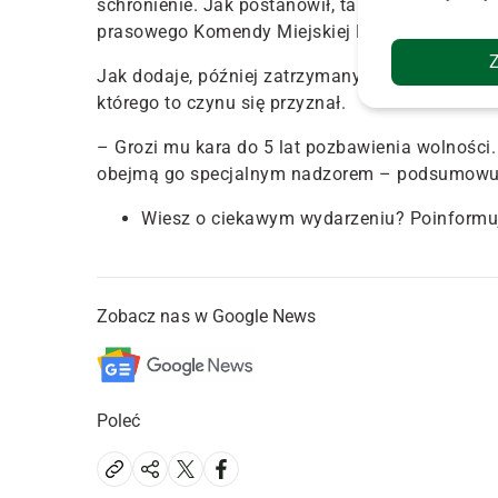
schronienie. Jak postanowił, tak też zrobił. Og
prasowego Komendy Miejskiej Policji w Elblągu
Jak dodaje, później zatrzymany stwierdził, że zr
którego to czynu się przyznał.
– Grozi mu kara do 5 lat pozbawienia wolności.
obejmą go specjalnym nadzorem – podsumowuj
Wiesz o ciekawym wydarzeniu? Poinformu
Zobacz nas w Google News
Poleć