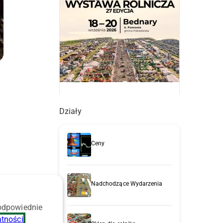
Działy
Ceny
Nadchodzące Wydarzenia
w
 odpowiednie
atności
.