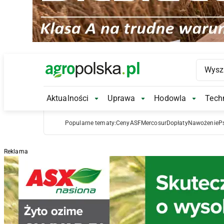
Main Logo
Aktualności
Uprawa
Hodowla
Techn
Aktualności Submenu
Uprawa Submenu
Hodowl
Popularne tematy:
Ceny
ASF
Mercosur
Dopłaty
Nawożenie
P
Reklama