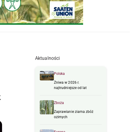
Aktualności
Polska
Żniwa w 2026 r.
najtrudniejsze od lat
k
Zboża
Zaprawianie ziarna zbóż
ozimych