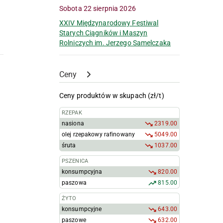
Sobota 22 sierpnia 2026
XXIV Międzynarodowy Festiwal
Starych Ciągników i Maszyn
Rolniczych im. Jerzego Samelczaka
Ceny
Ceny produktów w skupach (zł/t)
RZEPAK
nasiona
2319.00
olej rzepakowy rafinowany
5049.00
śruta
1037.00
PSZENICA
konsumpcyjna
820.00
paszowa
815.00
ŻYTO
konsumpcyjne
643.00
paszowe
632.00