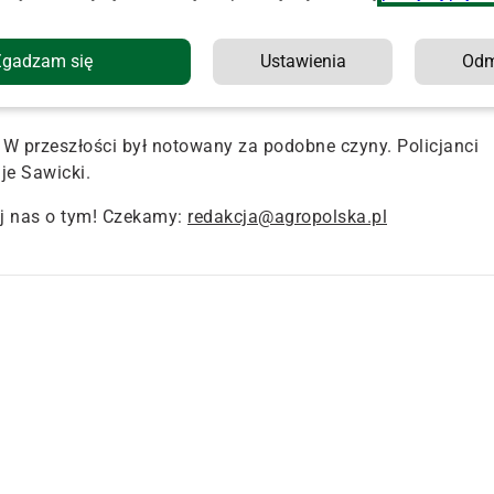
ień strawił wszystko – relacjonuje Jakub Sawicki z zespołu
.
Zgadzam się
Ustawienia
Od
obił to dla zabawy. Usłyszał zarzut zniszczenia mienia, do
 W przeszłości był notowany za podobne czyny. Policjanci
e Sawicki.
j nas o tym! Czekamy:
redakcja@agropolska.pl