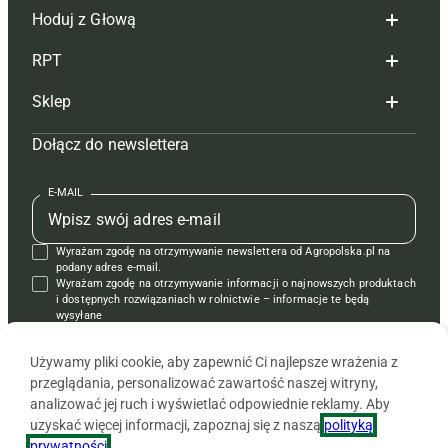
Hoduj z Głową
Redakcja
RPT
Reklama
Hoduj z głową bydło
Sklep
Tagi
Hoduj z głową świnie
Redakcja
Dołącz do newslettera
Mapa serwisu
Prenumerata
Prenumerata
Czasopisma i prenumerata
Kontakt
Redakcja
Reklama
Książki
E-MAIL
Regulamin
Kontakt
Kontakt
Regulamin
Wyrażam zgodę na otrzymywanie newslettera od Agropolska.pl na
Polityka prywatności
Reklama
Krzyżówki
podany adres e-mail.
Wyrażam zgodę na otrzymywanie informacji o najnowszych produktach
i dostępnych rozwiązaniach w rolnictwie – informacje te będą
wysyłane
od APRA sp. z o.o. w imieniu partnerów.
Używamy pliki cookie, aby zapewnić Ci najlepsze wrażenia z
przeglądania, personalizować zawartość naszej witryny,
analizować jej ruch i wyświetlać odpowiednie reklamy. Aby
uzyskać więcej informacji, zapoznaj się z naszą
polityką
prywatności
.