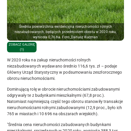
Średnia powierzchnia ewidencyjna nieruchomości rolnych
niezabudowanych, będących przedmiotem obrotu w 2020 roku,
wyniosła 0,76 ha. Foto_Dariusz Kucman
ZOBACZ GALERIĘ
(1)
W 2020 roku na zakup nieruchomości rolnych
niezabudowanych wydawano średnio 116,6 tys. zł – podaje
Główny Urząd Statystyczny w podsumowaniu zeszłorocznego
obrotu nieruchomościami.
Dominującą rolę w obrocie nieruchomościami zabudowanymi
odgrywały te z budynkami mieszkalnymi (67,8 proc.).
Natomiast najmniejszą część tego obrotu stanowiły transakcje
nieruchomościami rolnymi zabudowanymi (12,9 proc., było ich
765 w miastach i 10 696 na obszarach wiejskich).
"Średnia cena nieruchomości zabudowanych budynkami
mieszkalnymi, sprzedanych w 2020 roku, wyniosła 388,3 tys.