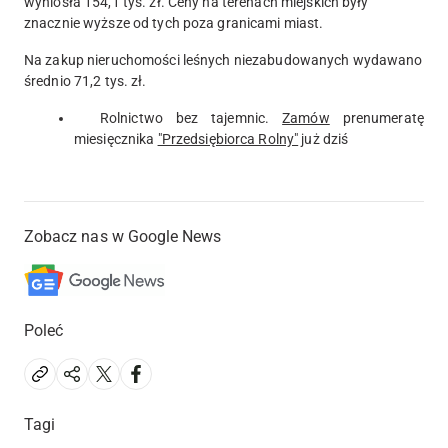
wyniosła 154,1 tys. zł. Ceny na terenach miejskich były
znacznie wyższe od tych poza granicami miast.
Na zakup nieruchomości leśnych niezabudowanych wydawano
średnio 71,2 tys. zł.
Rolnictwo bez tajemnic.
Zamów
prenumeratę
miesięcznika
"Przedsiębiorca Rolny"
już dziś
Zobacz nas w Google News
Poleć
Tagi