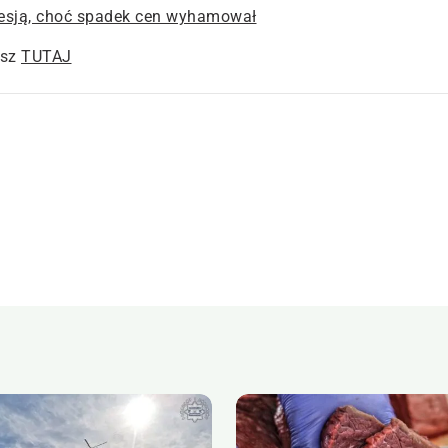
resją, choć spadek cen wyhamował
esz
TUTAJ