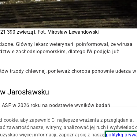
ę
21 390
zwierząt. Fot. Mirosław Lewandowski
dzone. Główny lekarz weterynarii poinformował, że wirusa
ztwie zachodniopomorskim, dlatego IW podjęła już
ntów trzody chlewnej, ponieważ choroba ponownie uderza w
e w Jarosławsku
sko ASF w 2026 roku na podstawie wyników badań
 analizy przeprowadził Krajowy Instytut Referencyjny ds.
 Państwowy Instytut Badawczy.
i cookie, aby zapewnić Ci najlepsze wrażenia z przeglądania,
ać zawartość naszej witryny, analizować jej ruch i wyświetlać
ie położonym w miejscowości
Jarosławsko
, w powiecie
uzyskać więcej informacji, zapoznaj się z naszą
polityką pryw