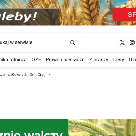
Main Navigation
ika rolnicza
OZE
Prawo i pieniądze
Z branży
Ceny
Dz
a Submenu
szenica
Kukurydza
Drób
Ciągniki