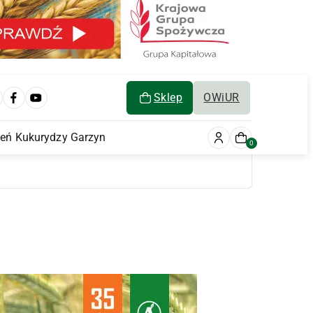
Sklep
OWiUR
ień Kukurydzy Garzyn
0