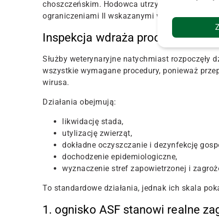
choszczeńskim
.
Hodowca utrzymywał tam 21 3
ograniczeniami II wskazanymi w unijnych przep
Inspekcja wdraża procedury likwi
Służby weterynaryjne natychmiast rozpoczęły dz
wszystkie wymagane procedury, ponieważ przepi
wirusa.
Działania obejmują:
likwidację stada,
utylizację zwierząt,
dokładne oczyszczanie i dezynfekcję gosp
dochodzenie epidemiologiczne,
wyznaczenie stref zapowietrzonej i zagro
To standardowe działania, jednak ich skala pok
1. ognisko AS
F stanowi
realne za