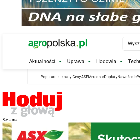
Main Logo
Aktualności
Uprawa
Hodowla
Techn
Aktualności Submenu
Uprawa Submenu
Hodowl
Popularne tematy:
Ceny
ASF
Mercosur
Dopłaty
Nawożenie
P
Reklama