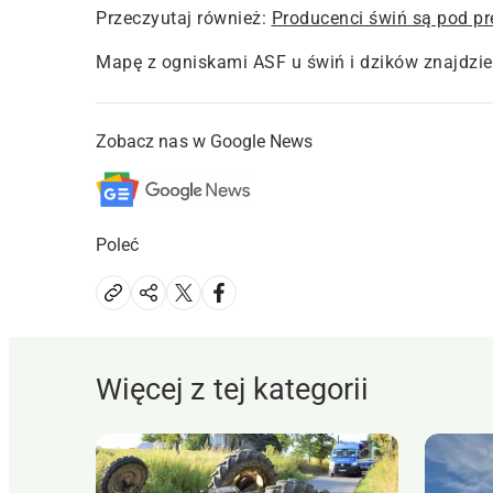
Przeczyutaj również:
Producenci świń są pod p
Mapę z ogniskami ASF u świń i dzików znajdzi
Zobacz nas w Google News
Poleć
Więcej z tej kategorii