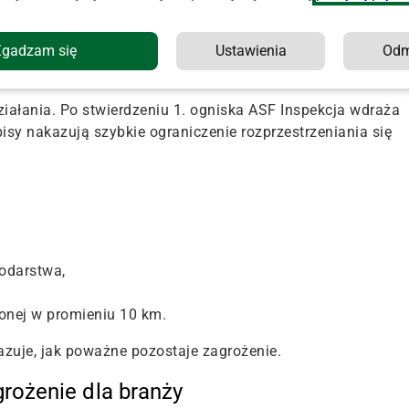
90 świń.
Ferma znajduje się na obszarze objętym
isach sanitarnych.
Zgadzam się
Ustawienia
Od
dacji choroby
iałania. Po stwierdzeniu 1. ogniska ASF Inspekcja wdraża
sy nakazują szybkie ograniczenie rozprzestrzeniania się
odarstwa,
żonej w promieniu 10 km.
azuje, jak poważne pozostaje zagrożenie.
grożenie dla branży