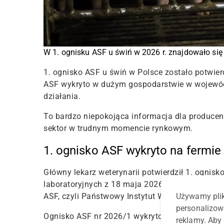
W 1. ognisku ASF u świń w 2026 r. znajdowało si
1. ognisko ASF u świń w Polsce zostało potwier
ASF wykryto w dużym gospodarstwie w wojewód
działania.
To bardzo niepokojąca informacja dla produce
sektor w trudnym momencie rynkowym.
1. ognisko ASF wykryto na fermi
Główny lekarz weterynarii potwierdził 1. ogni
laboratoryjnych z 18 maja 2026 roku. Dodatkowo
ASF, czyli Państwowy Instytut Weterynaryjny –
Używamy plik
personalizow
Ognisko ASF nr 2026/1 wykryto w gospodarstw
reklamy. Aby 