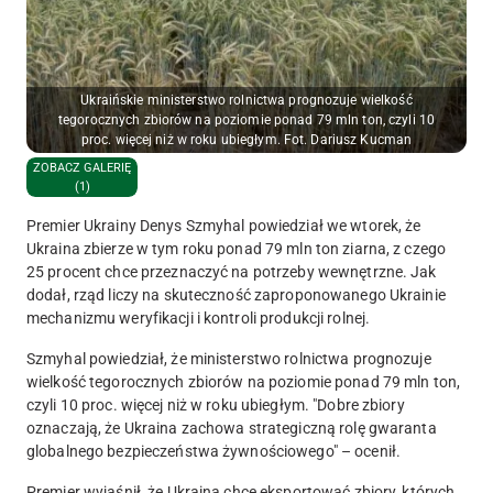
Ukraińskie ministerstwo rolnictwa prognozuje wielkość
tegorocznych zbiorów na poziomie ponad 79 mln ton, czyli 10
proc. więcej niż w roku ubiegłym. Fot. Dariusz Kucman
ZOBACZ GALERIĘ
(1)
Premier Ukrainy Denys Szmyhal powiedział we wtorek, że
Ukraina zbierze w tym roku ponad 79 mln ton ziarna, z czego
25 procent chce przeznaczyć na potrzeby wewnętrzne. Jak
dodał, rząd liczy na skuteczność zaproponowanego Ukrainie
mechanizmu weryfikacji i kontroli produkcji rolnej.
Szmyhal powiedział, że ministerstwo rolnictwa prognozuje
wielkość tegorocznych zbiorów na poziomie ponad 79 mln ton,
czyli 10 proc. więcej niż w roku ubiegłym. "Dobre zbiory
oznaczają, że Ukraina zachowa strategiczną rolę gwaranta
globalnego bezpieczeństwa żywnościowego" – ocenił.
Premier wyjaśnił, że Ukraina chce eksportować zbiory, których