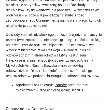
nie skieruje na rynek wewnętrzny, bo są to "dochody
dla rolników i zyski walutowe dla państwa". W związku z tym –
podkreślił – władze w Kijowie liczą na skuteczność
zaproponowanego Ukrainie mechanizmu weryfikacji i kontroli
ukraińskiej produkcji rolnej.
Od środy kontrole ukraińskiego zboża, które jedzie w tranzycie
przez Litwę, zostają przeniesione z granicy ukraińsko-polskiej
na teren Litwy, do portu w Kłajpedzie – poinformował we
wtorek minister rolnictwa i rozwoju wsi Robert Telus po
rozmowach z ministrem rolnictwa Litwy Kęstutisem
Navickasem i ministrem polityki rolnej i żywności Ukrainy
Mykołą Solskim. "Strona litewska bierze całkowitą
odpowiedzialność za te kontrole" – dodał szef polskiego
resortu rolnictwa podczas briefingu po zakończeniu rozmów.
Agrobiznes bez tajemnic.
Zamów
prenumeratę
miesięcznika
"Przedsiębiorca Rolny"
już dziś
Zobacz nas w Google News