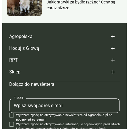
Jakie stawki za bydło rzeźne? Ceny są
coraz niższe
Agropolska
Hoduj z Głową
Redakcja
RPT
Reklama
Hoduj z głową bydło
Sklep
Tagi
Hoduj z głową świnie
Redakcja
Dołącz do newslettera
Mapa serwisu
Prenumerata
Prenumerata
Czasopisma i prenumerata
Kontakt
Redakcja
Reklama
Książki
E-MAIL
Regulamin
Kontakt
Kontakt
Regulamin
Wyrażam zgodę na otrzymywanie newslettera od Agropolska.pl na
Polityka prywatności
Reklama
Krzyżówki
podany adres e-mail.
Wyrażam zgodę na otrzymywanie informacji o najnowszych produktach
i dostępnych rozwiązaniach w rolnictwie – informacje te będą