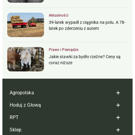
Aktualności
39-latek wypadł z ciągnika na polu. A 78-
latek po zderzeniu z autem
Prawo i Pieniądze
Jakie stawki za bydło rzeźne? Ceny są
coraz niższe
Agropolska
Hoduj z Głową
Redakcja
RPT
Reklama
Hoduj z głową bydło
Sklep
Tagi
Hoduj z głową świnie
Redakcja