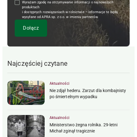
Wyrażam zgodę na otrzymywanie informacji o najnowszych
produktach
i dostępnych rozwiązaniach w rolnictwie – informacje te będą
wysyłane od APRA sp. z o.o. w imieniu partnerów.
Najczęściej czytane
Aktualności
Nie zdjął hederu. Zarzut dla kombajnisty
po śmiertelnym wypadku
Aktualności
Ministerstwo żegna rolnika. 29-letni
Michał zginął tragicznie