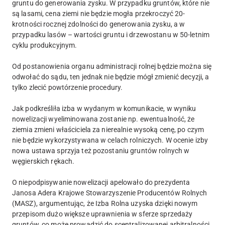
gruntu do generowania zysku. W przypadku gruntów, które nie
są lasami, cena ziemi nie będzie mogła przekroczyć 20-
krotności rocznej zdolności do generowania zysku, a w
przypadku lasów – wartości gruntu i drzewostanu w 50-letnim
cyklu produkcyjnym.
Od postanowienia organu administracji rolnej będzie można się
odwołać do sądu, ten jednak nie będzie mógł zmienić decyzji, a
tylko zlecić powtórzenie procedury.
Jak podkreśliła izba w wydanym w komunikacie, w wyniku
nowelizacji wyeliminowana zostanie np. ewentualność, że
ziemia zmieni właściciela za nierealnie wysoką cenę, po czym
nie będzie wykorzystywana w celach rolniczych. W ocenie izby
nowa ustawa sprzyja też pozostaniu gruntów rolnych w
węgierskich rękach.
O niepodpisywanie nowelizacji apelowało do prezydenta
Janosa Adera Krajowe Stowarzyszenie Producentów Rolnych
(MASZ), argumentując, że Izba Rolna uzyska dzięki nowym
przepisom dużo większe uprawnienia w sferze sprzedaży
gruntów, co może prowadzić do scentralizowanej arbitralności.