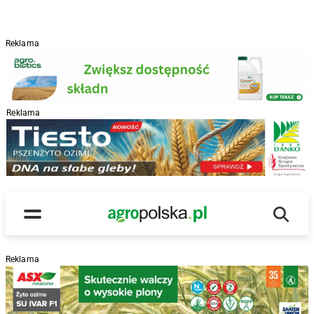
Reklama
Reklama
R
Wyszu
Main Logo
Menu
Reklama