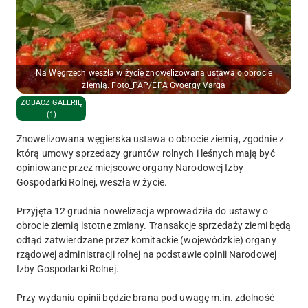
Na Węgrzech weszła w życie znowelizowana ustawa o obrocie
ziemią. Foto_PAP/EPA Gyoergy Varga
ZOBACZ GALERIĘ
(1)
Znowelizowana węgierska ustawa o obrocie ziemią, zgodnie z
którą umowy sprzedaży gruntów rolnych i leśnych mają być
opiniowane przez miejscowe organy Narodowej Izby
Gospodarki Rolnej, weszła w życie.
Przyjęta 12 grudnia nowelizacja wprowadziła do ustawy o
obrocie ziemią istotne zmiany. Transakcje sprzedaży ziemi będą
odtąd zatwierdzane przez komitackie (wojewódzkie) organy
rządowej administracji rolnej na podstawie opinii Narodowej
Izby Gospodarki Rolnej.
Przy wydaniu opinii będzie brana pod uwagę m.in. zdolność