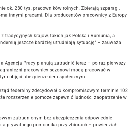
e ok. 280 tys. pracowników rolnych. Zbierają szparagi,
eloma innymi pracami. Dla producentów pracownicy z Europy
z tradycyjnych krajów, takich jak Polska i Rumunia, a
emią jeszcze bardziej utrudniają sytuację" – zauważa
na Agencja Pracy planują zatrudnić teraz – po raz pierwszy
. Zagraniczni pracownicy sezonowi mogą pracować w
y tym objęci ubezpieczeniem społecznym.
ie rząd federalny zdecydował o kompromisowym terminie 102
zi, że rozszerzenie pomoże zapewnić ludności zaopatrzenie w
owym zatrudnionym bez ubezpieczenia odpowiednie
ia prywatnego pomocnika przy zbiorach – powiedział