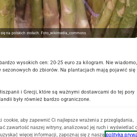
ą się na polskich stołach. Foto_wikimedia_commons
ardzo wysokich cen: 20-25 euro za kilogram. Nie wiadomo,
w sezonowych do zbiorów. Na plantacjach mają pojawić się
szpanii i Grecji, które są ważnymi dostawcami do tej pory
ndii były również bardzo ograniczone.
i cookie, aby zapewnić Ci najlepsze wrażenia z przeglądania,
dniowych Niemczech kilka dni temu, na północy oczekuje
ać zawartość naszej witryny, analizować jej ruch i wyświetlać
uzyskać więcej informacji, zapoznaj się z naszą
polityką pryw