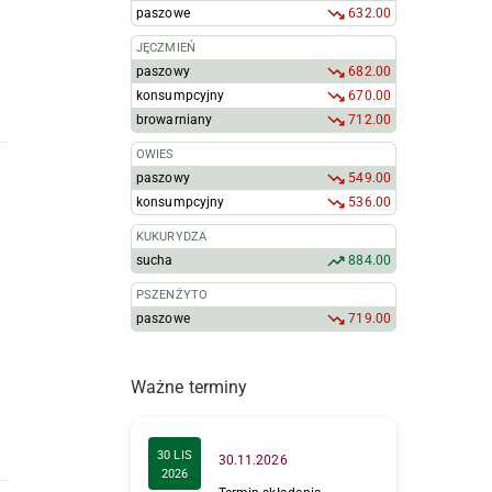
paszowe
632.00
JĘCZMIEŃ
paszowy
682.00
konsumpcyjny
670.00
browarniany
712.00
OWIES
paszowy
549.00
konsumpcyjny
536.00
KUKURYDZA
sucha
884.00
PSZENŻYTO
paszowe
719.00
Ważne terminy
30 LIS
30.11.2026
2026