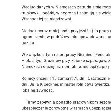
Według danych w Niemczech zatrudnia się roczni
truskawki, ogórki, winogrona i zajmują się wi
Wschodniej są nieodzowni.
"Jednak coraz mniej osób przyjeżdża (do pracy) 
ograniczenia w podróżowaniu spowodowane pand
gazeta.
W związku z tym resort pracy Niemiec i Federal
– ok. 5 tys. Gruzinów przy zbiorze szparagów
Niemczech dłużej niż normalnie, nie będąc prz
Rolnicy chcieli 115 zamiast 70 dni. Ostateczn
dni. Julia Kloeckner, minister rolnictwa twierd
lokalną żywność.
– Firmy zapewnią ponadto pracownikom sezon
ubezpieczenie zdrowotne w ramach ubezpieczen