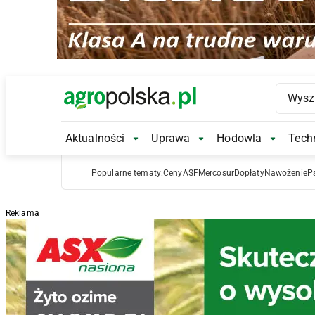
Main Logo
Aktualności
Uprawa
Hodowla
Techn
Aktualności Submenu
Uprawa Submenu
Hodowl
Popularne tematy:
Ceny
ASF
Mercosur
Dopłaty
Nawożenie
P
Reklama