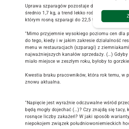
Uprawa szparagów pozostaje dochodowym bizne
średnio 1,7 kg, a trend lekko rośnie. W ubiegł
którym rosną szparagi do 22,5 tys. hektarów, uz
"Mimo przyjemnie wysokiego poziomu cen dla p
do tego, kiedy i w jakim zakresie działalność 
menu w restauracjach (szparagi) z ziemniakami
najważniejszych kanałów sprzedaży. (…) Gdyby 
miało miejsce w zeszłym roku, byłoby to gorzkie
Kwestia braku pracowników, która rok temu, w 
znowu aktualna.
"Napięcie jest wyraźnie odczuwalne wśród prze
będą mogły dojechać (…)? Czy znajdą się tacy, 
rosnące liczby zakażeń? W jaki sposób warianty 
niepokojem związek południowoniemieckich ho