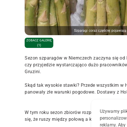
Szparagi coraz częściej pojawiaj
ZOBACZ GALERIĘ
(1)
Sezon szparagów w Niemczech zaczyna się od b
czy przyjedzie wystarczająco dużo pracownikó
Gruzini.
Skąd tak wysokie stawki? Przede wszystkim w Hi
panowały złe warunki pogodowe. Dostawy z Hola
Używamy plik
W tym roku sezon zbiorów rozpoczął się w połu
personalizow
się, że ruszy między połową a końcem kwietnia.
reklamy. Aby 