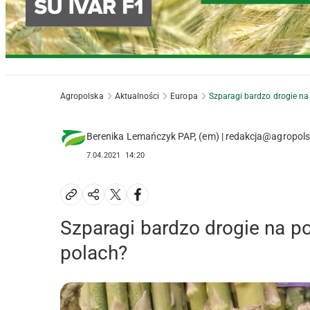
Agropolska
Aktualności
Europa
Szparagi bardzo drogie n
Berenika Lemańczyk PAP, (em) | redakcja@agropols
7.04.2021
14:20
Szparagi bardzo drogie na p
polach?