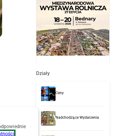
Działy
Ceny
Nadchodzące Wydarzenia
 odpowiednie
atności
.