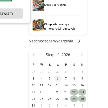
Sklep dla rolnika
mawiam
Olimpiada wiedzy i
umiejętności rolniczych
Nadchodzące wydarzenia
Sierpień
2026
P
W
Ś
C
P
S
N
27
28
29
30
31
1
2
3
4
5
6
7
8
9
10
11
12
13
14
15
16
17
18
19
20
21
22
23
24
25
26
27
28
29
30
31
1
2
3
4
5
6