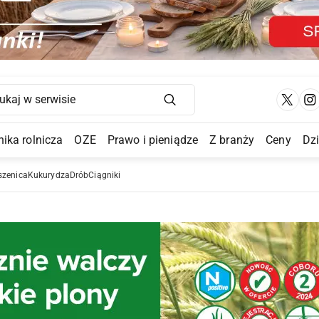
Main Navigation
ika rolnicza
OZE
Prawo i pieniądze
Z branży
Ceny
Dz
a Submenu
szenica
Kukurydza
Drób
Ciągniki