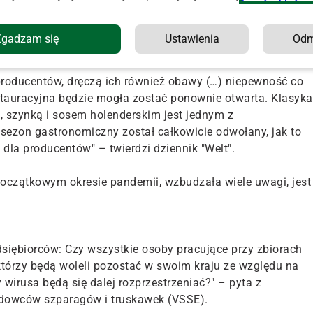
sem. Statystycznie każdy Niemiec spożywa rocznie ich
ym roku około 1600 producentów powiększyło obszar, na
Zgadzam się
Ustawienia
Od
yskując zbiory w wysokości 117 tys. ton.
roducentów, dręczą ich również obawy (…) niepewność co
restauracyjna będzie mogła zostać ponownie otwarta. Klasyka
, szynką i sosem holenderskim jest jednym z
sezon gastronomiczny został całkowicie odwołany, jak to
 dla producentów" – twierdzi dziennik "Welt".
początkowym okresie pandemii, wzbudzała wiele uwagi, jest
dsiębiorców: Czy wszystkie osoby pracujące przy zbiorach
którzy będą woleli pozostać w swoim kraju ze względu na
wirusa będą się dalej rozprzestrzeniać?" – pyta z
dowców szparagów i truskawek (VSSE).