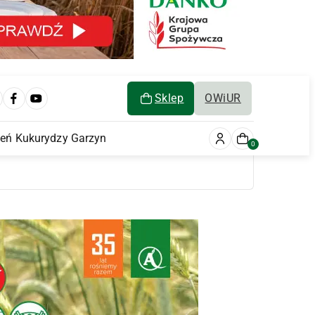
Sklep
OWiUR
ień Kukurydzy Garzyn
0