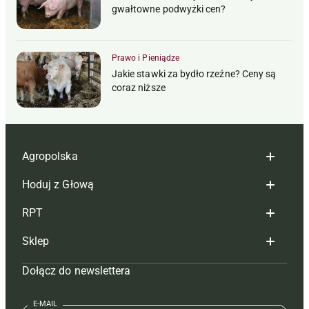
gwałtowne podwyżki cen?
Prawo i Pieniądze
Jakie stawki za bydło rzeźne? Ceny są
coraz niższe
Agropolska
Hoduj z Głową
Redakcja
RPT
Reklama
Hoduj z głową bydło
Sklep
Tagi
Hoduj z głową świnie
Redakcja
Dołącz do newslettera
Mapa serwisu
Prenumerata
Prenumerata
Czasopisma i prenumerata
Kontakt
Redakcja
Reklama
Książki
E-MAIL