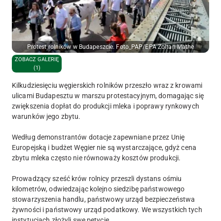
Protest rolników w Budapeszcie. Foto_PAP/EPA Zoltan Mathe
ZOBACZ GALERIĘ
(1)
Kilkudziesięciu węgierskich rolników przeszło wraz z krowami
ulicami Budapesztu w marszu protestacyjnym, domagając się
zwiększenia dopłat do produkcji mleka i poprawy rynkowych
warunków jego zbytu.
Według demonstrantów dotacje zapewniane przez Unię
Europejską i budżet Węgier nie są wystarczające, gdyż cena
zbytu mleka często nie równoważy kosztów produkcji.
Prowadzący sześć krów rolnicy przeszli dystans ośmiu
kilometrów, odwiedzając kolejno siedzibę państwowego
stowarzyszenia handlu, państwowy urząd bezpieczeństwa
żywności i państwowy urząd podatkowy. We wszystkich tych
instytucjach złożyli swe petycje.