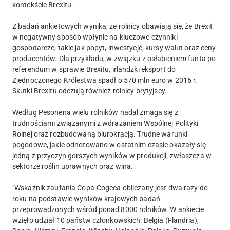
kontekście Brexitu.
Z badań ankietowych wynika, że rolnicy obawiają się, że Brexit
w negatywny sposób wpłynie na kluczowe czynniki
gospodarcze, takie jak popyt, inwestycje, kursy walut oraz ceny
producentów. Dla przykładu, w związku z osłabieniem funta po
referendum w sprawie Brexitu, irlandzki eksport do
Zjednoczonego Królestwa spadł o 570 mln euro w 2016 r.
Skutki Brexitu odczują również rolnicy brytyjscy.
Według Pesonena wielu rolników nadal zmaga się z
trudnościami związanymi z wdrażaniem Wspólnej Polityki
Rolnej oraz rozbudowaną biurokracją. Trudne warunki
pogodowe, jakie odnotowano w ostatnim czasie okazały się
jedną z przyczyn gorszych wyników w produkcji, zwłaszcza w
sektorze roślin uprawnych oraz wina.
"Wskaźnik zaufania Copa-Cogeca obliczany jest dwa razy do
roku na podstawie wyników krajowych badań
przeprowadzonych wśród ponad 8000 rolników. W ankiecie
wzięło udział 10 państw członkowskich: Belgia (Flandria),