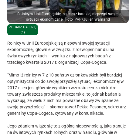
Rolnicy w Unii Europejskiej są coraz bardziej niepewni swojej
sytuacji ekonomicznej. Foto_PAP/Julien Warnand
ZOBACZ GALERIĘ
(1)
Rolnicy w Unii Europejskiej są niepewni swojej sytuacji
ekonomicznej, głównie w związku z rozwojem handlu na
światowych rynkach – wynika z najnowszych badań z
trzeciego kwartału 2017 r. organizacji Copa-Cogeca.
"Mimo iż rolnicy w 7 z 10 państw członkowskich byli bardziej
optymistyczni co do swojej przyszłej sytuacji ekonomicznej w
2017 r., co jest głównie wynikiem wzrostu cen za niektóre
towary, zwłaszcza produkty mleczarskie, to jednak badania
wykazują, że wielu z nich ma poważne obawy związane ze
swoją przyszłością" – skomentował Pekka Pesonen, sekretarz
generalny Copa-Cogeca, cytowany w komunikacie.
Jego zdaniem wiąże się to z ogólną niepewnością, jaka panuje
na światowych rynkach rolnych oraz w handlu, głównie w