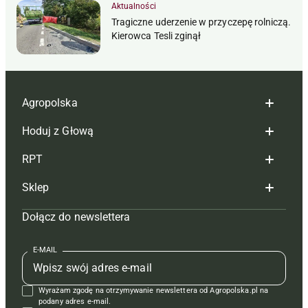
Aktualności
Tragiczne uderzenie w przyczepę rolniczą.
Kierowca Tesli zginął
Agropolska
Hoduj z Głową
Redakcja
RPT
Reklama
Hoduj z głową bydło
Sklep
Tagi
Hoduj z głową świnie
Redakcja
Dołącz do newslettera
Mapa serwisu
Prenumerata
Prenumerata
Czasopisma i prenumerata
Kontakt
Redakcja
Reklama
Książki
E-MAIL
Regulamin
Kontakt
Kontakt
Regulamin
Wyrażam zgodę na otrzymywanie newslettera od Agropolska.pl na
Polityka prywatności
Reklama
Krzyżówki
podany adres e-mail.