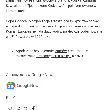
Dania, Niemcy, Francja, Włochy, Holandia, Polska, Rumunia,
Szwecja oraz Zjednoczone Królestwo" – poinformowano w
komunikacie.
Copa-Cogeca to organizacja zrzeszająca związki zawodowe
europejskich rolników i reprezentująca ich interesy wobec m.in.
Komisji Europejskiej. Ma duży wpływ na decyzje podejmowane
w UE. Powstała w 1962 roku.
Agrobiznes bez tajemnic.
Zamów
prenumeratę
miesięcznika
"Przedsiębiorca Rolny"
już dziś
Zobacz nas w Google News
Poleć