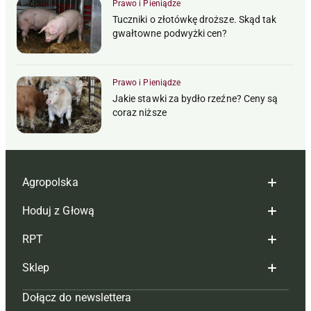
Prawo i Pieniądze
Tuczniki o złotówkę droższe. Skąd tak
gwałtowne podwyżki cen?
Prawo i Pieniądze
Jakie stawki za bydło rzeźne? Ceny są
coraz niższe
Agropolska
Hoduj z Głową
Redakcja
RPT
Reklama
Hoduj z głową bydło
Sklep
Tagi
Hoduj z głową świnie
Redakcja
Dołącz do newslettera
Mapa serwisu
Prenumerata
Prenumerata
Czasopisma i prenumerata