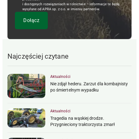
i dostępnych rozwiązaniach w rolnictwie – informacje te będą
wysyłane od APRA sp. z o.o. w imieniu partnerów.
Najczęściej czytane
Aktualności
Nie zdjął hederu. Zarzut dla kombajnisty
po śmiertelnym wypadku
Aktualności
Tragedia na wąskiej drodze.
Przygnieciony traktorzysta zmarł