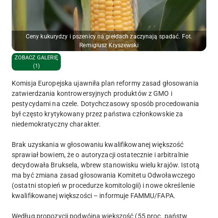
Ceny kukurydzy i pszenicy na giełdach zaczynają spadać. Fot.
Remigiusz Kryszewski
ZOBACZ GALERIĘ
(1)
Komisja Europejska ujawniła plan reformy zasad głosowania
zatwierdzania kontrowersyjnych produktów z GMO i
pestycydami na czele. Dotychczasowy sposób procedowania
był często krytykowany przez państwa członkowskie za
niedemokratyczny charakter.
Brak uzyskania w głosowaniu kwalifikowanej większość
sprawiał bowiem, że o autoryzacji ostatecznie i arbitralnie
decydowała Bruksela, wbrew stanowisku wielu krajów. Istotą
ma być zmiana zasad głosowania Komitetu Odwoławczego
(ostatni stopień w procedurze komitologii) i nowe określenie
kwalifikowanej większości – informuje FAMMU/FAPA.
Według propozycji podwójna większość (55 proc. państw