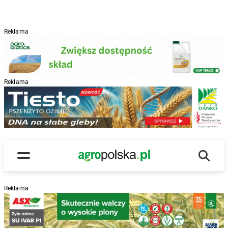
Reklama
Reklama
R
Wyszu
Main Logo
Menu
Reklama