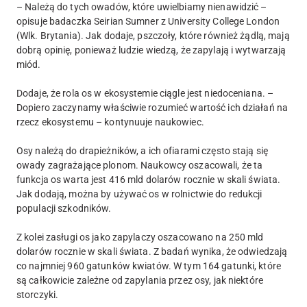
– Należą do tych owadów, które uwielbiamy nienawidzić –
opisuje badaczka Seirian Sumner z University College London
(Wlk. Brytania). Jak dodaje, pszczoły, które również żądlą, mają
dobrą opinię, ponieważ ludzie wiedzą, że zapylają i wytwarzają
miód.
Dodaje, że rola os w ekosystemie ciągle jest niedoceniana. –
Dopiero zaczynamy właściwie rozumieć wartość ich działań na
rzecz ekosystemu – kontynuuje naukowiec.
Osy należą do drapieżników, a ich ofiarami często stają się
owady zagrażające plonom. Naukowcy oszacowali, że ta
funkcja os warta jest 416 mld dolarów rocznie w skali świata.
Jak dodają, można by używać os w rolnictwie do redukcji
populacji szkodników.
Z kolei zasługi os jako zapylaczy oszacowano na 250 mld
dolarów rocznie w skali świata. Z badań wynika, że odwiedzają
co najmniej 960 gatunków kwiatów. W tym 164 gatunki, które
są całkowicie zależne od zapylania przez osy, jak niektóre
storczyki.