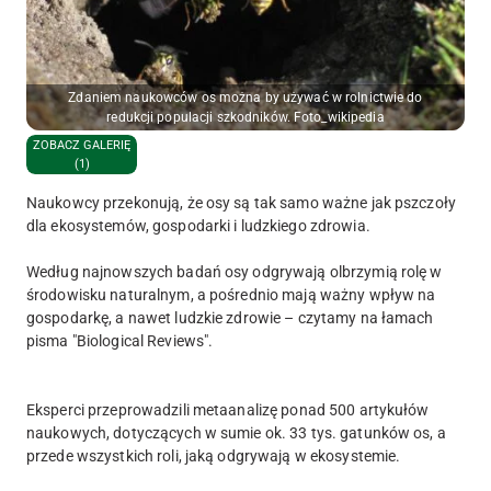
Zdaniem naukowców os można by używać w rolnictwie do
redukcji populacji szkodników. Foto_wikipedia
ZOBACZ GALERIĘ
(1)
Naukowcy przekonują, że osy są tak samo ważne jak pszczoły
dla ekosystemów, gospodarki i ludzkiego zdrowia.
Według najnowszych badań osy odgrywają olbrzymią rolę w
środowisku naturalnym, a pośrednio mają ważny wpływ na
gospodarkę, a nawet ludzkie zdrowie – czytamy na łamach
pisma "Biological Reviews".
Eksperci przeprowadzili metaanalizę ponad 500 artykułów
naukowych, dotyczących w sumie ok. 33 tys. gatunków os, a
przede wszystkich roli, jaką odgrywają w ekosystemie.