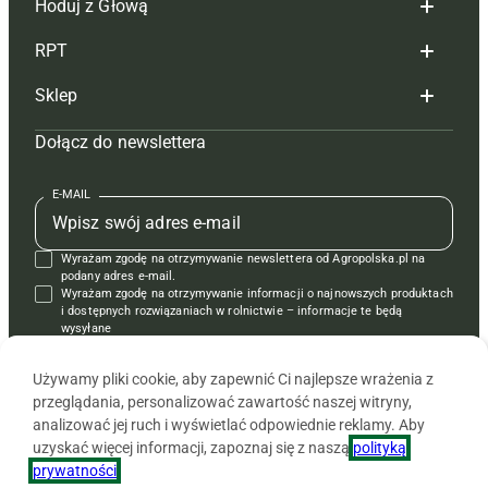
Hoduj z Głową
Redakcja
RPT
Reklama
Hoduj z głową bydło
Sklep
Tagi
Hoduj z głową świnie
Redakcja
Dołącz do newslettera
Mapa serwisu
Prenumerata
Prenumerata
Czasopisma i prenumerata
Kontakt
Redakcja
Reklama
Książki
E-MAIL
Regulamin
Kontakt
Kontakt
Regulamin
Wyrażam zgodę na otrzymywanie newslettera od Agropolska.pl na
Polityka prywatności
Reklama
Krzyżówki
podany adres e-mail.
Wyrażam zgodę na otrzymywanie informacji o najnowszych produktach
i dostępnych rozwiązaniach w rolnictwie – informacje te będą
wysyłane
od APRA sp. z o.o. w imieniu partnerów.
Używamy pliki cookie, aby zapewnić Ci najlepsze wrażenia z
przeglądania, personalizować zawartość naszej witryny,
analizować jej ruch i wyświetlać odpowiednie reklamy. Aby
uzyskać więcej informacji, zapoznaj się z naszą
polityką
prywatności
.