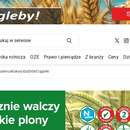
Main Navigation
ika rolnicza
OZE
Prawo i pieniądze
Z branży
Ceny
Dz
a Submenu
szenica
Kukurydza
Drób
Ciągniki