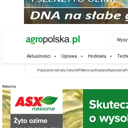
Main Logo
Aktualności
Uprawa
Hodowla
Techn
Aktualności Submenu
Uprawa Submenu
Hodowl
Popularne tematy:
Ceny
ASF
Mercosur
Dopłaty
Nawożenie
P
Reklama