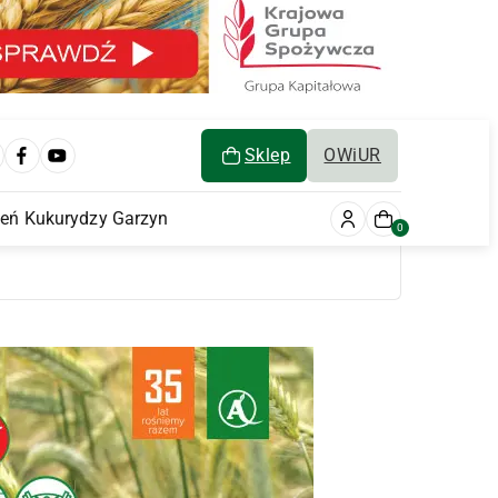
Sklep
OWiUR
ień Kukurydzy Garzyn
0