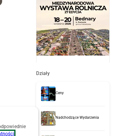
Działy
Ceny
Nadchodzące Wydarzenia
 odpowiednie
y
atności
.