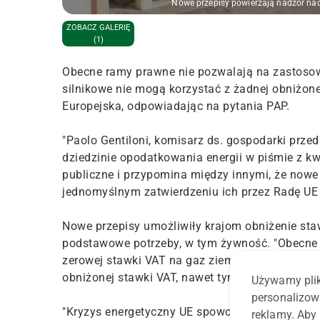
Nowe przepisy powierzają nadzór na
ZOBACZ GALERIĘ
(1)
Obecne ramy prawne nie pozwalają na zastosow
silnikowe nie mogą korzystać z żadnej obniżon
Europejska, odpowiadając na pytania PAP.
"Paolo Gentiloni, komisarz ds. gospodarki prz
dziedzinie opodatkowania energii w piśmie z kw
publiczne i przypomina między innymi, że nowe
jednomyślnym zatwierdzeniu ich przez Radę UE
Nowe przepisy umożliwiły krajom obniżenie sta
podstawowe potrzeby, w tym żywność. "Obecne
zerowej stawki VAT na gaz ziemny i nawozy. Po
obniżonej stawki VAT, nawet tymczasowo" – do
Używamy plik
personalizow
"Kryzys energetyczny UE spowodowany wojną Ros
reklamy. Aby 