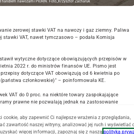
d handlem nawozami PIORiN. Foto_Krzysztof Zacharuk
anie zerowej stawki VAT na nawozy i gaz ziemny. Paliwa
ej stawki VAT, nawet tymczasowo – podała Komisja
edstawił wytyczne dotyczące obowiązujących przepisów w
ietnia 2022 r. do ministrów finansów UE. Pismo jest
 przepisy dotyczące VAT obowiązują od 6 kwietnia po
 (państwa członkowskie)" – poinformowała KE.
wek VAT do 0 proc. na niektóre towary zaspokajające
 ramy prawne nie pozwalają jednak na zastosowanie
nadto paliwa silnikowe nie mogą korzystać z żadnej
dała Komisja.
i cookie, aby zapewnić Ci najlepsze wrażenia z przeglądania,
ać zawartość naszej witryny, analizować jej ruch i wyświetlać
ji z Ukrainą i wynikający z niego wzrost inflacji wywołan
uzyskać więcej informacji, zapoznaj się z naszą
polityką pryw