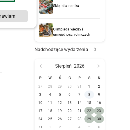
Sklep dla rolnika
e
mawiam
Olimpiada wiedzy i
umiejętności rolniczych
Nadchodzące wydarzenia
Sierpień
2026
P
W
Ś
C
P
S
N
27
28
29
30
31
1
2
3
4
5
6
7
8
9
10
11
12
13
14
15
16
17
18
19
20
21
22
23
24
25
26
27
28
29
30
31
1
2
3
4
5
6