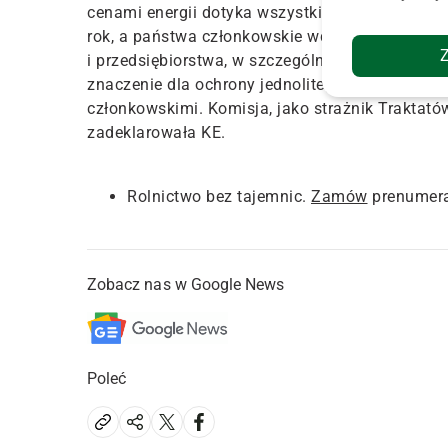
cenami energii dotyka wszystkie państwa człon
rok, a państwa członkowskie wdrożyły wiele ś
i przedsiębiorstwa, w szczególności te najbar
znaczenie dla ochrony jednolitego rynku i unik
członkowskimi. Komisja, jako strażnik Traktat
zadeklarowała KE.
Rolnictwo bez tajemnic.
Zamów
prenumera
Zobacz nas w Google News
Poleć