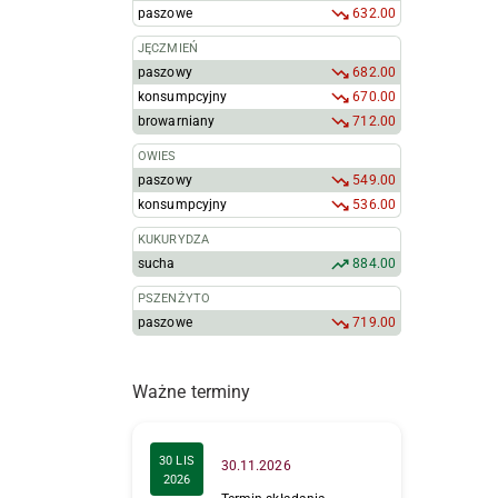
paszowe
632.00
JĘCZMIEŃ
paszowy
682.00
konsumpcyjny
670.00
browarniany
712.00
OWIES
paszowy
549.00
konsumpcyjny
536.00
KUKURYDZA
sucha
884.00
PSZENŻYTO
paszowe
719.00
Ważne terminy
30 LIS
30.11.2026
2026