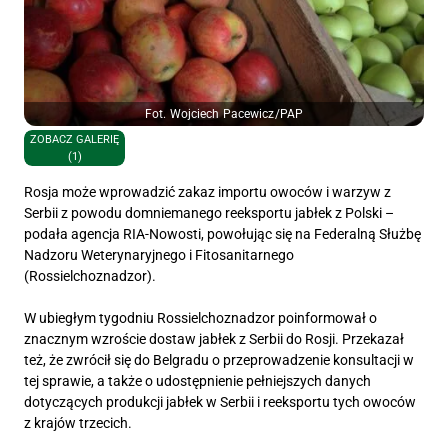
Fot. Wojciech Pacewicz/PAP
ZOBACZ GALERIĘ
(1)
Rosja może wprowadzić zakaz importu owoców i warzyw z
Serbii z powodu domniemanego reeksportu jabłek z Polski –
podała agencja RIA-Nowosti, powołując się na Federalną Służbę
Nadzoru Weterynaryjnego i Fitosanitarnego
(Rossielchoznadzor).
W ubiegłym tygodniu Rossielchoznadzor poinformował o
znacznym wzroście dostaw jabłek z Serbii do Rosji. Przekazał
też, że zwrócił się do Belgradu o przeprowadzenie konsultacji w
tej sprawie, a także o udostępnienie pełniejszych danych
dotyczących produkcji jabłek w Serbii i reeksportu tych owoców
z krajów trzecich.