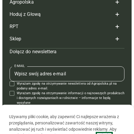
Agropolska
Hoduj z Głową
Redakcja
RPT
Reklama
Hoduj z głową bydło
Sklep
Tagi
Hoduj z głową świnie
Redakcja
Dołącz do newslettera
Mapa serwisu
Prenumerata
Prenumerata
Czasopisma i prenumerata
Kontakt
Redakcja
Reklama
Książki
E-MAIL
Regulamin
Kontakt
Kontakt
Regulamin
Wyrażam zgodę na otrzymywanie newslettera od Agropolska.pl na
Polityka prywatności
Reklama
Krzyżówki
podany adres e-mail.
Wyrażam zgodę na otrzymywanie informacji o najnowszych produktach
i dostępnych rozwiązaniach w rolnictwie – informacje te będą
wysyłane
od APRA sp. z o.o. w imieniu partnerów.
Używamy pliki cookie, aby zapewnić Ci najlepsze wrażenia z
przeglądania, personalizować zawartość naszej witryny,
analizować jej ruch i wyświetlać odpowiednie reklamy. Aby