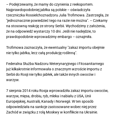
– Podejrzewamy, że mamy do czynienia z reeksportem.
Najprawdopodobniej jabłka są polskie – oświadczyła
rzeczniczka Rossielchoznadzoru Julia Trofimowa. Zastrzegła, że
"jednoznacznie powiedzieć tego na razie nie można". – Czekamy
na stosowną reakcję ze strony Serbii. Wychodzimy z założenia,
że na odpowiedź wystarczy 10 dni. Jeśli nie nadejdzie, to
prawdopodobnie wprowadzimy embargo – oznajmiła.
Trofimowa zaznaczyła, że ewentualny "zakaz importu obejmie
nie tylko jabłka, lecz całą produkcję roślinną".
Federalna Służba Nadzoru Weterynaryjnego i Fitosanitarnego
już kilkakrotnie informowała o znacznym wzroście importu z
Serbii do Rosji nie tylko jabłek, ale także innych owoców i
warzyw.
7 sierpnia 2014 roku Rosja wprowadziła zakaz importu owoców,
warzyw, mięsa, drobiu, ryb, mleka i nabiału z USA, Unii
Europejskiej, Australii, Kanady i Norwegii. W ten sposób
odpowiedziała na sankcje zastosowane wobec niej przez
Zachód w związku z rolą Moskwy w konflikcie na Ukrainie.