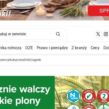
Main Navigation
ika rolnicza
OZE
Prawo i pieniądze
Z branży
Ceny
Dz
a Submenu
szenica
Kukurydza
Drób
Ciągniki