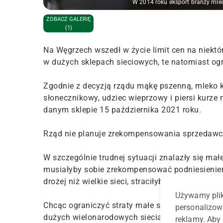
W 2014 roku eksport branży mlecz
ZOBACZ GALERIĘ
(1)
Na Węgrzech wszedł w życie limit cen na niektó
w dużych sklepach sieciowych, te natomiast ogr
Zgodnie z decyzją rządu mąkę pszenną, mleko kro
słonecznikowy, udziec wieprzowy i piersi kurze
danym sklepie 15 października 2021 roku.
Rząd nie planuje zrekompensowania sprzedawco
W szczególnie trudnej sytuacji znalazły się mał
musiałyby sobie zrekompensować podniesieniem 
drożej niż wielkie sieci, straciłyby więc klientów.
Używamy plik
Chcąc ograniczyć straty małe sklepy zamiast 
personalizow
dużych wielonarodowych sieciach, które często 
reklamy. Aby 