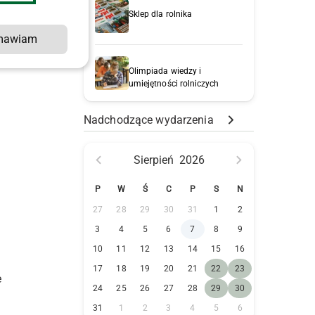
Sklep dla rolnika
mawiam
Olimpiada wiedzy i
umiejętności rolniczych
Nadchodzące wydarzenia
Sierpień
2026
P
W
Ś
C
P
S
N
27
28
29
30
31
1
2
3
4
5
6
7
8
9
10
11
12
13
14
15
16
17
18
19
20
21
22
23
e
24
25
26
27
28
29
30
31
1
2
3
4
5
6