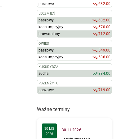
paszowe
632.00
JĘCZMIEŃ
paszowy
682.00
konsumpcyjny
670.00
browarniany
712.00
OWIES
paszowy
549.00
konsumpcyjny
536.00
KUKURYDZA
sucha
884.00
PSZENŻYTO
paszowe
719.00
Ważne terminy
30 LIS
30.11.2026
2026