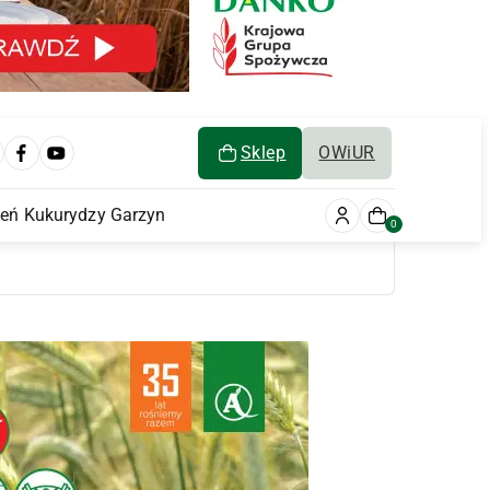
Sklep
OWiUR
ień Kukurydzy Garzyn
0