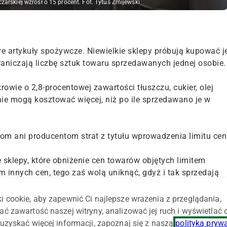
arskiej wzrósł o 15 procent. Fot. Tytus Żmijewski
re artykuły spożywcze. Niewielkie sklepy próbują kupować j
aniczają liczbę sztuk towaru sprzedawanych jednej osobie.
wie o 2,8-procentowej zawartości tłuszczu, cukier, olej
 nie mogą kosztować więcej, niż po ile sprzedawano je w
m ani producentom strat z tytułu wprowadzenia limitu cen
e sklepy, które obniżenie cen towarów objętych limitem
innych cen, tego zaś wolą uniknąć, gdyż i tak sprzedają
i cookie, aby zapewnić Ci najlepsze wrażenia z przeglądania,
u producentów próbują kupować wymienione artykuły w
ać zawartość naszej witryny, analizować jej ruch i wyświetlać
uzyskują u producentów niższe ceny, niż niewielkie sklepy
uzyskać więcej informacji, zapoznaj się z naszą
polityką pryw