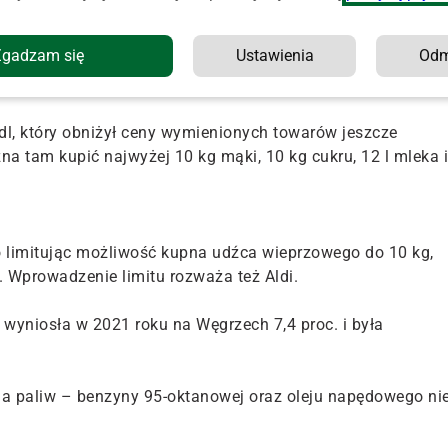
Zgadzam się
Ustawienia
Od
asów sklepów sieciowych. Aby temu zapobiec, zaczęły one
cenowym, które może kupić jedna osoba.
dl, który obniżył ceny wymienionych towarów jeszcze
na tam kupić najwyżej 10 kg mąki, 10 kg cukru, 12 l mleka i
o limitując możliwość kupna udźca wieprzowego do 10 kg,
. Wprowadzenie limitu rozważa też Aldi.
a wyniosła w 2021 roku na Węgrzech 7,4 proc. i była
ena paliw – benzyny 95-oktanowej oraz oleju napędowego ni