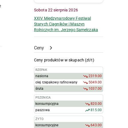
e
Sobota 22 sierpnia 2026
XXIV Międzynarodowy Festiwal
Starych Ciągników i Maszyn
Rolniczych im. Jerzego Samelczaka
Ceny
Ceny produktów w skupach (zł/t)
RZEPAK
nasiona
2319.00
olej rzepakowy rafinowany
5049.00
śruta
1037.00
PSZENICA
konsumpcyjna
820.00
paszowa
815.00
ŻYTO
konsumpcyjne
643.00