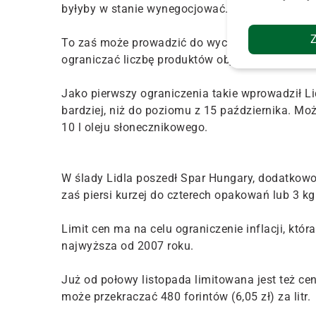
byłyby w stanie wynegocjować.
To zaś może prowadzić do wyczerpania się zap
ograniczać liczbę produktów objętych limitem 
Jako pierwszy ograniczenia takie wprowadził Li
bardziej, niż do poziomu z 15 października. Moż
10 l oleju słonecznikowego.
W ślady Lidla poszedł Spar Hungary, dodatkow
zaś piersi kurzej do czterech opakowań lub 3 kg
Limit cen ma na celu ograniczenie inflacji, któr
najwyższa od 2007 roku.
Już od połowy listopada limitowana jest też c
może przekraczać 480 forintów (6,05 zł) za litr.