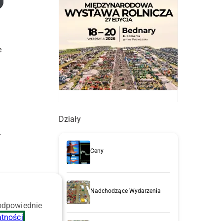
e
Działy
.
Ceny
Nadchodzące Wydarzenia
 odpowiednie
atności
.