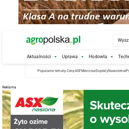
Main Logo
Aktualności
Uprawa
Hodowla
Techn
Aktualności Submenu
Uprawa Submenu
Hodowl
Popularne tematy:
Ceny
ASF
Mercosur
Dopłaty
Nawożenie
P
Reklama