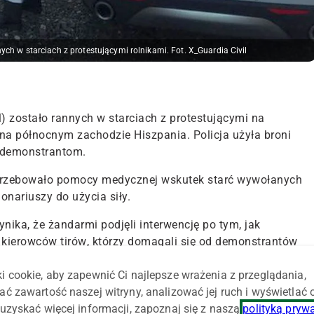
ych w starciach z protestującymi rolnikami. Fot. X_Guardia Civil
l) zostało rannych w starciach z protestującymi na
 na północnym zachodzie Hiszpania. Policja użyła broni
 demonstrantom.
otrzebowało pomocy medycznej wskutek starć wywołanych
onariuszy do użycia siły.
nika, że żandarmi podjęli interwencję po tym, jak
w kierowców tirów
, którzy domagali się od demonstrantów
i cookie, aby zapewnić Ci najlepsze wrażenia z przeglądania,
ającej kilka godzin blokady autostrady A-6 doszło do
ać zawartość naszej witryny, analizować jej ruch i wyświetlać
 także do chaosu komunikacyjnego na kilku drogach
uzyskać więcej informacji, zapoznaj się z naszą
polityką pryw