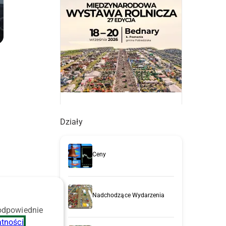
Działy
Ceny
Nadchodzące Wydarzenia
 odpowiednie
atności
.