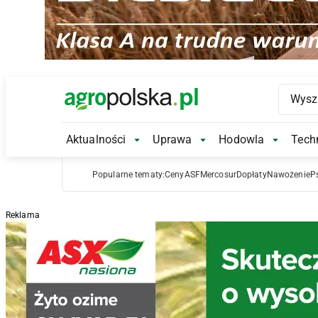
Main Logo
Aktualności
Uprawa
Hodowla
Techn
Aktualności Submenu
Uprawa Submenu
Hodowl
Popularne tematy:
Ceny
ASF
Mercosur
Dopłaty
Nawożenie
P
Reklama