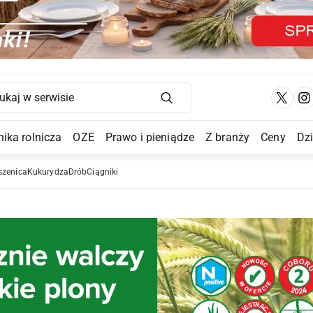
Main Navigation
ika rolnicza
OZE
Prawo i pieniądze
Z branży
Ceny
Dz
a Submenu
szenica
Kukurydza
Drób
Ciągniki