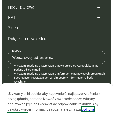
Hoduj z Głową
Redakcja
RPT
Reklama
Hoduj z głową bydło
Sklep
Tagi
Hoduj z głową świnie
Redakcja
Dołącz do newslettera
Mapa serwisu
Prenumerata
Prenumerata
Czasopisma i prenumerata
Kontakt
Redakcja
Reklama
Książki
E-MAIL
Regulamin
Kontakt
Kontakt
Regulamin
Wyrażam zgodę na otrzymywanie newslettera od Agropolska.pl na
Polityka prywatności
Reklama
Krzyżówki
podany adres e-mail.
Wyrażam zgodę na otrzymywanie informacji o najnowszych produktach
i dostępnych rozwiązaniach w rolnictwie – informacje te będą
wysyłane
od APRA sp. z o.o. w imieniu partnerów.
Używamy pliki cookie, aby zapewnić Ci najlepsze wrażenia z
przeglądania, personalizować zawartość naszej witryny,
analizować jej ruch i wyświetlać odpowiednie reklamy. Aby
uzyskać więcej informacji, zapoznaj się z naszą
polityką