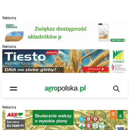
Reklama
Reklama
R
Wyszu
Main Logo
Menu
Reklama