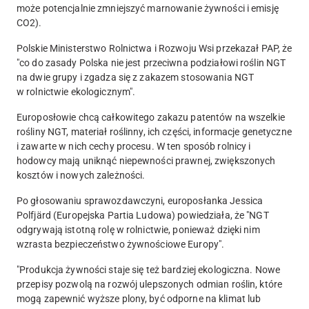
może potencjalnie zmniejszyć marnowanie żywności i emisję
CO2).
Polskie Ministerstwo Rolnictwa i Rozwoju Wsi przekazał PAP, że
"co do zasady Polska nie jest przeciwna podziałowi roślin NGT
na dwie grupy i zgadza się z zakazem stosowania NGT
w rolnictwie ekologicznym"
.
Europosłowie chcą całkowitego zakazu patentów na wszelkie
rośliny NGT, materiał roślinny, ich części, informacje genetyczne
i zawarte w nich cechy procesu. W ten sposób rolnicy i
hodowcy mają uniknąć niepewności prawnej, zwiększonych
kosztów i nowych zależności.
Po głosowaniu sprawozdawczyni, europosłanka Jessica
Polfjärd (Europejska Partia Ludowa) powiedziała, że "NGT
odgrywają istotną rolę w rolnictwie, ponieważ dzięki nim
wzrasta bezpieczeństwo żywnościowe Europy".
"Produkcja żywności staje się też bardziej ekologiczna. Nowe
przepisy pozwolą na rozwój ulepszonych odmian roślin, które
mogą zapewnić wyższe plony, być odporne na klimat lub