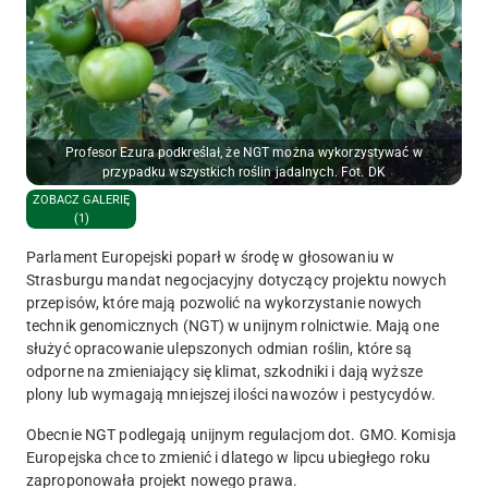
Profesor Ezura podkreślał, że NGT można wykorzystywać w
przypadku wszystkich roślin jadalnych. Fot. DK
ZOBACZ GALERIĘ
(1)
Parlament Europejski poparł w środę w głosowaniu w
Strasburgu mandat negocjacyjny dotyczący projektu nowych
przepisów, które mają pozwolić na wykorzystanie nowych
technik genomicznych (NGT) w unijnym rolnictwie. Mają one
służyć opracowanie ulepszonych odmian roślin, które są
odporne na zmieniający się klimat, szkodniki i dają wyższe
plony lub wymagają mniejszej ilości nawozów i pestycydów.
Obecnie NGT podlegają unijnym regulacjom dot. GMO. Komisja
Europejska chce to zmienić i dlatego w lipcu ubiegłego roku
zaproponowała projekt nowego prawa.