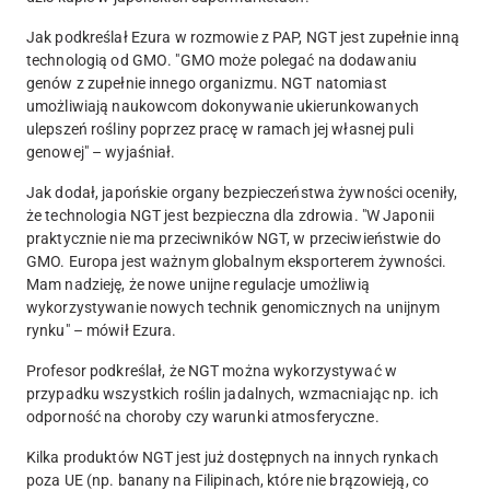
Jak podkreślał Ezura w rozmowie z PAP, NGT jest zupełnie inną
technologią od GMO
. "GMO może polegać na dodawaniu
genów z zupełnie innego organizmu. NGT natomiast
umożliwiają naukowcom dokonywanie ukierunkowanych
ulepszeń rośliny poprzez pracę w ramach jej własnej puli
genowej" – wyjaśniał.
Jak dodał, japońskie organy bezpieczeństwa żywności oceniły,
że technologia NGT jest bezpieczna dla zdrowia. "W Japonii
praktycznie nie ma przeciwników NGT, w przeciwieństwie do
GMO. Europa jest ważnym globalnym eksporterem żywności.
Mam nadzieję, że nowe unijne regulacje umożliwią
wykorzystywanie nowych technik genomicznych na unijnym
rynku" – mówił Ezura.
Profesor podkreślał, że NGT można wykorzystywać w
przypadku wszystkich roślin jadalnych, wzmacniając np. ich
odporność na choroby czy warunki atmosferyczne.
Kilka produktów NGT jest już dostępnych na innych rynkach
poza UE (np. banany na Filipinach, które nie brązowieją, co