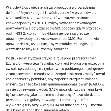
W środę PE opowiedział się za propozycją wprowadzenia
dwóch różnych kategorii i dwóch zestawów przepisów dla
NGT
. Rośliny NGT uważane za równoważne roślinom
konwencjonalnym (NGT 1) byłyby wyłączone z wymogów
prawodawstwa dotyczącego GMO, podczas gdy w przypadku
roślin NGT 2, których modyfikacje genowe są głębsze,
obowiązywałoby ustawodawstwu dot. GMO. Europosłowie
opowiedzieli się też za tym, aby w produkcji ekologicznej
wszystkie rośliny NGT zostały zakazane.
Do Brukseli w styczniu przyleciał z Japonii profesor Hiroshi
Ezura z Uniwersytetu Tsukuba, który jest twórcą pierwszego na
świecie sprzedanego na rynku owocu poddanego edycji genów
z zastosowaniem metody NGT. Zespół profesora zmodyfikował
kod genetyczny pomidora, aby zapobiec erozji naturalnego
enzymu zwanego kwasem gamma-aminomasłowym (GABA) w
czasie dojrzewania owocu. GABA może obniżyć ciśnienie krwi i
być stosowany jako suplement zdrowotny. Po zatwierdzeniu
przez organy regulacyjne w Japonii pomidory – które
wytwarzają trzy razy więcej GABA niż inne pomidory – można
dziś kupić w japońskich supermarketach.