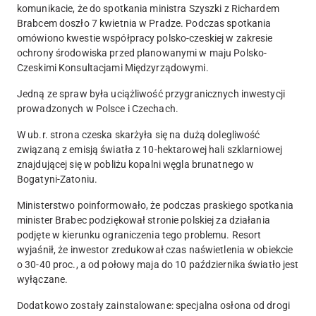
komunikacie, że do spotkania ministra Szyszki z Richardem
Brabcem doszło 7 kwietnia w Pradze. Podczas spotkania
omówiono kwestie współpracy polsko-czeskiej w zakresie
ochrony środowiska przed planowanymi w maju Polsko-
Czeskimi Konsultacjami Międzyrządowymi.
Jedną ze spraw była uciążliwość przygranicznych inwestycji
prowadzonych w Polsce i Czechach.
W ub.r. strona czeska skarżyła się na dużą dolegliwość
związaną z emisją światła z 10-hektarowej hali szklarniowej
znajdującej się w pobliżu kopalni węgla brunatnego w
Bogatyni-Zatoniu.
Ministerstwo poinformowało, że podczas praskiego spotkania
minister Brabec podziękował stronie polskiej za działania
podjęte w kierunku ograniczenia tego problemu. Resort
wyjaśnił, że inwestor zredukował czas naświetlenia w obiekcie
o 30-40 proc., a od połowy maja do 10 października światło jest
wyłączane.
Dodatkowo zostały zainstalowane: specjalna osłona od drogi