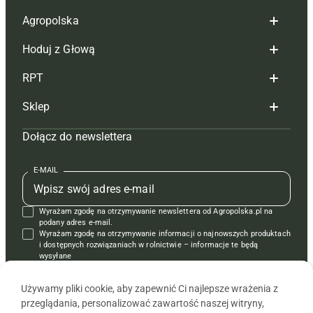
Agropolska
Hoduj z Głową
Redakcja
RPT
Reklama
Hoduj z głową bydło
Sklep
Tagi
Hoduj z głową świnie
Redakcja
Dołącz do newslettera
Mapa serwisu
Prenumerata
Prenumerata
Czasopisma i prenumerata
Kontakt
Redakcja
Reklama
Książki
E-MAIL
Regulamin
Kontakt
Kontakt
Regulamin
Wyrażam zgodę na otrzymywanie newslettera od Agropolska.pl na
Polityka prywatności
Reklama
Krzyżówki
podany adres e-mail.
Wyrażam zgodę na otrzymywanie informacji o najnowszych produktach
i dostępnych rozwiązaniach w rolnictwie – informacje te będą
wysyłane
od APRA sp. z o.o. w imieniu partnerów.
Używamy pliki cookie, aby zapewnić Ci najlepsze wrażenia z
przeglądania, personalizować zawartość naszej witryny,