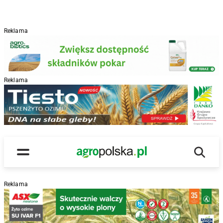
Reklama
Reklama
R
Wyszu
Main Logo
Menu
Reklama