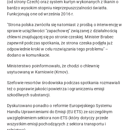
(od strony Czech) oraz system kurtyn wykonanych z tkanin o
bardzo wysokim stopniu nieprzepuszczalności światła.
Funkcjonują one od września 2016 r.
"Strona polska zwróciła się natomiast z prośbą o interwencję w
sprawie uciążliwości "zapachowej" związanej z działalnością
chlewni znajdującej się po stronie czeskiej. Minister Brabec
zapewnił podczas spotkania, że strona czeska podjęła już
odpowiednie kroki w celu rozwiązania tego problemu" –
dodano w komunikacie.
Ministerstwo poinformowało, że chodzi o chlewnię
usytuowaną w Karniowie (Krnov).
Szefowie resortów środowiska podczas spotkania rozmawiali
też o poprawie jakości powietrza i ograniczeniu emisji
szkodliwych substancji.
Dyskutowano ponadto o reformie Europejskiego Systemu
Handlu Uprawnieniami do Emisji (EU ETS) ze szczególnym
uwzględnieniem sektora non-ETS (który dotyczy przede
wszystkim emisji pochodzących z sektora transportu i
rolnictwa).