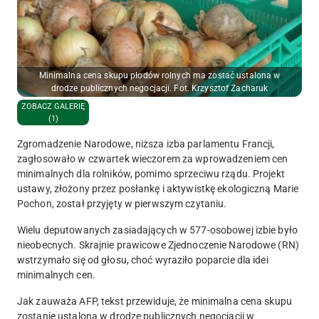
Minimalna cena skupu płodów rolnych ma zostać ustalona w
drodze publicznych negocjacji. Fot. Krzysztof Zacharuk
ZOBACZ GALERIĘ
(1)
Zgromadzenie Narodowe, niższa izba parlamentu Francji,
zagłosowało w czwartek wieczorem za wprowadzeniem cen
minimalnych dla rolników, pomimo sprzeciwu rządu. Projekt
ustawy, złożony przez posłankę i aktywistkę ekologiczną Marie
Pochon, został przyjęty w pierwszym czytaniu.
Wielu deputowanych zasiadających w 577-osobowej izbie było
nieobecnych. Skrajnie prawicowe Zjednoczenie Narodowe (RN)
wstrzymało się od głosu, choć wyraziło poparcie dla idei
minimalnych cen.
Jak zauważa AFP, tekst przewiduje, że
minimalna cena skupu
zostanie ustalona w drodze publicznych negocjacji
w