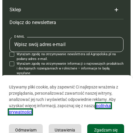
Sklep
Tagi
Hoduj z głową świnie
Redakcja
Dołącz do newslettera
Mapa serwisu
Prenumerata
Prenumerata
Czasopisma i prenumerata
Kontakt
Redakcja
Reklama
Książki
E-MAIL
Regulamin
Kontakt
Kontakt
Regulamin
Wyrażam zgodę na otrzymywanie newslettera od Agropolska.pl na
Polityka prywatności
Reklama
Krzyżówki
podany adres e-mail.
Wyrażam zgodę na otrzymywanie informacji o najnowszych produktach
i dostępnych rozwiązaniach w rolnictwie – informacje te będą
wysyłane
od APRA sp. z o.o. w imieniu partnerów.
Używamy pliki cookie, aby zapewnić Ci najlepsze wrażenia z
przeglądania, personalizować zawartość naszej witryny,
analizować jej ruch i wyświetlać odpowiednie reklamy. Aby
uzyskać więcej informacji, zapoznaj się z naszą
polityką
prywatności
.
Odmawiam
Ustawienia
Zgadzam się
Copyright © 2026 Agencja Promocji Rolnictwa i Agrobiznesu APRA