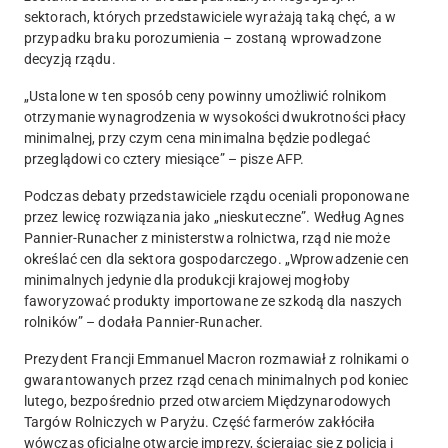
sektorach, których przedstawiciele wyrażają taką chęć, a w
przypadku braku porozumienia – zostaną wprowadzone
decyzją rządu.
„Ustalone w ten sposób
ceny powinny umożliwić rolnikom
otrzymanie wynagrodzenia w wysokości dwukrotności płacy
minimalnej
, przy czym cena minimalna będzie podlegać
przeglądowi co cztery miesiące” – pisze AFP.
Podczas debaty
przedstawiciele rządu oceniali proponowane
przez lewicę rozwiązania jako „nieskuteczne”
. Według Agnes
Pannier-Runacher z ministerstwa rolnictwa, rząd nie może
określać cen dla sektora gospodarczego. „Wprowadzenie cen
minimalnych jedynie dla produkcji krajowej mogłoby
faworyzować produkty importowane ze szkodą dla naszych
rolników” – dodała Pannier-Runacher.
Prezydent Francji Emmanuel Macron rozmawiał z rolnikami o
gwarantowanych przez rząd cenach minimalnych pod koniec
lutego, bezpośrednio przed otwarciem Międzynarodowych
Targów Rolniczych w Paryżu. Część farmerów zakłóciła
wówczas oficjalne otwarcie imprezy, ścierając się z policją i