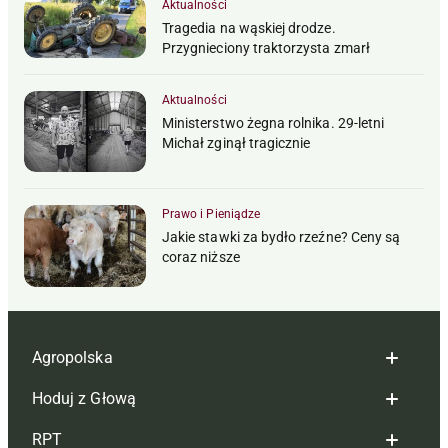
Aktualności
Tragedia na wąskiej drodze.
Przygnieciony traktorzysta zmarł
Aktualności
Ministerstwo żegna rolnika. 29-letni
Michał zginął tragicznie
Prawo i Pieniądze
Jakie stawki za bydło rzeźne? Ceny są
coraz niższe
Agropolska
Hoduj z Głową
Redakcja
RPT
Reklama
Hoduj z głową bydło