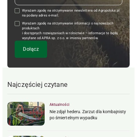
Wyrażam zgodę na otrzymywanie newslettera od Agropolska.pl
na podany adres e-mail.
Wyrażam zgodę na otrzymywanie informacji o najnowszych
produktach
i dostępnych rozwiązaniach w rolnictwie – informacje te będą
wysyłane od APRA sp. z o.o. w imieniu partnerów.
Najczęściej czytane
Aktualności
Nie zdjął hederu. Zarzut dla kombajnisty
po śmiertelnym wypadku