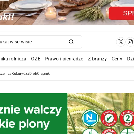
Main Navigation
ika rolnicza
OZE
Prawo i pieniądze
Z branży
Ceny
Dz
a Submenu
szenica
Kukurydza
Drób
Ciągniki