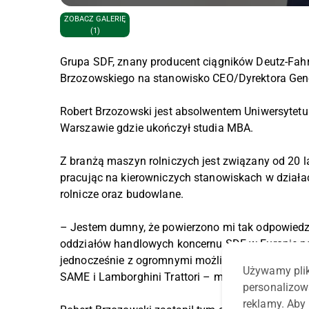
ZOBACZ GALERIĘ
(1)
Grupa SDF, znany producent ciągników Deutz-Fah
Brzozowskiego na stanowisko CEO/Dyrektora Gener
Robert Brzozowski jest absolwentem Uniwersytet
Warszawie gdzie ukończył studia MBA.
Z branżą maszyn rolniczych jest związany od 20
pracując na kierowniczych stanowiskach w dzia
rolnicze oraz budowlane.
– Jestem dumny, że powierzono mi tak odpowiedzi
oddziałów handlowych koncernu SDF w Europie p
jednocześnie z ogromnymi możliwościami stworzon
Używamy plik
SAME i Lamborghini Trattori – mowi Robert Brzoz
personalizow
reklamy. Aby 