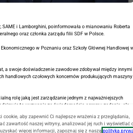
r, SAME i Lamborghini, poinformowała o mianowaniu Roberta
alnego oraz członka zarządu filii SDF w Polsce.
u Ekonomicznego w Poznaniu oraz Szkoły Głównej Handlowej 
 lat, a swoje doświadczenie zawodowe zdobywał między innymi
łach handlowych czołowych koncernów produkujących maszyny
alną rolę jaką jest zarządzanie jednym z najważniejszych
odejmuję to wyzwanie ze świadomością ogromu zadania, ale
ymi przez nowe linie produktów i siłę marek Deutz-Fahr,
i cookie, aby zapewnić Ci najlepsze wrażenia z przeglądania,
owski.
ać zawartość naszej witryny, analizować jej ruch i wyświetlać
uzyskać więcej informacji, zapoznaj się z naszą
polityką pryw