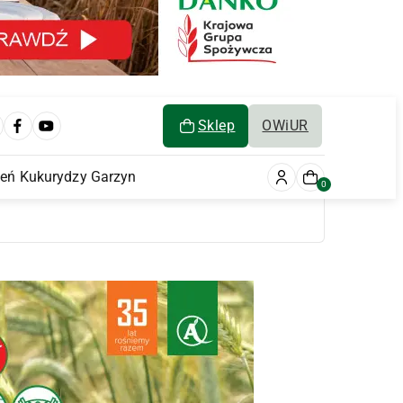
Sklep
OWiUR
ień Kukurydzy Garzyn
0