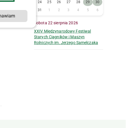
24
25
26
27
28
29
30
31
1
2
3
4
5
6
mawiam
Sobota 22 sierpnia 2026
XXIV Międzynarodowy Festiwal
Starych Ciągników i Maszyn
Rolniczych im. Jerzego Samelczaka