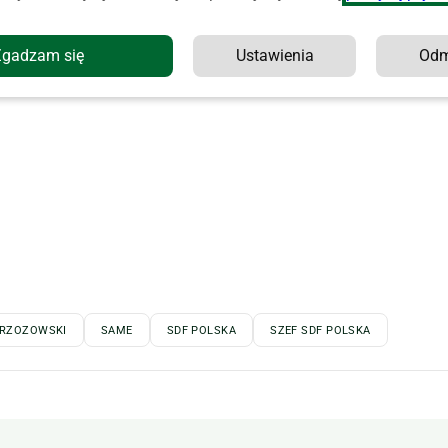
ašić, który to po ponad 10-letnim okresie zarządzania
 zasłużoną emeryturę.
Zgadzam się
Ustawienia
Od
BRZOZOWSKI
SAME
SDF POLSKA
SZEF SDF POLSKA