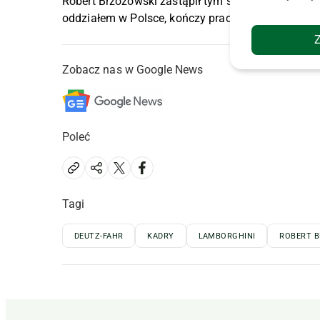
Robert Brzozowski zastąpił tym samym Vlado Matij
oddziałem w Polsce, kończy pracę i przechodzi na
Zobacz nas w Google News
Poleć
Tagi
DEUTZ-FAHR
KADRY
LAMBORGHINI
ROBERT 