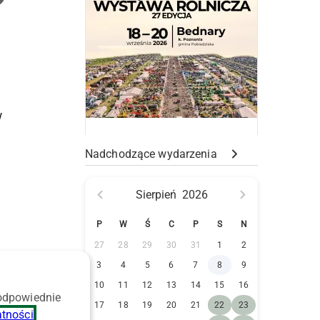
w
Nadchodzące wydarzenia
Sierpień
2026
P
W
Ś
C
P
S
N
27
28
29
30
31
1
2
3
4
5
6
7
8
9
10
11
12
13
14
15
16
 odpowiednie
17
18
19
20
21
22
23
atności
.