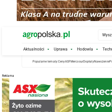
Main Logo
Aktualności
Uprawa
Hodowla
Techn
Aktualności Submenu
Uprawa Submenu
Hodowl
Popularne tematy:
Ceny
ASF
Mercosur
Dopłaty
Nawożenie
P
Reklama