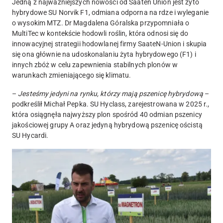
Jedną z najważniejszych nowości od Saaten Union jest żyto
hybrydowe SU Norvik F1, odmiana odporna na rdze i wyleganie
o wysokim MTZ. Dr Magdalena Góralska przypomniała o
MultiTec w kontekście hodowli roślin, która odnosi się do
innowacyjnej strategii hodowlanej firmy SaateN-Union i skupia
się ona głównie na udoskonalaniu żyta hybrydowego (F1) i
innych zbóż w celu zapewnienia stabilnych plonów w
warunkach zmieniającego się klimatu.
–
Jesteśmy jedyni na rynku, którzy mają pszenicę hybrydową
–
podkreślił Michał Pepka. SU Hyclass, zarejestrowana w 2025 r.,
która osiągnęła najwyższy plon spośród 40 odmian pszenicy
jakościowej grupy A oraz jedyną hybrydową pszenicę ościstą
SU Hycardi.