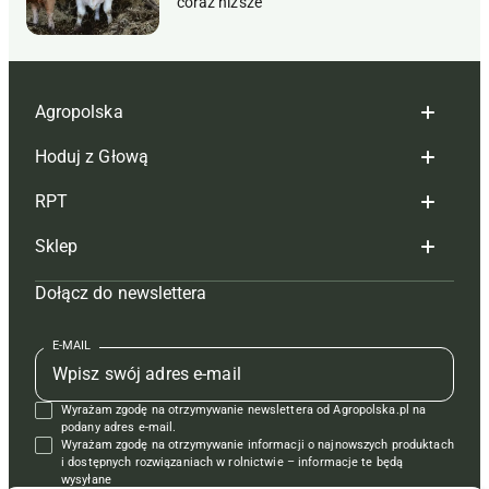
coraz niższe
Agropolska
Hoduj z Głową
Redakcja
RPT
Reklama
Hoduj z głową bydło
Sklep
Tagi
Hoduj z głową świnie
Redakcja
Dołącz do newslettera
Mapa serwisu
Prenumerata
Prenumerata
Czasopisma i prenumerata
Kontakt
Redakcja
Reklama
Książki
E-MAIL
Regulamin
Kontakt
Kontakt
Regulamin
Wyrażam zgodę na otrzymywanie newslettera od Agropolska.pl na
Polityka prywatności
Reklama
Krzyżówki
podany adres e-mail.
Wyrażam zgodę na otrzymywanie informacji o najnowszych produktach
i dostępnych rozwiązaniach w rolnictwie – informacje te będą
wysyłane