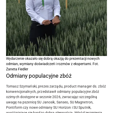
Wydarzenie okazało się dobrą okazją do prezentacji nowych
odmian, wymiany doświadczeń i rozmów z ekspertami. Fot.
Żaneta Fiedler
Odmiany populacyjne zbóż
Tomasz Szymański, prezes zarządu, product manager ds. zbóż
konwencjonalnych, przedstawił odmiany populacyjne zbóż
ozimych dostępne w sezonie 2026, zwracając szczególną
uwagę na pszenicę SU Janosik, Sanseo, SU Magnetron,
Pontiform czy nowe odmiany SU Horizon i SU Sputnik,
wyróżniające się bardzo dobrą plennością. Wśród jęczmienia