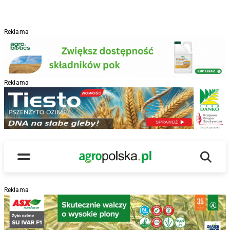
Reklama
Reklama
R
Wyszu
Main Logo
Menu
Reklama