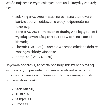
Wśród najczęściej wymienianych odmian kukurydzy znalazły
się:
Solaking (FAO 260) – stabilna odmiana ziarnowa o
bardzo dobrym oddawaniu wody i odporności na
fuzariozę,
Bone (FAO 250) – mieszaniec dualny z kolbą typu flex i
wysoką zawartością skrobi, odpowiedni na ziarno i
kiszonkę,
Thermic (FAO 230) – średnio wczesna odmiana dobrze
znosząca chłody wiosenne,
Hampton (FAO 240-250).
Spychała podkreślił, że oferta obejmuje mieszańce o różnej
wczesności, co pozwala dopasować materiał siewny do
regionu i terminu siewu. Firma ma także w swoim portfolio
odmiany słonecznika:
Stelantis SU,
Australia,
Stinger SU,
Driver CL,