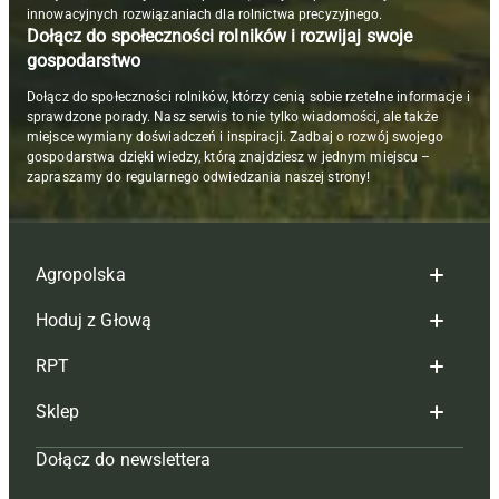
innowacyjnych rozwiązaniach dla rolnictwa precyzyjnego.
Dołącz do społeczności rolników i rozwijaj swoje
gospodarstwo
Dołącz do społeczności rolników, którzy cenią sobie rzetelne informacje i
sprawdzone porady. Nasz serwis to nie tylko wiadomości, ale także
miejsce wymiany doświadczeń i inspiracji. Zadbaj o rozwój swojego
gospodarstwa dzięki wiedzy, którą znajdziesz w jednym miejscu –
zapraszamy do regularnego odwiedzania naszej strony!
Agropolska
Hoduj z Głową
Redakcja
RPT
Reklama
Hoduj z głową bydło
Sklep
Tagi
Hoduj z głową świnie
Redakcja
Dołącz do newslettera
Mapa serwisu
Prenumerata
Prenumerata
Czasopisma i prenumerata