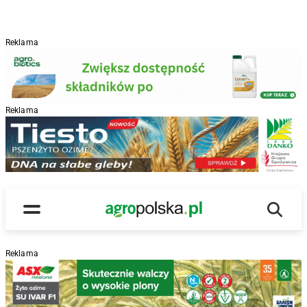
Reklama
Reklama
R
Wyszu
Main Logo
Menu
Reklama