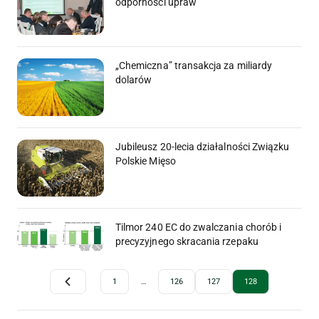
odporności upraw
„Chemiczna” transakcja za miliardy
dolarów
Jubileusz 20-lecia działalności Związku
Polskie Mięso
Tilmor 240 EC do zwalczania chorób i
precyzyjnego skracania rzepaku
Archive Pagination
1
…
126
127
128