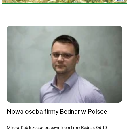
Nowa osoba firmy Bednar w Polsce
Mikołaj Kubik został pracownikiem firmy Bednar. Od 10