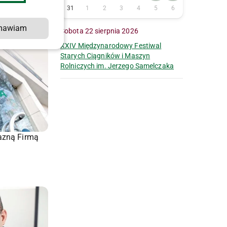
31
1
2
3
4
5
6
mawiam
Sobota 22 sierpnia 2026
XXIV Międzynarodowy Festiwal
Starych Ciągników i Maszyn
Rolniczych im. Jerzego Samelczaka
azną Firmą