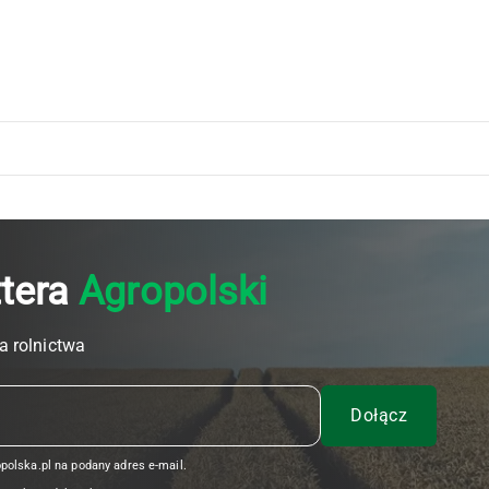
ttera
Agropolski
a rolnictwa
olska.pl na podany adres e-mail.