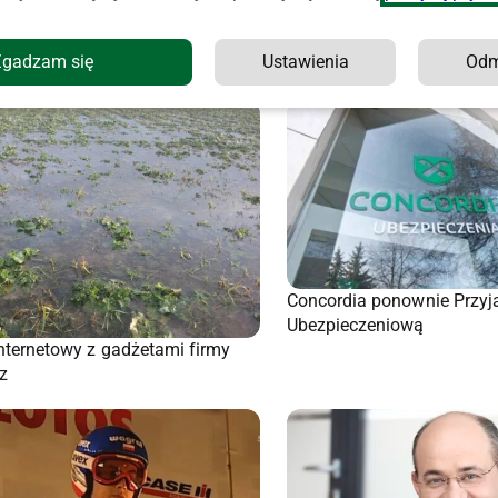
Zgadzam się
Ustawienia
Od
Concordia ponownie Przyj
Ubezpieczeniową
internetowy z gadżetami firmy
z