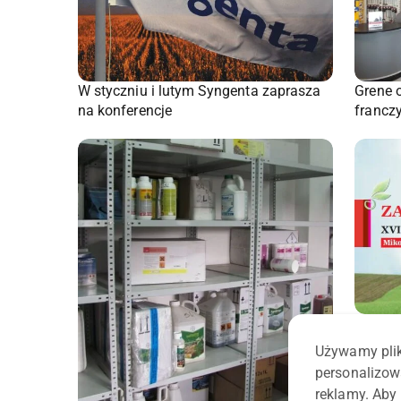
Grene 
W styczniu i lutym Syngenta zaprasza
francz
na konferencje
Cykl ko
DuPont
Używamy plik
personalizow
reklamy. Aby 