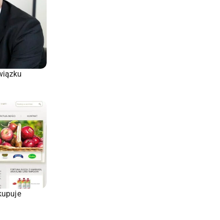
wiązku
kupuje