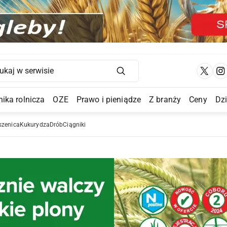
Main Navigation
ika rolnicza
OZE
Prawo i pieniądze
Z branży
Ceny
Dz
a Submenu
szenica
Kukurydza
Drób
Ciągniki