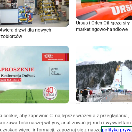
Ursus i Orlen Oil łączą siły
marketingowo-handlowe
otwiera drzwi dla nowych
yzobiorców
Steyr dba o bezpieczeńst
nferencji na 40-lecie obecności
konkurs skoków narciarsk
 w Polsce
i cookie, aby zapewnić Ci najlepsze wrażenia z przeglądania,
ać zawartość naszej witryny, analizować jej ruch i wyświetlać
uzyskać więcej informacji, zapoznaj się z naszą
polityką pryw