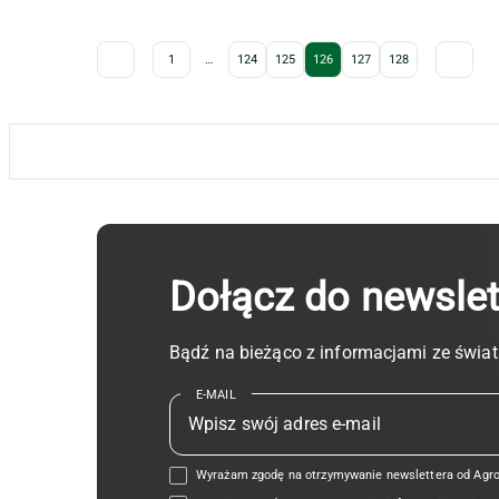
Archive Pagination
1
…
124
125
126
127
128
Dołącz do newsle
Bądź na bieżąco z informacjami ze świat
E-MAIL
Wyrażam zgodę na otrzymywanie newslettera od Agrop