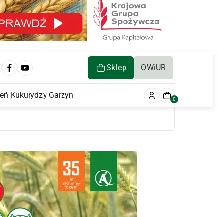
Sklep
OWiUR
ień Kukurydzy Garzyn
0