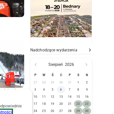
Nadchodzące wydarzenia
Sierpień
2026
P
W
Ś
C
P
S
N
27
28
29
30
31
1
2
3
4
5
6
7
8
9
wo dojazdu na
ich
10
11
12
13
14
15
16
17
18
19
20
21
22
23
 odpowiednie
24
25
26
27
28
29
30
atności
.