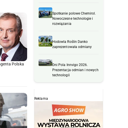
Spotkanie polowe Chemirol.
Nowoczesne technologie i
rozwiązania
Hodowla Roślin Danko
zaprezentowała odmiany
genta Polska
Dni Pola Innvigo 2026.
Prezentacja odmian i nowych
technologii
Reklama