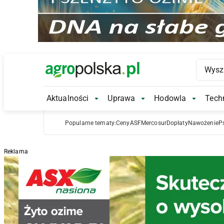
Main Logo
Aktualności
Uprawa
Hodowla
Techn
Aktualności Submenu
Uprawa Submenu
Hodowl
Popularne tematy:
Ceny
ASF
Mercosur
Dopłaty
Nawożenie
P
Reklama