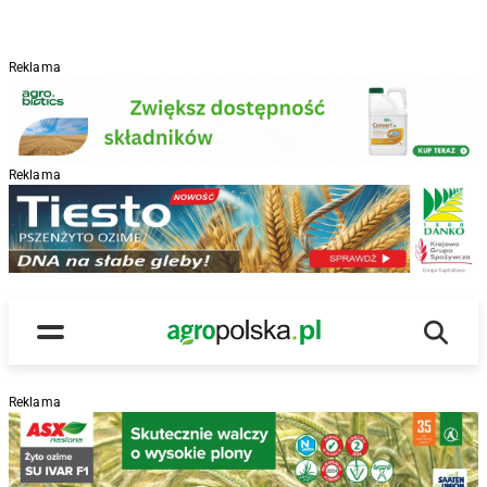
Reklama
Reklama
R
Wyszu
Main Logo
Menu
Reklama