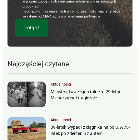
Wyrażam zgodę na otrzymywanie informacji o najnowszych
produktach
i dostępnych rozwiązaniach w rolnictwie – informacje te będą
wysyłane od APRA sp. z o.o. w imieniu partnerów.
Najczęściej czytane
Aktualności
Ministerstwo żegna rolnika. 29-letni
Michał zginął tragicznie
Aktualności
39-latek wypadł z ciągnika na polu. A 78-
latek po zderzeniu z autem