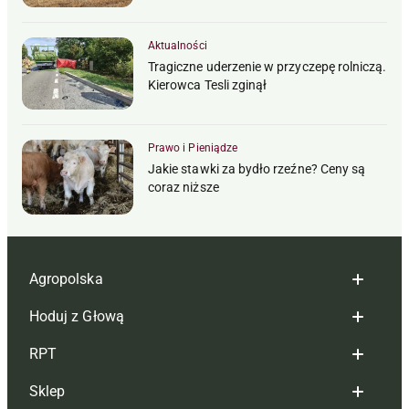
Aktualności
Tragiczne uderzenie w przyczepę rolniczą.
Kierowca Tesli zginął
Prawo i Pieniądze
Jakie stawki za bydło rzeźne? Ceny są
coraz niższe
Agropolska
Hoduj z Głową
Redakcja
RPT
Reklama
Hoduj z głową bydło
Sklep
Tagi
Hoduj z głową świnie
Redakcja