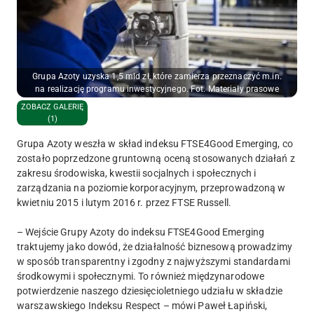
Grupa Azoty uzyska 1,5 mld zł, które zamierza przeznaczyć m.in.
na realizację programu inwestycyjnego. Fot. Materiały prasowe
ZOBACZ GALERIĘ
(1)
Grupa Azoty weszła w skład indeksu FTSE4Good Emerging, co
zostało poprzedzone gruntowną oceną stosowanych działań z
zakresu środowiska, kwestii socjalnych i społecznych i
zarządzania na poziomie korporacyjnym, przeprowadzoną w
kwietniu 2015 i lutym 2016 r. przez FTSE Russell.
– Wejście Grupy Azoty do indeksu FTSE4Good Emerging
traktujemy jako dowód, że działalność biznesową prowadzimy
w sposób transparentny i zgodny z najwyższymi standardami
środkowymi i społecznymi. To również międzynarodowe
potwierdzenie naszego dziesięcioletniego udziału w składzie
warszawskiego Indeksu Respect – mówi Paweł Łapiński,