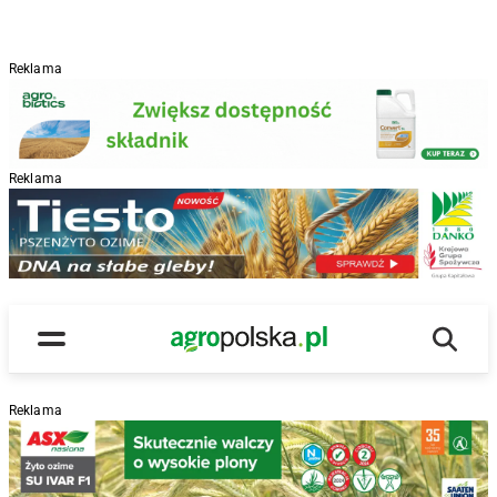
Reklama
Reklama
R
Wyszu
Main Logo
Menu
Reklama