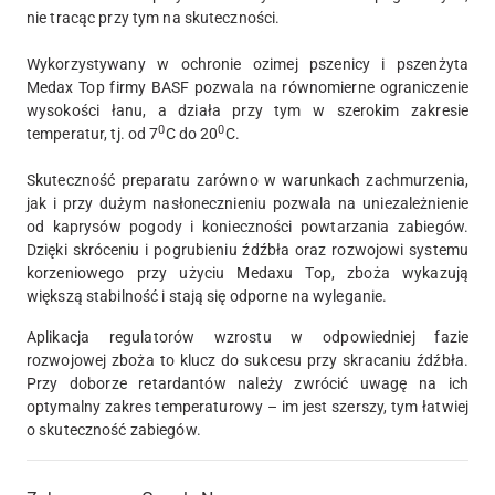
nie tracąc przy tym na skuteczności.
Wykorzystywany w ochronie ozimej pszenicy i pszenżyta
Medax Top firmy BASF pozwala na równomierne ograniczenie
wysokości łanu, a działa przy tym w szerokim zakresie
0
0
temperatur, tj. od 7
C do 20
C.
Skuteczność preparatu zarówno w warunkach zachmurzenia,
jak i przy dużym nasłonecznieniu pozwala na uniezależnienie
od kaprysów pogody i konieczności powtarzania zabiegów.
Dzięki skróceniu i pogrubieniu źdźbła oraz rozwojowi systemu
korzeniowego przy użyciu Medaxu Top, zboża wykazują
większą stabilność i stają się odporne na wyleganie.
Aplikacja regulatorów wzrostu w odpowiedniej fazie
rozwojowej zboża to klucz do sukcesu przy skracaniu źdźbła.
Przy doborze retardantów należy zwrócić uwagę na ich
optymalny zakres temperaturowy – im jest szerszy, tym łatwiej
o skuteczność zabiegów.