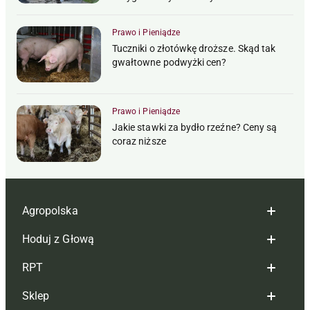
Prawo i Pieniądze
Tuczniki o złotówkę droższe. Skąd tak
gwałtowne podwyżki cen?
Prawo i Pieniądze
Jakie stawki za bydło rzeźne? Ceny są
coraz niższe
Agropolska
Hoduj z Głową
Redakcja
RPT
Reklama
Hoduj z głową bydło
Sklep
Tagi
Hoduj z głową świnie
Redakcja