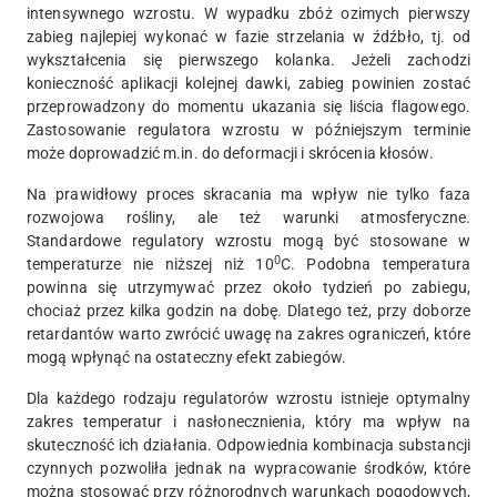
intensywnego wzrostu. W wypadku zbóż ozimych pierwszy
zabieg najlepiej wykonać w fazie strzelania w źdźbło, tj. od
wykształcenia się pierwszego kolanka. Jeżeli zachodzi
konieczność aplikacji kolejnej dawki, zabieg powinien zostać
przeprowadzony do momentu ukazania się liścia flagowego.
Zastosowanie regulatora wzrostu w późniejszym terminie
może doprowadzić m.in. do deformacji i skrócenia kłosów.
Na prawidłowy proces skracania ma wpływ nie tylko faza
rozwojowa rośliny, ale też warunki atmosferyczne.
Standardowe regulatory wzrostu mogą być stosowane w
0
temperaturze nie niższej niż 10
C. Podobna temperatura
powinna się utrzymywać przez około tydzień po zabiegu,
chociaż przez kilka godzin na dobę. Dlatego też, przy doborze
retardantów warto zwrócić uwagę na zakres ograniczeń, które
mogą wpłynąć na ostateczny efekt zabiegów.
Dla każdego rodzaju regulatorów wzrostu istnieje optymalny
zakres temperatur i nasłonecznienia, który ma wpływ na
skuteczność ich działania. Odpowiednia kombinacja substancji
czynnych pozwoliła jednak na wypracowanie środków, które
można stosować przy różnorodnych warunkach pogodowych,