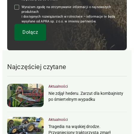
Wyrażam zgodę na otrzymywanie informacji o najnowszych
produktach
i dostępnych rozwiązaniach w rolnictwie – informacje te będą
wysyłane od APRA sp. z o.o. w imieniu partnerów.
Najczęściej czytane
Aktualności
Nie zdjął hederu. Zarzut dla kombajnisty
po śmiertelnym wypadku
Aktualności
Tragedia na wąskiej drodze.
Przygnieciony traktorzysta zmarł