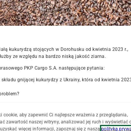
łą kukurydzą stojących w Dorohusku od kwietnia 2023 r.,
służby ze względu na bardzo niską jakość ziarna.
 prasowego PKP Cargo S.A. następujące pytania:
składu gnijącej kukurydzy z Ukrainy, która od kwietnia 202
 problem?
ju składu?
i cookie, aby zapewnić Ci najlepsze wrażenia z przeglądania,
owiedzi.
ać zawartość naszej witryny, analizować jej ruch i wyświetlać
uzyskać więcej informacji, zapoznaj się z naszą
polityką pryw