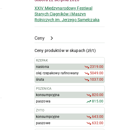
XXIV Międzynarodowy Festiwal
Starych Ciągników i Maszyn
Rolniczych im. Jerzego Samelczaka
Ceny
Ceny produktów w skupach (zł/t)
RZEPAK
nasiona
2319.00
olej rzepakowy rafinowany
5049.00
śruta
1037.00
PSZENICA
konsumpcyjna
820.00
paszowa
815.00
ŻYTO
konsumpcyjne
643.00
paszowe
632.00