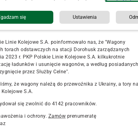
ia skierowaliśmy do Rusłany Krzemińskiej rzecznik PKP
wluk z zespołu prasowego spółki odpowiedziała nam, że "w
ch w sprawie wagonów z kukurydzą. Do czasu otrzymania
Zgadzam się
Ustawienia
Od
ym tych związanych z usunięciem wagonów i utylizacją
ie Linie Kolejowe S.A. poinformowało nas, że "Wagony
óch torach odstawczych na stacji Dorohusk zarządzanych
a 2023 r. PKP Polskie Linie Kolejowe S.A. kilkukrotnie
zację ładunków i usunięcie wagonów, a według posiadanyc
zygnięcie przez Służby Celne".
iśmy, że wagony należą do przewoźnika z Ukrainy, a tory n
e Kolejowe S.A.
cydował się zwolnić do 4142 pracowników.
nawożenia i ochrony.
Zamów
prenumeratę
raz