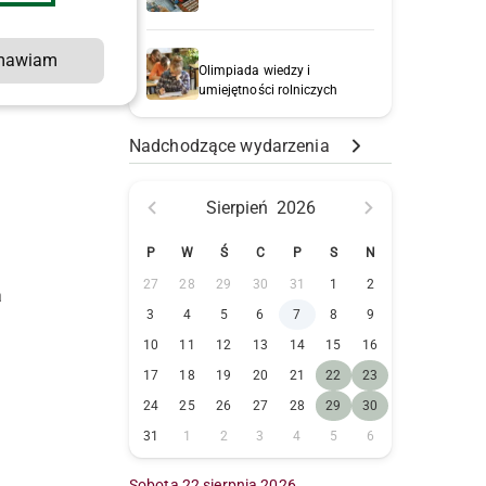
mawiam
Olimpiada wiedzy i
umiejętności rolniczych
Nadchodzące wydarzenia
Sierpień
2026
h
P
W
Ś
C
P
S
N
27
28
29
30
31
1
2
a
3
4
5
6
7
8
9
10
11
12
13
14
15
16
17
18
19
20
21
22
23
24
25
26
27
28
29
30
31
1
2
3
4
5
6
Sobota 22 sierpnia 2026