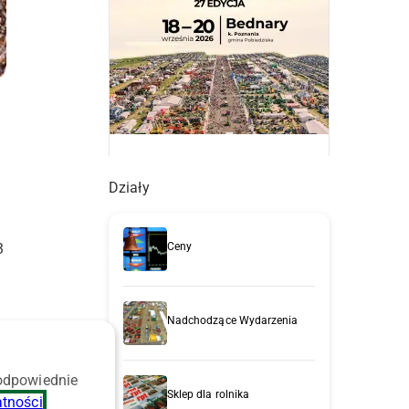
Działy
3
Ceny
Nadchodzące Wydarzenia
 odpowiednie
Sklep dla rolnika
atności
.