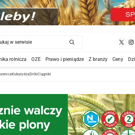
Main Navigation
ika rolnicza
OZE
Prawo i pieniądze
Z branży
Ceny
Dz
a Submenu
szenica
Kukurydza
Drób
Ciągniki