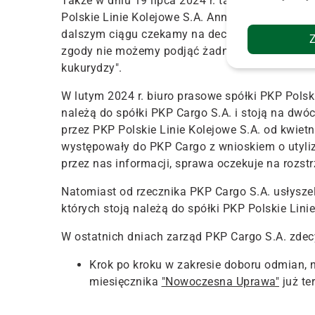
Także w dniu 19 lipca 2024 r. takie same pytan
Polskie Linie Kolejowe S.A. Anna Znajewska-Pa
dalszym ciągu czekamy na decyzję służb celny
zgody nie możemy podjąć żadnych działań, w t
kukurydzy".
W lutym 2024 r. biuro prasowe spółki PKP Polsk
należą do spółki PKP Cargo S.A. i stoją na dw
przez PKP Polskie Linie Kolejowe S.A. od kwietni
występowały do PKP Cargo z wnioskiem o utyli
przez nas informacji, sprawa oczekuje na rozstr
Natomiast od rzecznika PKP Cargo S.A. usłyszel
których stoją należą do spółki PKP Polskie Lini
W ostatnich dniach zarząd PKP Cargo S.A. zde
Krok po kroku w zakresie doboru odmian, 
miesięcznika
"Nowoczesna Uprawa"
już te