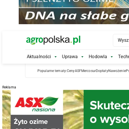
Main Logo
Aktualności
Uprawa
Hodowla
Techn
Aktualności Submenu
Uprawa Submenu
Hodowl
Popularne tematy:
Ceny
ASF
Mercosur
Dopłaty
Nawożenie
P
Reklama