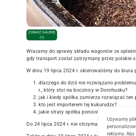
ZOBACZ GALERIĘ
(1)
Wracamy do sprawy składu wagonów ze spleśnia
gdy transport został zatrzymany przez polskie 
W dniu 19 lipca 2024 r. skierowaliśmy do biura
dlaczego do dziś nie rozwiązano problemu 
r., który stoi na bocznicy w Dorohusku?
jak i kiedy spółka zamierza rozwiązać ten
kto jest importerem tej kukurydzy?
jakie straty spółka poniosła z tytułu posto
Używamy plik
Do 24 lipca 2024 r. nie otrzymaliśmy na nie odp
personalizow
reklamy. Aby 