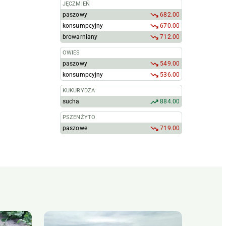
JĘCZMIEŃ
paszowy
682.00
konsumpcyjny
670.00
browarniany
712.00
OWIES
paszowy
549.00
konsumpcyjny
536.00
KUKURYDZA
sucha
884.00
PSZENŻYTO
paszowe
719.00