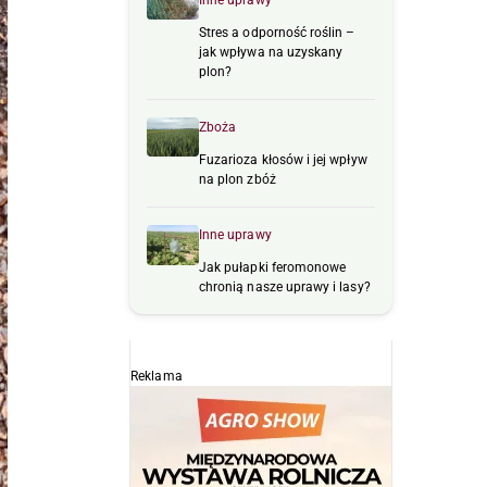
Inne uprawy
Stres a odporność roślin –
jak wpływa na uzyskany
plon?
Zboża
Fuzarioza kłosów i jej wpływ
na plon zbóż
Inne uprawy
Jak pułapki feromonowe
chronią nasze uprawy i lasy?
Reklama