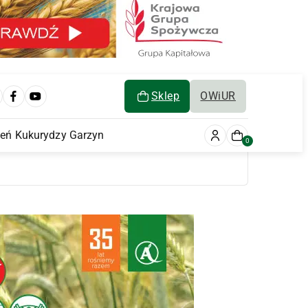
Sklep
OWiUR
ień Kukurydzy Garzyn
0