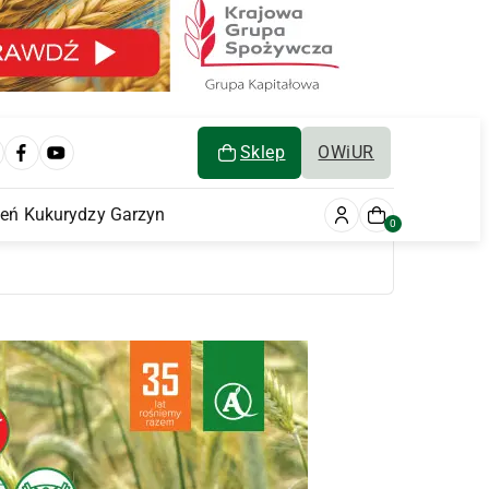
Sklep
OWiUR
ień Kukurydzy Garzyn
0