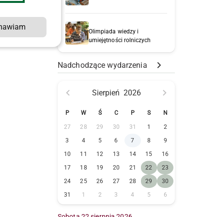
mawiam
t
Olimpiada wiedzy i
umiejętności rolniczych
Nadchodzące wydarzenia
Sierpień
2026
P
W
Ś
C
P
S
N
27
28
29
30
31
1
2
z
3
4
5
6
7
8
9
10
11
12
13
14
15
16
17
18
19
20
21
22
23
24
25
26
27
28
29
30
31
1
2
3
4
5
6
Sobota 22 sierpnia 2026