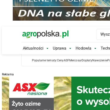
Main Logo
Aktualności
Uprawa
Hodowla
Techn
Aktualności Submenu
Uprawa Submenu
Hodowl
Popularne tematy:
Ceny
ASF
Mercosur
Dopłaty
Nawożenie
P
Reklama