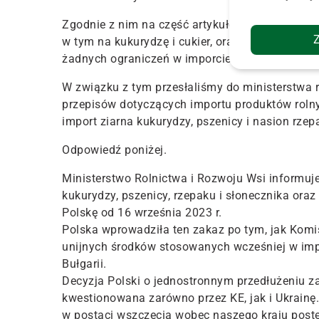
Zgodnie z nim na część artykułów rolnych imp
w tym na kukurydzę i cukier, oraz owies, któreg
żadnych ograniczeń w imporcie pszenicy, czego 
W związku z tym przesłaliśmy do ministerstwa r
przepisów dotyczących importu produktów roln
import ziarna kukurydzy, pszenicy i nasion rzep
Odpowiedź poniżej.
Ministerstwo Rolnictwa i Rozwoju Wsi informuje
kukurydzy, pszenicy, rzepaku i słonecznika or
Polskę od 16 września 2023 r.
Polska wprowadziła ten zakaz po tym, jak Kom
unijnych środków stosowanych wcześniej w impor
Bułgarii.
Decyzja Polski o jednostronnym przedłużeniu za
kwestionowana zarówno przez KE, jak i Ukrain
w postaci wszczęcia wobec naszego kraju pos