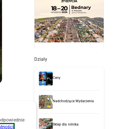
Działy
Ceny
Nadchodzące Wydarzenia
t
 odpowiednie
Sklep dla rolnika
atności
.