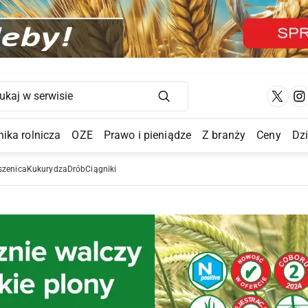
Main Navigation
ika rolnicza
OZE
Prawo i pieniądze
Z branży
Ceny
Dz
a Submenu
szenica
Kukurydza
Drób
Ciągniki