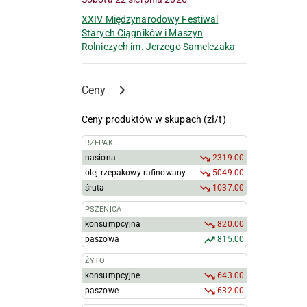
XXIV Międzynarodowy Festiwal
Starych Ciągników i Maszyn
Rolniczych im. Jerzego Samelczaka
Ceny
Ceny produktów w skupach (zł/t)
RZEPAK
nasiona
2319.00
olej rzepakowy rafinowany
5049.00
śruta
1037.00
PSZENICA
konsumpcyjna
820.00
paszowa
815.00
ŻYTO
konsumpcyjne
643.00
paszowe
632.00