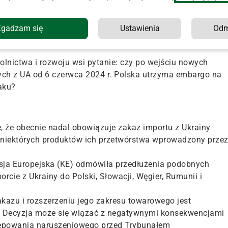
ortowanych do UE będą obowiązywać kontyngenty ilościowe,
Zgadzam się
Ustawienia
Od
o import do naszego kraju jest śladowy. Nie będzie natomias
obawiają się polscy rolnicy.
olnictwa i rozwoju wsi pytanie: czy po wejściu nowych
ych z UA od 6 czerwca 2024 r. Polska utrzyma embargo na
aku?
, że obecnie nadal obowiązuje zakaz importu z Ukrainy
az niektórych produktów ich przetwórstwa wprowadzony prze
isja Europejska (KE) odmówiła przedłużenia podobnych
cie z Ukrainy do Polski, Słowacji, Węgier, Rumunii i
kazu i rozszerzeniu jego zakresu towarowego jest
ę. Decyzja może się wiązać z negatywnymi konsekwencjami
tępowania naruszeniowego przed Trybunałem