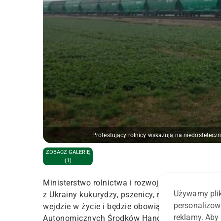
Protestujący rolnicy wskazują na niedostetecz
ZOBACZ GALERIĘ
(1)
Ministerstwo rolnictwa i rozwoju wsi zapowiada
Używamy plik
z Ukrainy kukurydzy, pszenicy, rzepaku i słone
personalizow
wejdzie w życie i będzie obowiązywać do 5 czer
reklamy. Aby 
Autonomicznych Środków Handlowych (ATM) dl