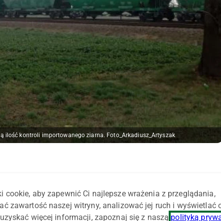
ną ilość kontroli importowanego ziarna. Foto_Arkadiusz_Artyszak
, że od 6 czerwca nie zostanie zniesione embargo na impor
i cookie, aby zapewnić Ci najlepsze wrażenia z przeglądania,
cznika oraz niektórych produktów ich przetwórstwa. Wtedy
ać zawartość naszej witryny, analizować jej ruch i wyświetlać
wca 2025 r. rozporządzenia PE i Rady w sprawie
uzyskać więcej informacji, zapoznaj się z naszą
polityką pryw
a Ukrainy.