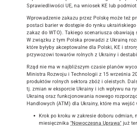
Sprawiedliwości UE, na wniosek KE lub podmio
Wprowadzenie zakazu przez Polskę może też pro
postaci barier w dostępie do rynku ukraińskieg
zakaz do WTO). Takiego scenariusza obawiają s
W związku z tym Polska prowadzi z Ukrainą r
które byłyby akceptowalne dla Polski, KE i str
przywozowi towarów rolnych z Ukrainy i destabil
Rząd nie ma w najbliższym czasie planów wyco
Ministra Rozwoju i Technologii z 15 września 2
produktów rolnych sektora zbóż i oleistych. Dal
tj. zmian w eksporcie Ukrainy i ich wpływu na
Ukrainą oraz funkcjonowania nowego rozporzą
Handlowych (ATM) dla Ukrainy, które ma wejść w
Krok po kroku w zakresie doboru odmian, 
miesięcznika
"Nowoczesna Uprawa"
już te