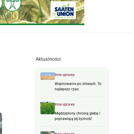
Aktualności
Inne uprawy
Wapnowanie po żniwach. To
najlepszy czas
Inne uprawy
Międzyplony chronią glebę i
poprawiają jej żyzność