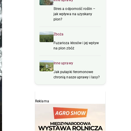
Inne uprawy
Stres a odporność roślin –
jak wpływa na uzyskany
plon?
Zboża
Fuzarioza kłosów i jej wpływ
na plon zbóż
Inne uprawy
Jak pułapki feromonowe
chronią nasze uprawy i lasy?
Reklama