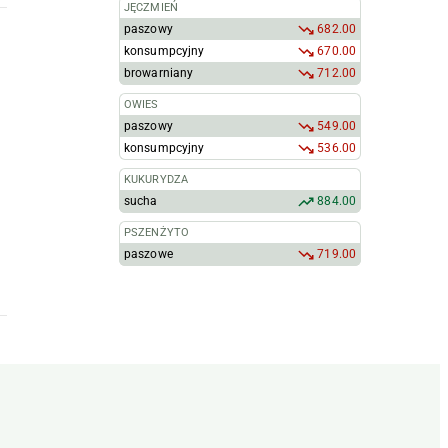
JĘCZMIEŃ
paszowy
682.00
konsumpcyjny
670.00
browarniany
712.00
OWIES
paszowy
549.00
konsumpcyjny
536.00
KUKURYDZA
sucha
884.00
PSZENŻYTO
paszowe
719.00