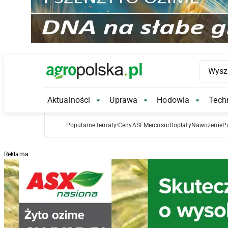
Main Logo
Aktualności
Uprawa
Hodowla
Techn
Aktualności Submenu
Uprawa Submenu
Hodowl
Popularne tematy:
Ceny
ASF
Mercosur
Dopłaty
Nawożenie
P
Reklama