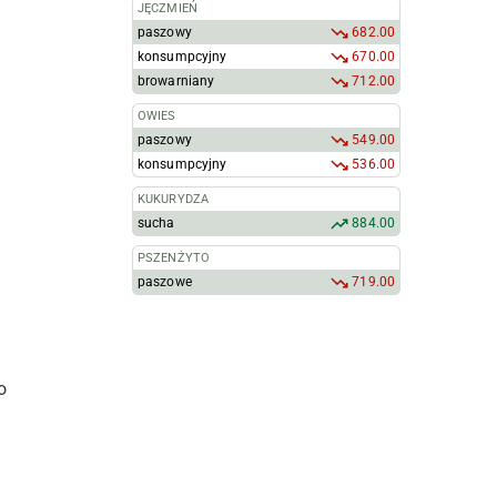
JĘCZMIEŃ
paszowy
682.00
konsumpcyjny
670.00
browarniany
712.00
OWIES
paszowy
549.00
konsumpcyjny
536.00
KUKURYDZA
sucha
884.00
PSZENŻYTO
paszowe
719.00
o