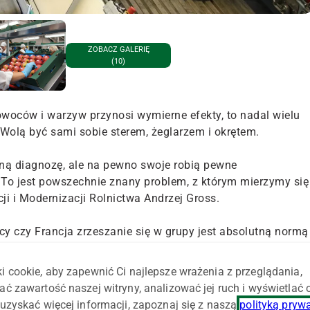
ZOBACZ GALERIĘ
(10)
woców i warzyw przynosi wymierne efekty, to nadal wielu
Wolą być sami sobie sterem, żeglarzem i okrętem.
zną diagnozę, ale na pewno swoje robią pewne
 To jest powszechnie znany problem, z którym mierzymy się
cji i Modernizacji Rolnictwa Andrzej Gross.
cy czy Francja zrzeszanie się w grupy jest absolutną normą 
o funkcjonowania.
i cookie, aby zapewnić Ci najlepsze wrażenia z przeglądania,
tałtuje się od 50 lat. Polscy producenci dopiero uczą się
ać zawartość naszej witryny, analizować jej ruch i wyświetlać
ich dotarło, jak wiele dobrych efektów przynosi wspólne
uzyskać więcej informacji, zapoznaj się z naszą
polityką pryw