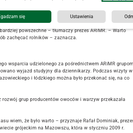
wpływ na rozwój nowoczesnych grup będzie miał "pierwiaste
Zgadzam się
Ustawienia
Od
naczej niż ich rodzice i dlatego jestem pewien, że w
ie bardziej powszechne – tłumaczy prezes ARiMR. – Warto
sób zachęcać rolników – zaznacza.
nego wsparcia udzielonego za pośrednictwem ARiMR grupo
owano wyjazd studyjny dla dziennikarzy. Podczas wizyty w
azowieckiego i łódzkiego można było przekonać się, na co
z rozwój grup producentów owoców i warzyw przekazała
zasu wiem, że było warto – przyznaje Rafał Dominiak, preze
wiecie grójeckim na Mazowszu, która w styczniu 2009 r.