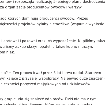
entów i rozpoczęła realizację 5-letniego planu dochodzeni
a za organizację producentów owoców i warzyw.
wśród których dominują producenci owoców. Prezes
 większości projektów byłaby niemożliwa (wsparcie wyniosło
, sortowni i pakowni oraz ich wyposażenie. Kupiliśmy takż
waliśmy zakup skrzyniopalet, a także kupno maszyn,
Dominiak.
ia? – Ten proces trwał przez 5 lat i trwa nadal. Starałem
wynikające z przyszłej współpracy. Na pewno duże znaczeni
k konieczności poręczeń majątkowych od udziałowców –
y grupie uda się znaleźć odbiorców. Dziś nie ma z tym
 z sieciami handlowymi, które zapewniają sprzedaż.