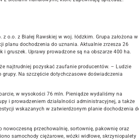
z o.o. z Białej Rawskiej w woj. łódzkim. Grupa założona w
acji planu dochodzenia do uznania. Aktualnie zrzesza 26
k i gruszek. Uprawy prowadzone są na obszarze 400 ha.
że najtrudniej pozyskać zaufanie producentów. – Ludzie
 do grupy. Na szczęście dotychczasowe doświadczenia
parcie, w wysokości 76 mln. Pieniądze wydaliśmy na
py i prowadzeniem działalności administracyjnej, a także
estycji wskazanych w zatwierdzonym planie dochodzenia d
 nowoczesną przechowalnię, sortownię, pakownię oraz
ono samochody ciężarowe, wózki widłowe, skrzyniopalety