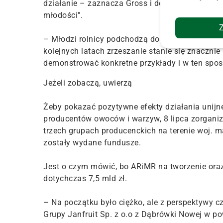
działanie – zaznacza Gross i dodaje, że duży 
młodości".
– Młodzi rolnicy podchodzą do tematu zupełnie i
kolejnych latach zrzeszanie stanie się znaczn
demonstrować konkretne przykłady i w ten spo
Jeżeli zobaczą, uwierzą
Żeby pokazać pozytywne efekty działania unij
producentów owoców i warzyw, 8 lipca zorganiz
trzech grupach producenckich na terenie woj. m
zostały wydane fundusze.
Jest o czym mówić, bo ARiMR na tworzenie ora
dotychczas 7,5 mld zł.
– Na początku było ciężko, ale z perspektywy c
Grupy Janfruit Sp. z o.o z Dąbrówki Nowej w po