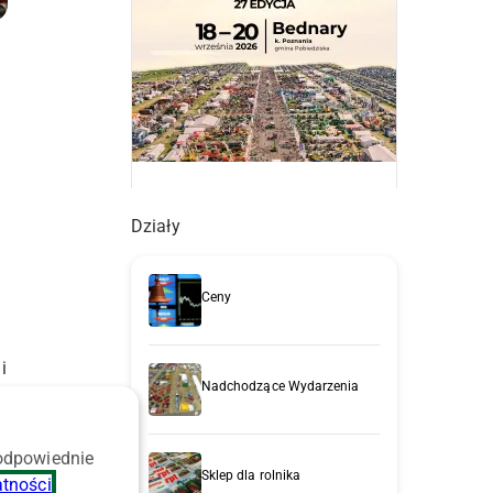
Działy
Ceny
i
Nadchodzące Wydarzenia
 odpowiednie
Sklep dla rolnika
atności
.