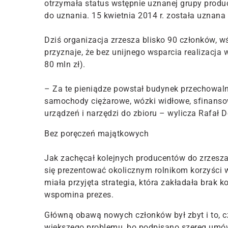
otrzymała status wstępnie uznanej grupy produc
do uznania. 15 kwietnia 2014 r. została uznan
Dziś organizacja zrzesza blisko 90 członków, 
przyznaje, że bez unijnego wsparcia realizacja
80 mln zł).
– Za te pieniądze powstał budynek przechowalni
samochody ciężarowe, wózki widłowe, sfinanso
urządzeń i narzędzi do zbioru – wylicza Rafał 
Bez poręczeń majątkowych
Jak zachęcał kolejnych producentów do zrzeszan
się prezentować okolicznym rolnikom korzyści 
miała przyjęta strategia, która zakładała bra
wspomina prezes.
Główną obawą nowych członków był zbyt i to, cz
większego problemu, bo podpisano szereg umów