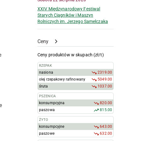
a
XXIV Międzynarodowy Festiwal
Starych Ciągników i Maszyn
Rolniczych im. Jerzego Samelczaka
Ceny
e
Ceny produktów w skupach (zł/t)
RZEPAK
nasiona
2319.00
olej rzepakowy rafinowany
5049.00
śruta
1037.00
PSZENICA
konsumpcyjna
820.00
e
paszowa
815.00
ŻYTO
konsumpcyjne
643.00
paszowe
632.00