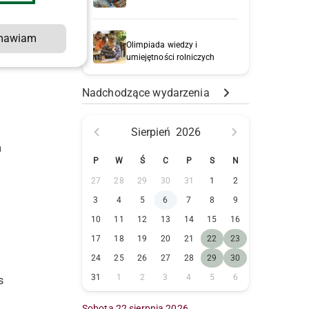
k
mawiam
Olimpiada wiedzy i
umiejętności rolniczych
Nadchodzące wydarzenia
Sierpień
2026
m
P
W
Ś
C
P
S
N
27
28
29
30
31
1
2
3
4
5
6
7
8
9
10
11
12
13
14
15
16
17
18
19
20
21
22
23
24
25
26
27
28
29
30
31
1
2
3
4
5
6
s
Sobota 22 sierpnia 2026