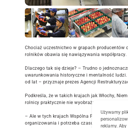
Chociaż uczestnictwo w grapach producentów o
rolników obawia się nawiązywania współpracy. 
Dlaczego tak się dzieje? – Trudno o jednoznac
uwarunkowania historyczne i mentalność ludzi.
od lat – przyznaje prezes Agencji Restrukturyza
Podkreśla, że w takich krajach jak Włochy, Niem
rolnicy praktycznie nie wyobrażają sobie inneg
Używamy plik
– Ale w tych krajach Wspólna Polityka Rolna ksz
personalizow
organizowania i potrzeba czasu, aby do wszystk
reklamy. Aby 