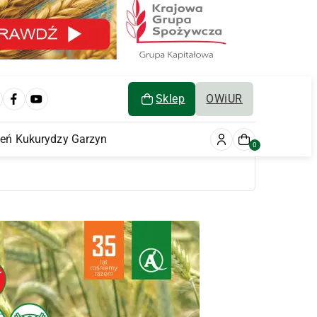
Sklep
OWiUR
ień Kukurydzy Garzyn
0