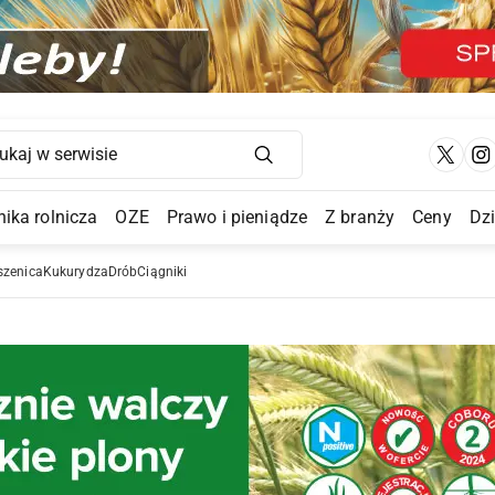
Main Navigation
ika rolnicza
OZE
Prawo i pieniądze
Z branży
Ceny
Dz
a Submenu
szenica
Kukurydza
Drób
Ciągniki