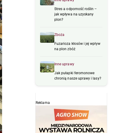
Inne uprawy
Stres a odporność roślin –
jak wpływa na uzyskany
plon?
Zboża
Fuzarioza kłosów i jej wpływ
na plon zbóż
Inne uprawy
Jak pułapki feromonowe
chronią nasze uprawy i lasy?
Reklama