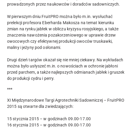
prowadzonych przez naukowców i doradców sadowniczych.
W pierwszym dniu FruitPRO można było m.in. wysłuchać
prelekcji profesora Eberharda Makosza na temat kierunku
zmian na rynku jabłek w obliczu kryzysu rosyjskiego, a także
znaczenia nawożenia pozakorzeniowego w uprawie drzew
owocowych czy efektywnej produkcji owoców truskawki,
maliny i jeżyny pod osłonami.
Drugi dzień targów okazał się nie mniej ciekawy. Na wykładach
można było usłyszeć m.in. o nowościach w ochronie jabłoni
przed parchem, a także najlepszych odmianach jabłek i gruszek
do produkcji cydru i perry.
***
XI Międzynarodowe Targi Agrotechniki Sadowniczej – FruitPRO
2015 są otwarte dla zwiedzających:
15 stycznia 2015 – w godzinach 09.00-17.00
16 stycznia 2015 – w godzinach 09.00-17.00