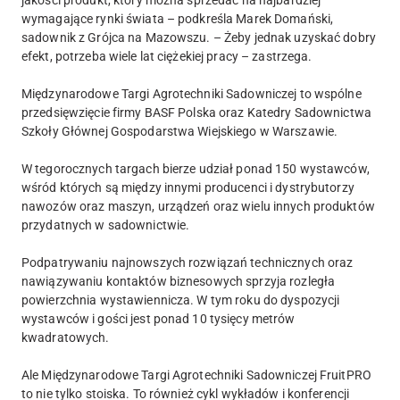
jakości produkt, który można sprzedać na najbardziej
wymagające rynki świata – podkreśla Marek Domański,
sadownik z Grójca na Mazowszu. – Żeby jednak uzyskać dobry
efekt, potrzeba wiele lat ciężekiej pracy – zastrzega.
Międzynarodowe Targi Agrotechniki Sadowniczej to wspólne
przedsięwzięcie firmy BASF Polska oraz Katedry Sadownictwa
Szkoły Głównej Gospodarstwa Wiejskiego w Warszawie.
W tegorocznych targach bierze udział ponad 150 wystawców,
wśród których są między innymi producenci i dystrybutorzy
nawozów oraz maszyn, urządzeń oraz wielu innych produktów
przydatnych w sadownictwie.
Podpatrywaniu najnowszych rozwiązań technicznych oraz
nawiązywaniu kontaktów biznesowych sprzyja rozległa
powierzchnia wystawiennicza. W tym roku do dyspozycji
wystawców i gości jest ponad 10 tysięcy metrów
kwadratowych.
Ale Międzynarodowe Targi Agrotechniki Sadowniczej FruitPRO
to nie tylko stoiska. To również cykl wykładów i konferencji