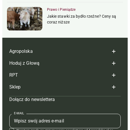
Prawo i Pieniądze
Jakie stawki za bydło rzeźne? Ceny są
coraz niższe
Agropolska
Hoduj z Głową
Redakcja
RPT
Reklama
Hoduj z głową bydło
Sklep
Tagi
Hoduj z głową świnie
Redakcja
Dołącz do newslettera
Mapa serwisu
Prenumerata
Prenumerata
Czasopisma i prenumerata
Kontakt
Redakcja
Reklama
Książki
E-MAIL
Regulamin
Kontakt
Kontakt
Regulamin