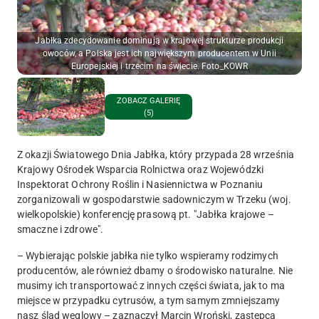
Jabłka zdecydowanie dominują w krajowej strukturze produkcji
owoców, a Polska jest ich największym producentem w Unii
Europejskiej i trzecim na świecie. Foto_KOWR
ZOBACZ GALERIĘ
(5)
Z okazji Światowego Dnia Jabłka, który przypada 28 września
Krajowy Ośrodek Wsparcia Rolnictwa oraz Wojewódzki
Inspektorat Ochrony Roślin i Nasiennictwa w Poznaniu
zorganizowali w gospodarstwie sadowniczym w Trzeku (woj.
wielkopolskie) konferencję prasową pt. "Jabłka krajowe –
smaczne i zdrowe".
– Wybierając polskie jabłka nie tylko wspieramy rodzimych
producentów, ale również dbamy o środowisko naturalne. Nie
musimy ich transportować z innych części świata, jak to ma
miejsce w przypadku cytrusów, a tym samym zmniejszamy
nasz ślad węglowy – zaznaczył Marcin Wroński, zastępca