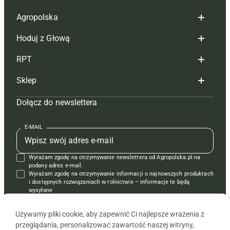
Agropolska
Hoduj z Głową
Redakcja
RPT
Reklama
Hoduj z głową bydło
Sklep
Tagi
Hoduj z głową świnie
Redakcja
Dołącz do newslettera
Mapa serwisu
Prenumerata
Prenumerata
Czasopisma i prenumerata
Kontakt
Redakcja
Reklama
Książki
E-MAIL
Regulamin
Kontakt
Kontakt
Regulamin
Wyrażam zgodę na otrzymywanie newslettera od Agropolska.pl na
Polityka prywatności
Reklama
Krzyżówki
podany adres e-mail.
Wyrażam zgodę na otrzymywanie informacji o najnowszych produktach
i dostępnych rozwiązaniach w rolnictwie – informacje te będą
wysyłane
od APRA sp. z o.o. w imieniu partnerów.
Używamy pliki cookie, aby zapewnić Ci najlepsze wrażenia z
przeglądania, personalizować zawartość naszej witryny,