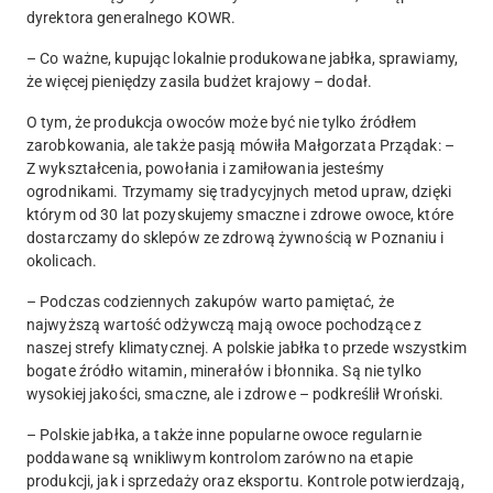
dyrektora generalnego KOWR.
– Co ważne, kupując lokalnie produkowane jabłka, sprawiamy,
że więcej pieniędzy zasila budżet krajowy – dodał.
O tym, że produkcja owoców może być nie tylko źródłem
zarobkowania, ale także pasją mówiła Małgorzata Prządak: –
Z wykształcenia, powołania i zamiłowania jesteśmy
ogrodnikami. Trzymamy się tradycyjnych metod upraw, dzięki
którym od 30 lat pozyskujemy smaczne i zdrowe owoce, które
dostarczamy do sklepów ze zdrową żywnością w Poznaniu i
okolicach.
– Podczas codziennych zakupów warto pamiętać, że
najwyższą wartość odżywczą mają owoce pochodzące z
naszej strefy klimatycznej. A polskie jabłka to przede wszystkim
bogate źródło witamin, minerałów i błonnika. Są nie tylko
wysokiej jakości, smaczne, ale i zdrowe – podkreślił Wroński.
– Polskie jabłka, a także inne popularne owoce regularnie
poddawane są wnikliwym kontrolom zarówno na etapie
produkcji, jak i sprzedaży oraz eksportu. Kontrole potwierdzają,