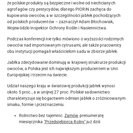
że polskie produkty są bezpieczne i wolne od niechcianych
agrofagów czy pestycydów, dlatego PIORiN zachęca do
kupowania owoców, a w szczególności jabłek pochodzących
od polskich producentów – zaznaczył Adam Błochowiak,
Wojewódzki Inspektor Ochrony Roślin i Nasiennictwa.
Podczas konferencji nie tylko mówiono o wyższości rodzimych
owoców nad importowanym cytrusami, ale także pracownicy
obu instytucji pomagali właścicielom sadu w zbiorze jabłek.
Jabłka zdecydowanie dominują w krajowej strukturze produkcji
owoców, a Polska jest ich największym producentem w Unii
Europejskiej i trzecim na świecie.
Udział naszego kraju w światowej produkcji jabłek wynosi
około 5 proc., a w unijnej 27 proc. Polskie sadownictwo
charakteryzuje się bogactwem odmian jabłek o zróżnicowanym
smaku, formie i przeznaczeniu.
Rolnictwo bez tajemnic.
Zamów
prenumeratę
miesięcznika
"Przedsiębiorca Rolny"
już dziś