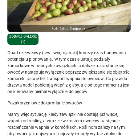
Fot. Tytus Żmijewski
ZOBACZ GALERIĘ
(1)
Opad czerwcowy (tzw. świętojański) kończy czas budowania
potencjału plonowania. W tym czasie ustają podziały
komórkowe w młodych zawiązkach, a dalsze rozrastanie się
owoców następuje wyłącznie poprzez zwiększanie się objętości
komórek. Ustaje też transport wapnia do owoców. Co prawda
drzewa nadal pobierają wapń z gleby, ale od tego momentu jest
on kierowany niemal wyłącznie do pędów.
Pozakorzeniowe dokarmianie owoców
Mamy więc sytuację, kiedy zawiązki nie dostają już więcej
wapnia od rośliny, a wraz ze wzrostem owoców następuje
rozcieńczanie wapnia w komórkach. Roślinom zależy na tym,
aby owoce jak najszybciej dojrzały i mogły wydać zdolne do