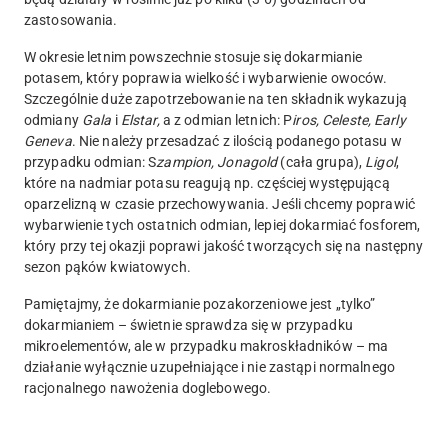
zastosowania.
W okresie letnim powszechnie stosuje się dokarmianie
potasem, który poprawia wielkość i wybarwienie owoców.
Szczególnie duże zapotrzebowanie na ten składnik wykazują
odmiany
Gala
i
Elstar,
a z odmian letnich: P
iros, Celeste, Early
Geneva
. Nie należy przesadzać z ilością podanego potasu w
przypadku odmian: S
zampion, Jonagold
(cała grupa),
Ligol
,
które na nadmiar potasu reagują np. częściej występującą
oparzelizną w czasie przechowywania. Jeśli chcemy poprawić
wybarwienie tych ostatnich odmian, lepiej dokarmiać fosforem,
który przy tej okazji poprawi jakość tworzących się na następny
sezon pąków kwiatowych.
Pamiętajmy, że dokarmianie pozakorzeniowe jest „tylko”
dokarmianiem – świetnie sprawdza się w przypadku
mikroelementów, ale w przypadku makroskładników – ma
działanie wyłącznie uzupełniające i nie zastąpi normalnego
racjonalnego nawożenia doglebowego.