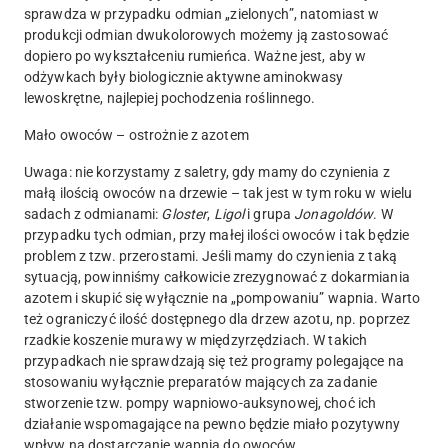
sprawdza w przypadku odmian „zielonych”, natomiast w
produkcji odmian dwukolorowych możemy ją zastosować
dopiero po wykształceniu rumieńca. Ważne jest, aby w
odżywkach były biologicznie aktywne aminokwasy
lewoskrętne, najlepiej pochodzenia roślinnego.
Mało owoców – ostrożnie z azotem
Uwaga: nie korzystamy z saletry, gdy mamy do czynienia z
małą ilością owoców na drzewie – tak jest w tym roku w wielu
sadach z odmianami:
Gloster
,
Ligol
i grupa
Jonagoldów
. W
przypadku tych odmian, przy małej ilości owoców i tak będzie
problem z tzw. przerostami. Jeśli mamy do czynienia z taką
sytuacją, powinniśmy całkowicie zrezygnować z dokarmiania
azotem i skupić się wyłącznie na „pompowaniu” wapnia. Warto
też ograniczyć ilość dostępnego dla drzew azotu, np. poprzez
rzadkie koszenie murawy w międzyrzędziach. W takich
przypadkach nie sprawdzają się też programy polegające na
stosowaniu wyłącznie preparatów mających za zadanie
stworzenie tzw. pompy wapniowo-auksynowej, choć ich
działanie wspomagające na pewno będzie miało pozytywny
wpływ na dostarczanie wapnia do owoców.