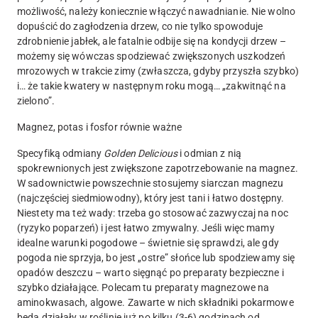
możliwość, należy koniecznie włączyć nawadnianie. Nie wolno
dopuścić do zagłodzenia drzew, co nie tylko spowoduje
zdrobnienie jabłek, ale fatalnie odbije się na kondycji drzew –
możemy się wówczas spodziewać zwiększonych uszkodzeń
mrozowych w trakcie zimy (zwłaszcza, gdyby przyszła szybko)
i… że takie kwatery w następnym roku mogą… „zakwitnąć na
zielono”.
Magnez, potas i fosfor równie ważne
Specyfiką odmiany
Golden Delicious
i odmian z nią
spokrewnionych jest zwiększone zapotrzebowanie na magnez.
W sadownictwie powszechnie stosujemy siarczan magnezu
(najczęściej siedmiowodny), który jest tani i łatwo dostępny.
Niestety ma też wady: trzeba go stosować zazwyczaj na noc
(ryzyko poparzeń) i jest łatwo zmywalny. Jeśli więc mamy
idealne warunki pogodowe – świetnie się sprawdzi, ale gdy
pogoda nie sprzyja, bo jest „ostre” słońce lub spodziewamy się
opadów deszczu – warto sięgnąć po preparaty bezpieczne i
szybko działające. Polecam tu preparaty magnezowe na
aminokwasach, algowe. Zawarte w nich składniki pokarmowe
będą działały w roślinie już po kilku (3-6) godzinach od