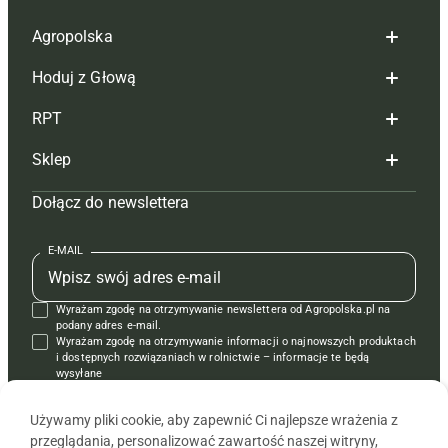
Agropolska
Hoduj z Głową
Redakcja
RPT
Reklama
Hoduj z głową bydło
Sklep
Tagi
Hoduj z głową świnie
Redakcja
Dołącz do newslettera
Mapa serwisu
Prenumerata
Prenumerata
Czasopisma i prenumerata
Kontakt
Redakcja
Reklama
Książki
E-MAIL
Regulamin
Kontakt
Kontakt
Regulamin
Wyrażam zgodę na otrzymywanie newslettera od Agropolska.pl na
Polityka prywatności
Reklama
Krzyżówki
podany adres e-mail.
Wyrażam zgodę na otrzymywanie informacji o najnowszych produktach
i dostępnych rozwiązaniach w rolnictwie – informacje te będą
wysyłane
od APRA sp. z o.o. w imieniu partnerów.
Używamy pliki cookie, aby zapewnić Ci najlepsze wrażenia z
przeglądania, personalizować zawartość naszej witryny,