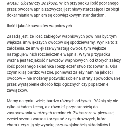
Mutsu
,
Gloster
czy
Boskoop
. W ich przypadku ilość pobranego
przez owoce wapnia zazwyczaj jest niewystarczająca i zabiegi
dokarmiania wapniem są obowiązkowym standardem.
Ilość i jakość nawozów wapniowych
Zasadą jest, że ilość zabiegów wapniowych powinna być tym
większa, im większych owoców się spodziewamy. Wynika to z
założenia, że im większe wyrastają owoce, tym większe
następuje w nich rozcieńczenie wapnia. W tym przypadku
ważna jest też jakość nawozów wapniowych, od których zależy
ilość pobranego składnika i bezpieczeństwo stosowania. Oba
czynniki są bardzo ważne, ponieważ zależy nam na jakości
owoców – nie możemy pozwolić sobie na straty spowodowane
przez wystąpienie chorób fizjologicznych czy poparzenie
zawiązków.
Mamy na rynku wiele, bardzo różnych odżywek. Różnią się nie
tylko składem i ceną, ale również przydatnością do
zastosowania w różnych terminach. Zwłaszcza w pierwszej
części sezonu warto skorzystać z tych droższych, które
charakteryzują się wysoką przyswajalnością składników i