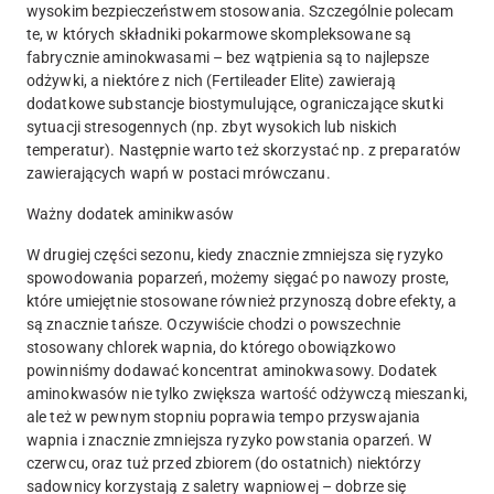
wysokim bezpieczeństwem stosowania. Szczególnie polecam
te, w których składniki pokarmowe skompleksowane są
fabrycznie aminokwasami – bez wątpienia są to najlepsze
odżywki, a niektóre z nich (Fertileader Elite) zawierają
dodatkowe substancje biostymulujące, ograniczające skutki
sytuacji stresogennych (np. zbyt wysokich lub niskich
temperatur). Następnie warto też skorzystać np. z preparatów
zawierających wapń w postaci mrówczanu.
Ważny dodatek aminikwasów
W drugiej części sezonu, kiedy znacznie zmniejsza się ryzyko
spowodowania poparzeń, możemy sięgać po nawozy proste,
które umiejętnie stosowane również przynoszą dobre efekty, a
są znacznie tańsze. Oczywiście chodzi o powszechnie
stosowany chlorek wapnia, do którego obowiązkowo
powinniśmy dodawać koncentrat aminokwasowy. Dodatek
aminokwasów nie tylko zwiększa wartość odżywczą mieszanki,
ale też w pewnym stopniu poprawia tempo przyswajania
wapnia i znacznie zmniejsza ryzyko powstania oparzeń. W
czerwcu, oraz tuż przed zbiorem (do ostatnich) niektórzy
sadownicy korzystają z saletry wapniowej – dobrze się