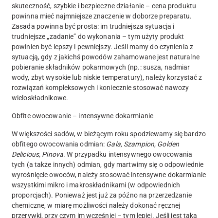
skuteczność, szybkie i bezpieczne działanie – cena produktu
powinna mieć najmniejsze znaczenie w doborze preparatu.
Zasada powinna być prosta: im trudniejsza sytuacja i
trudniejsze „zadanie” do wykonania – tym użyty produkt
powinien być lepszy i pewniejszy. Jeśli mamy do czynienia z
sytuacją, gdy z jakichś powodów zahamowane jest naturalne
pobieranie składników pokarmowych (np.: susza, nadmiar
wody, zbyt wysokie lub niskie temperatury), należy korzystać z
rozwiązań kompleksowych i koniecznie stosować nawozy
wieloskładnikowe.
Obfite owocowanie – intensywne dokarmianie
W większości sadów, w bieżącym roku spodziewamy się bardzo
obfitego owocowania odmian:
Gala, Szampion, Golden
Delicious, Pinova
. W przypadku intensywnego owocowania
tych (a także innych) odmian, gdy martwimy się o odpowiednie
wyrośnięcie owoców, należy stosować intensywne dokarmianie
wszystkimi mikro i makroskładnikami (w odpowiednich
proporcjach). Ponieważ jest już za późno na przerzedzanie
chemiczne, w miarę możliwości należy dokonać ręcznej
przerywki, przy czym im wcześniej – tym lepiej. Jeśli jest taka