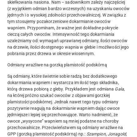
skiełkowania nasiona. Nam – sadownikom zależy najczęściej
(z wyjątkiem odmian bardzo wczesnych) na uzyskaniu owoców
jędrnych i o wysokiej zdolności przechowalniczej. W związku z
tym stosujemy pozakorzeniowe dokarmianie owoców
wapniem. Przypominam, że ważne jest dokładne pokrycie
cieczą całych owoców. Intensywność tego dokarmiania
uzależniamy od: wymagań uprawianej odmiany, ilości owoców
na drzewie, ilości dostępnego wapnia w glebie i możliwości jego
pobrania przez drzewa w okresie wiosennym.
Odmiany wrażliwe na gorzką plamistość podskórną
Są odmiany, które świetnie sobie radzą bez dodatkowego
dokarmiania wapniem i wystarcza im ilość tego składnika,
którą drzewa pobiorą z gleby. Przykładem jest odmiana
Gala
,
na której próżno szukać owoców z objawami gorzkiej
plamistości podskórnej. Jednak nawet tego typu odmiany
pozytywnie reagują na dokarmianie wapniem dając owoce
jędrniejsze i lepiej się przechowujące. Warto nadmienić, że
owoce „wysycone” wapniem są mniej podatne na choroby
przechowalnicze. Przeciwieństwem są odmiany wrażliwe na
GPP (gorzką plamistość podskórną) np.:
Szampion
,
Jonagold
,