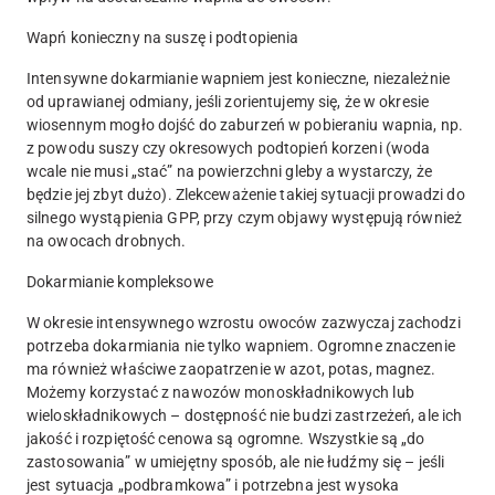
Wapń konieczny na suszę i podtopienia
Intensywne dokarmianie wapniem jest konieczne, niezależnie
od uprawianej odmiany, jeśli zorientujemy się, że w okresie
wiosennym mogło dojść do zaburzeń w pobieraniu wapnia, np.
z powodu suszy czy okresowych podtopień korzeni (woda
wcale nie musi „stać” na powierzchni gleby a wystarczy, że
będzie jej zbyt dużo). Zlekceważenie takiej sytuacji prowadzi do
silnego wystąpienia GPP, przy czym objawy występują również
na owocach drobnych.
Dokarmianie kompleksowe
W okresie intensywnego wzrostu owoców zazwyczaj zachodzi
potrzeba dokarmiania nie tylko wapniem. Ogromne znaczenie
ma również właściwe zaopatrzenie w azot, potas, magnez.
Możemy korzystać z nawozów monoskładnikowych lub
wieloskładnikowych – dostępność nie budzi zastrzeżeń, ale ich
jakość i rozpiętość cenowa są ogromne. Wszystkie są „do
zastosowania” w umiejętny sposób, ale nie łudźmy się – jeśli
jest sytuacja „podbramkowa” i potrzebna jest wysoka