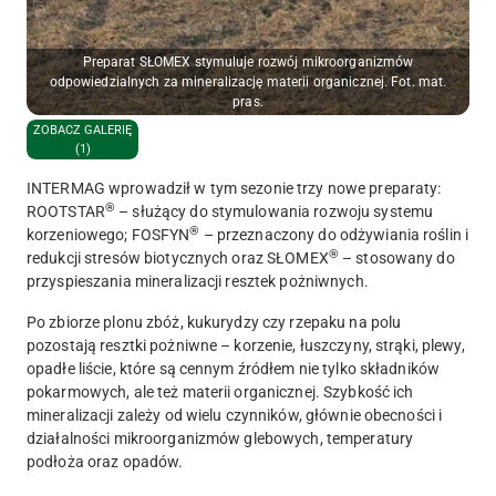
Preparat SŁOMEX stymuluje rozwój mikroorganizmów
odpowiedzialnych za mineralizację materii organicznej. Fot. mat.
pras.
ZOBACZ GALERIĘ
(1)
INTERMAG wprowadził w tym sezonie trzy nowe preparaty:
®
ROOTSTAR
– służący do stymulowania rozwoju systemu
®
korzeniowego; FOSFYN
– przeznaczony do odżywiania roślin i
®
redukcji stresów biotycznych oraz SŁOMEX
– stosowany do
przyspieszania mineralizacji resztek pożniwnych.
Po zbiorze plonu zbóż, kukurydzy czy rzepaku na polu
pozostają resztki pożniwne – korzenie, łuszczyny, strąki, plewy,
opadłe liście, które są cennym źródłem nie tylko składników
pokarmowych, ale też materii organicznej. Szybkość ich
mineralizacji zależy od wielu czynników, głównie obecności i
działalności mikroorganizmów glebowych, temperatury
podłoża oraz opadów.