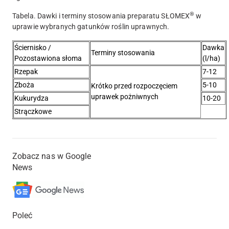
®
Tabela. Dawki i terminy stosowania preparatu SŁOMEX
w
uprawie wybranych gatunków roślin uprawnych.
Ściernisko /
Dawka
Terminy stosowania
Pozostawiona słoma
(l/ha)
Rzepak
7-12
Zboża
5-10
Krótko przed rozpoczęciem
uprawek pożniwnych
Kukurydza
10-20
Strączkowe
Zobacz nas w Google
News
Poleć