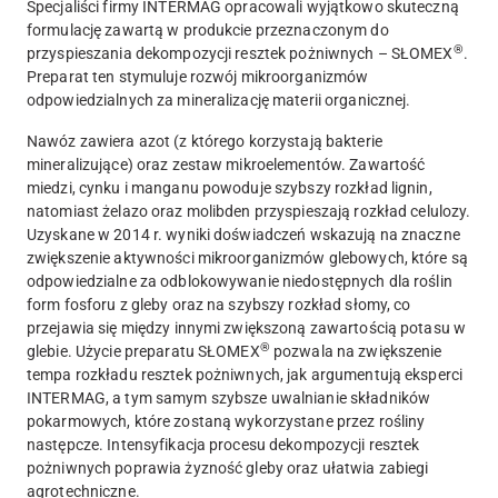
Specjaliści firmy INTERMAG opracowali wyjątkowo skuteczną
formulację zawartą w produkcie przeznaczonym do
®
przyspieszania dekompozycji resztek pożniwnych – SŁOMEX
.
Preparat ten stymuluje rozwój mikroorganizmów
odpowiedzialnych za mineralizację materii organicznej.
Nawóz zawiera azot (z którego korzystają bakterie
mineralizujące) oraz zestaw mikroelementów. Zawartość
miedzi, cynku i manganu powoduje szybszy rozkład lignin,
natomiast żelazo oraz molibden przyspieszają rozkład celulozy.
Uzyskane w 2014 r. wyniki doświadczeń wskazują na znaczne
zwiększenie aktywności mikroorganizmów glebowych, które są
odpowiedzialne za odblokowywanie niedostępnych dla roślin
form fosforu z gleby oraz na szybszy rozkład słomy, co
przejawia się między innymi zwiększoną zawartością potasu w
®
glebie. Użycie preparatu SŁOMEX
pozwala na zwiększenie
tempa rozkładu resztek pożniwnych, jak argumentują eksperci
INTERMAG, a tym samym szybsze uwalnianie składników
pokarmowych, które zostaną wykorzystane przez rośliny
następcze. Intensyfikacja procesu dekompozycji resztek
pożniwnych poprawia żyzność gleby oraz ułatwia zabiegi
agrotechniczne.