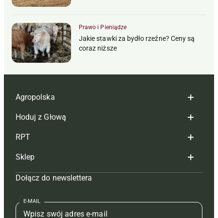
Prawo i Pieniądze
Jakie stawki za bydło rzeźne? Ceny są
coraz niższe
Agropolska
Hoduj z Głową
Redakcja
RPT
Reklama
Hoduj z głową bydło
Sklep
Tagi
Hoduj z głową świnie
Redakcja
Dołącz do newslettera
Mapa serwisu
Prenumerata
Prenumerata
Czasopisma i prenumerata
Kontakt
Redakcja
Reklama
Książki
E-MAIL
Regulamin