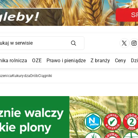
Main Navigation
ika rolnicza
OZE
Prawo i pieniądze
Z branży
Ceny
Dz
a Submenu
szenica
Kukurydza
Drób
Ciągniki