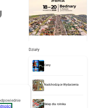
Działy
Ceny
Nadchodzące Wydarzenia
 odpowiednie
Sklep dla rolnika
atności
.