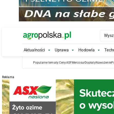
Main Logo
Aktualności
Uprawa
Hodowla
Techn
Aktualności Submenu
Uprawa Submenu
Hodowl
Popularne tematy:
Ceny
ASF
Mercosur
Dopłaty
Nawożenie
P
Reklama