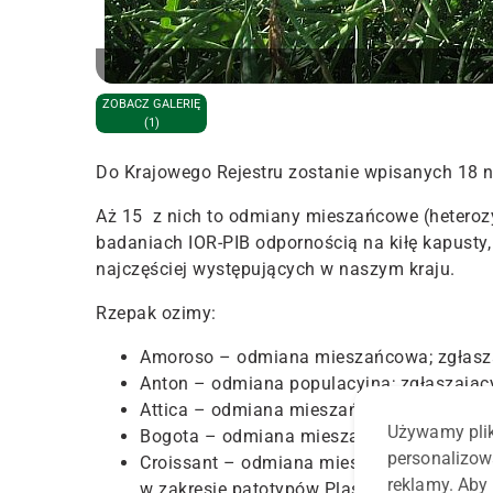
ZOBACZ GALERIĘ
(1)
Do Krajowego Rejestru zostanie wpisanych 18
Aż 15 z nich to odmiany mieszańcowe (heterozyj
badaniach IOR-PIB odpornością na kiłę kapusty
najczęściej występujących w naszym kraju.
Rzepak ozimy:
Amoroso – odmiana mieszańcowa; zgłaszają
Anton – odmiana populacyjna; zgłaszający
Attica – odmiana mieszańcowa; zgłaszający
Używamy plik
Bogota – odmiana mieszańcowa; zgłaszając
personalizow
Croissant – odmiana mieszańcowa o potwie
reklamy. Aby 
w zakresie patotypów Plasmodiophora bras