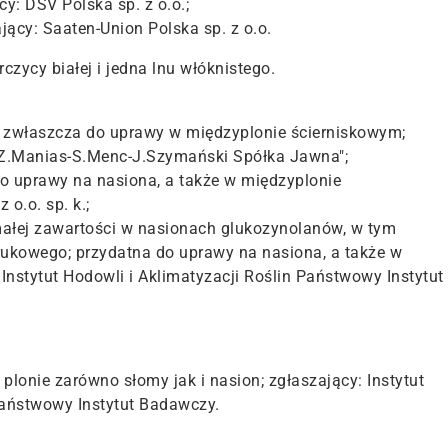
: DSV Polska sp. z o.o.;
ący: Saaten-Union Polska sp. z o.o.
zycy białej i jedna lnu włóknistego.
 zwłaszcza do uprawy w międzyplonie ścierniskowym;
Z.Manias-S.Menc-J.Szymański Spółka Jawna";
o uprawy na nasiona, a także w międzyplonie
 o.o. sp. k.;
ałej zawartości w nasionach glukozynolanów, w tym
erukowego; przydatna do uprawy na nasiona, a także w
Instytut Hodowli i Aklimatyzacji Roślin Państwowy Instytut
lonie zarówno słomy jak i nasion; zgłaszający: Instytut
 Państwowy Instytut Badawczy.