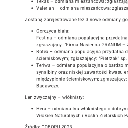
Texas – odmiana mieszańcowa; zgłaszający
Valerian – odmiana mieszańcowa; zgłaszaj
Zostaną zarejestrowane też 3 nowe odmiany gorc
Gorczyca biała:
Festina – odmiana populacyjna przydatna
zgłaszający: "Firma Nasienna GRANUM – 
Rotex – odmiana populacyjna przydatna d
ścierniskowym; zgłaszający: "Pietrzak" sp. z
Teriwa – odmiana populacyjna o bardzo m
synalbiny oraz niskiej zawartości kwasu 
międzyplonie ścierniskowym; zgłaszający: 
Badawczy.
Len zwyczajny – włóknisty:
Hera – odmiana lnu włóknistego o dobrym p
Włókien Naturalnych i Roślin Zielarskich
Źródło: COBORU 2023.