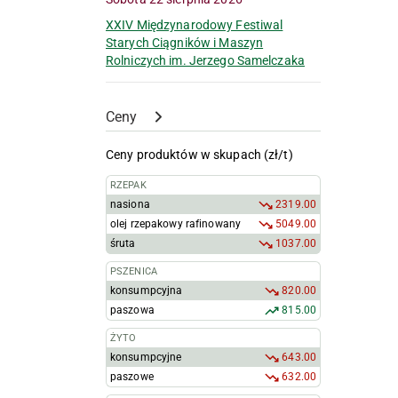
XXIV Międzynarodowy Festiwal
Starych Ciągników i Maszyn
Rolniczych im. Jerzego Samelczaka
Ceny
Ceny produktów w skupach (zł/t)
RZEPAK
nasiona
2319.00
olej rzepakowy rafinowany
5049.00
śruta
1037.00
PSZENICA
konsumpcyjna
820.00
paszowa
815.00
ŻYTO
konsumpcyjne
643.00
paszowe
632.00