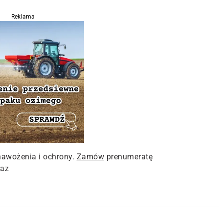
Reklama
nawożenia i ochrony.
Zamów
prenumeratę
raz