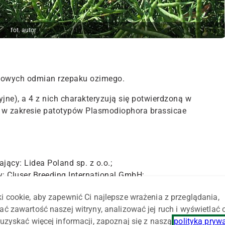
fot. autor
 nowych odmian rzepaku ozimego.
ne), a 4 z nich charakteryzują się potwierdzoną w
, w zakresie patotypów Plasmodiophora brassicae
cy: Lidea Poland sp. z o.o.;
: Cluser Breeding International GmbH;
: Limagrain Polska sp. z o.o.;
i cookie, aby zapewnić Ci najlepsze wrażenia z przeglądania,
y: DSV Polska sp. z o.o.;
ać zawartość naszej witryny, analizować jej ruch i wyświetlać
rdzonej w badaniach IOR-PIB odporności na kiłę kapusty,
uzyskać więcej informacji, zapoznaj się z naszą
polityką pryw
sicae najczęściej występujących w Polsce; zgłaszający: