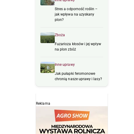
Inne uprawy
Stres a odporność roślin –
jak wpływa na uzyskany
plon?
Zboża
Fuzarioza kłosów i jej wpływ
na plon zbóż
Inne uprawy
Jak pułapki feromonowe
chronią nasze uprawy i lasy?
Reklama