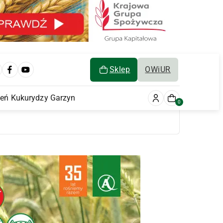
Sklep
OWiUR
ień Kukurydzy Garzyn
0