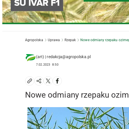
Agropolska
Uprawa
Rzepak
Nowe odmiany rzepaku ozime
(art) | redakcja@agropolska.pl
7.02.2023
8:50
Nowe odmiany rzepaku ozi