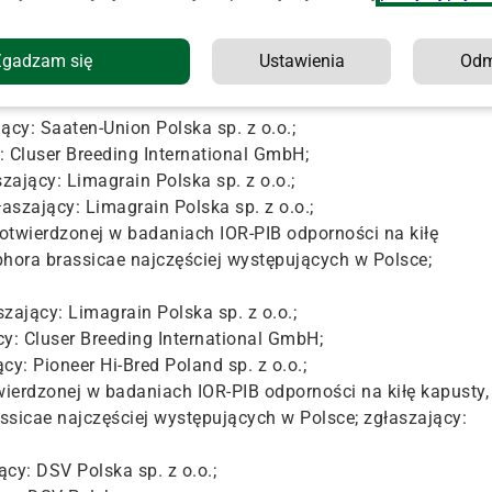
zonej w badaniach IOR-PIB odporności na kiłę kapusty, w
Zgadzam się
Ustawienia
Od
cae najczęściej występujących w Polsce; zgłaszający: DSV
y: Saaten-Union Polska sp. z o.o.;
 Cluser Breeding International GmbH;
ający: Limagrain Polska sp. z o.o.;
szający: Limagrain Polska sp. z o.o.;
wierdzonej w badaniach IOR-PIB odporności na kiłę
hora brassicae najczęściej występujących w Polsce;
jący: Limagrain Polska sp. z o.o.;
y: Cluser Breeding International GmbH;
: Pioneer Hi-Bred Poland sp. z o.o.;
rdzonej w badaniach IOR-PIB odporności na kiłę kapusty,
sicae najczęściej występujących w Polsce; zgłaszający:
y: DSV Polska sp. z o.o.;