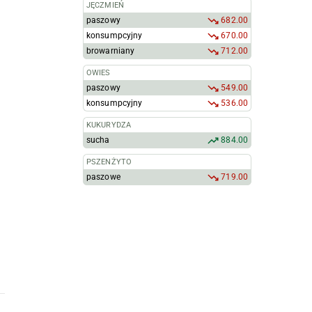
JĘCZMIEŃ
paszowy
682.00
konsumpcyjny
670.00
browarniany
712.00
OWIES
paszowy
549.00
konsumpcyjny
536.00
KUKURYDZA
sucha
884.00
PSZENŻYTO
paszowe
719.00