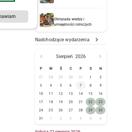
mawiam
Olimpiada wiedzy i
umiejętności rolniczych
Nadchodzące wydarzenia
Sierpień
2026
P
W
Ś
C
P
S
N
27
28
29
30
31
1
2
3
4
5
6
7
8
9
10
11
12
13
14
15
16
17
18
19
20
21
22
23
24
25
26
27
28
29
30
31
1
2
3
4
5
6
Sobota 22 sierpnia 2026