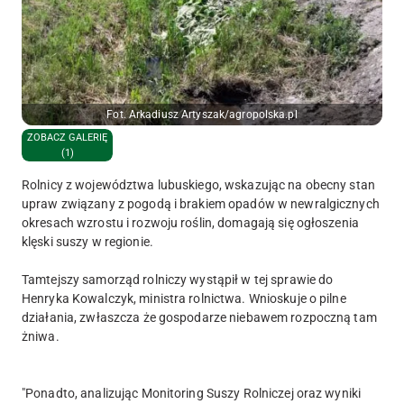
Fot. Arkadiusz Artyszak/agropolska.pl
ZOBACZ GALERIĘ
(1)
Rolnicy z województwa lubuskiego, wskazując na obecny stan
upraw związany z pogodą i brakiem opadów w newralgicznych
okresach wzrostu i rozwoju roślin, domagają się ogłoszenia
klęski suszy w regionie.
Tamtejszy samorząd rolniczy wystąpił w tej sprawie do
Henryka Kowalczyk, ministra rolnictwa. Wnioskuje o pilne
działania, zwłaszcza że gospodarze niebawem rozpoczną tam
żniwa.
"Ponadto, analizując Monitoring Suszy Rolniczej oraz wyniki