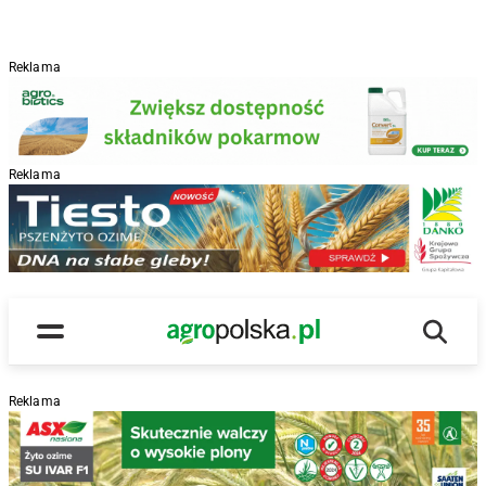
Reklama
Reklama
R
Wyszu
Main Logo
Menu
Reklama