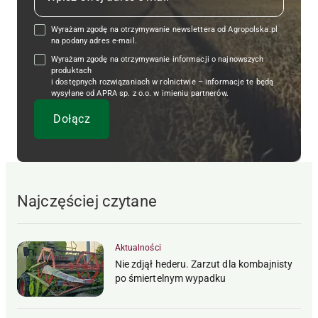
Wyrażam zgodę na otrzymywanie newslettera od Agropolska.pl
na podany adres e-mail.
Wyrażam zgodę na otrzymywanie informacji o najnowszych
produktach
i dostępnych rozwiązaniach w rolnictwie – informacje te będą
wysyłane od APRA sp. z o.o. w imieniu partnerów.
Najczęściej czytane
Aktualności
Nie zdjął hederu. Zarzut dla kombajnisty
po śmiertelnym wypadku