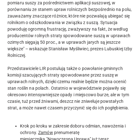
pomiaru suszy za pośrednictwem aplikacji suszowej, w
porównaniu ze stanem upraw rolniczych bezpośrednio na polu,
zauważamy znaczące różnice, które nie pozwalają ubiegać się
rolnikom o odszkodowania w związku z suszą. Sytuacja
powoduję ogromną frustrację, zważywszy na fakt, że według
producentów rolnych straty spowodowane suszą w uprawach
ozimych sięgają 50 proc., a w uprawach jarych są jeszcze
większe" – wskazuje Stanisław Myśliwiec, prezes Lubuskiej Izby
Rolniczej.
Przedstawiciele LIR postulują także o powołanie gminnych
komisji szacujących straty spowodowane przez suszę w
uprawach rolnych, dzięki czemu realnie będzie można ocenić
stan roślin na polach. Ostatnio w województwie pojawiły się
okresowo intensywniejsze opady i miejscowo burze, ale w tym
czasie, tuż przed żniwami, deszcz nie zniweluje powstałych
strat, a może nawet czasem przyczynić się do ich pogłębienia.
Krok po kroku w zakresie doboru odmian, nawożenia i
ochrony.
Zamów
prenumeratę
miesięcznika
"Nowoczesna Uprawa"
już teraz