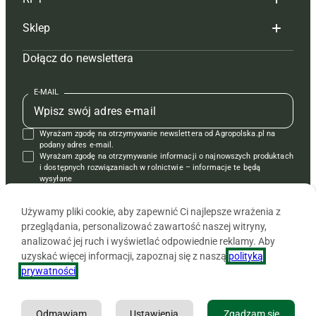
Reklama
Hoduj z głową bydło
Sklep
Tagi
Hoduj z głową świnie
Redakcja
Dołącz do newslettera
Mapa serwisu
Prenumerata
Prenumerata
Czasopisma i prenumerata
Kontakt
Redakcja
Reklama
Książki
E-MAIL
Regulamin
Kontakt
Kontakt
Regulamin
Wyrażam zgodę na otrzymywanie newslettera od Agropolska.pl na
Polityka prywatności
Reklama
Krzyżówki
podany adres e-mail.
Wyrażam zgodę na otrzymywanie informacji o najnowszych produktach
i dostępnych rozwiązaniach w rolnictwie – informacje te będą
wysyłane
od APRA sp. z o.o. w imieniu partnerów.
Używamy pliki cookie, aby zapewnić Ci najlepsze wrażenia z
przeglądania, personalizować zawartość naszej witryny,
analizować jej ruch i wyświetlać odpowiednie reklamy. Aby
uzyskać więcej informacji, zapoznaj się z naszą
polityką
prywatności
.
Odmawiam
Ustawienia
Zgadzam się