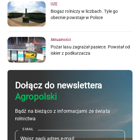
OZE
Biogaz rolniczy w liczbach. Tyle go
obecnie powstaje w Polsce
Aktualności
Pożar lasu zagrażał pasiece. Powstał od
iskier z podkurzacza
Dołącz do newslettera
Agropolski
Bądź na bieżąco z informacjami ze świata
rolnictwa
E-MAIL