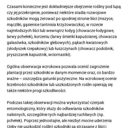
Czasami konieczne jest dokładniejsze obejrzenie rośliny pod lupą
czy jej przekrojenie, ponieważ niektóre stadia rozwojowe
szkodników mogą żerować po spodniej stronie liści (mszyce,
mączliki, gąsienice tantnisia krzyżowiaczka), w rozecie
najmłodszych liści lub wewnątrz łodyg (chowacze łodygowe,
larwy pchełek), korzeniu (larwy śmietki kapuścianej, chowacza
galasówka, szkodników glebowych), pąkach kwiatowych
(słodyszek rzepakowy) lub łuszczynach (chowacz podobnik,
pryszczarek kapustnik, wciornastki).
Ogólna obserwacja wzrokowa pozwala ocenić zagrożenie
plantacji przez szkodniki w danym momencie oraz, co bardzo
ważne – oszczędza gatunki pożyteczne. Na wzrokowej ocenie
liczebności szkodników lub uszkodzonych roślin opierają się
także niektóre progi szkodliwości.
Podczas takiej obserwacji można wykorzystać czerpak
entomologiczny, który służy do odławiania szkodników
nalistnych, szczególnie tych najbardziej ruchliwych (np.
pchełek). Poprzez jednostajne, ale niezbyt mocne uderzenia
(żeby nie uszkodzić roślin) szkodniki są strząsane z liści i