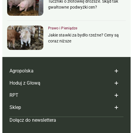
Tuczniki o złotówkę droższe. Skąd tak
gwałtowne podwyżki cen?
Prawo i Pieniądze
Jakie stawki za bydło rzeźne? Ceny są
coraz niższe
Agropolska
Hoduj z Głową
Redakcja
RPT
Reklama
Hoduj z głową bydło
Sklep
Tagi
Hoduj z głową świnie
Redakcja
Dołącz do newslettera
Mapa serwisu
Prenumerata
Prenumerata
Czasopisma i prenumerata
Kontakt
Redakcja