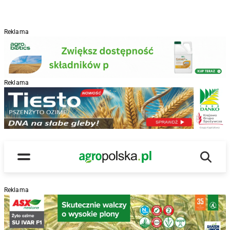
Reklama
Reklama
R
Wyszu
Main Logo
Menu
Reklama