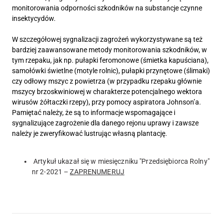
monitorowania odporności szkodników na substancje czynne
insektycydów.
W szczegółowej sygnalizacji zagrożeń wykorzystywane są też
bardziej zaawansowane metody monitorowania szkodników, w
tym rzepaku, jak np. pułapki feromonowe (śmietka kapuściana),
samołówki świetlne (motyle rolnic), pułapki przynętowe (ślimaki)
czy odłowy mszyc z powietrza (w przypadku rzepaku głównie
mszycy brzoskwiniowej w charakterze potencjalnego wektora
wirusów żółtaczki rzepy), przy pomocy aspiratora Johnson’a.
Pamiętać należy, że są to informacje wspomagające i
sygnalizujące zagrożenie dla danego rejonu uprawy i zawsze
należy je zweryfikować lustrując własną plantację.
Artykuł ukazał się w miesięczniku "Przedsiębiorca Rolny"
nr 2-2021 –
ZAPRENUMERUJ