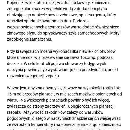
Pojemniki w kształcie miski, wiadra lub kuwety, koniecznie
żółtego koloru należy wypełnić wodą z dodatkiem płynu
obniżającego napięcie powierzchniowe, np. detergentu, który
umożliwi opadanie owadom na dno. Podczas
wczesnowiosennych przymrozków warto dodać również nieco
zimowego płynu do spryskiwaczy szyb samochodowych, który
zapobiegnie zamarzaniu.
Przy krawędziach można wykonać kilka niewielkich otworów,
które uniemożliwią przelewanie się zawartości np. podczas
deszczu. W celu kontroli pojawu chowaczy łodygowych
naczynia powinny być wystawione już na przedwiośniu, przed
ruszeniem wegetacji rzepaku.
Ważne jest, aby znajdowały się zawsze na wysokości roślin i ok.
15 m od brzegów plantacji, w miejscach możliwie osłoniętych od
wiatru. Na większych plantacjach powinno być ich więcej,
zwłaszcza od strony zadrzewień i ubiegłorocznych plantacji
rzepaku. Aktywność szkodników zależy od warunków
pogodowych, dlatego w naczyniach znajdzie się ich więcej wraz
ze wzrostem temperatury i nasłonecznienia – stąd konieczność