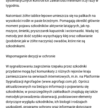
systematycznych kontroli ich zawartości minimum trzy razy w
tygodniu.
Natomiast żółte tablice lepowe umieszcza się na palikach na
wysokości roślin w pasie brzeżnym. Pomagają określić głównie
moment pojawu szkodników aktywnie latających, jak np.
mszyce, śmietki, pryszczarek kapustnik i wciornastki. Wadą tej
metody jest dość szybko wysychający klej oraz odławianie
(podobnie jak w żółte naczynia) owadów, które nie są
szkodnikami.
Wspomaganie decyzji w ochronie
W sygnalizowaniu zagrożenia rzepaku przez szkodniki
przydatne mogą być komunikaty z różnych rejonów kraju
zamieszczane na serwisach internetowych, m.in. na Platformie
Sygnalizacji Agrofagów (www.agrofagi.com.pl). Oprócz
aktualizowanych na bieżąco informacji o pojawianiu się
szkodników, w poszczególnych zakładkach znajdują się także
metodyki prowadzenia obserwacji, podstawowe elementy
dotyczące wyglądu szkodników, ich biologii i rodzajach
uszkodzeń, programy ochrony oraz informacje dotyczące