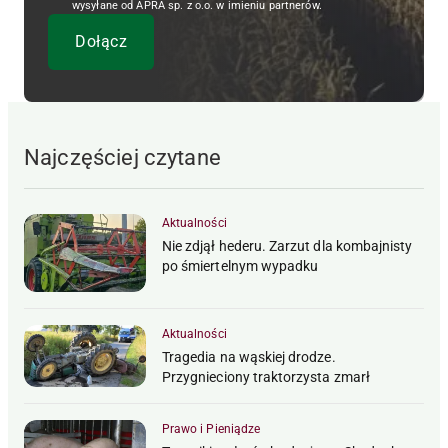
wysyłane od APRA sp. z o.o. w imieniu partnerów.
Najczęściej czytane
Aktualności
Nie zdjął hederu. Zarzut dla kombajnisty
po śmiertelnym wypadku
Aktualności
Tragedia na wąskiej drodze.
Przygnieciony traktorzysta zmarł
Prawo i Pieniądze