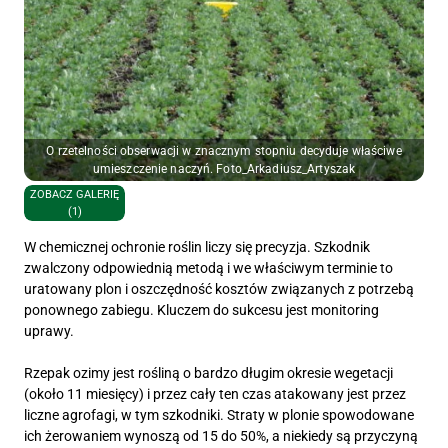
O rzetelności obserwacji w znacznym stopniu decyduje właściwe
umieszczenie naczyń. Foto_Arkadiusz_Artyszak
ZOBACZ GALERIĘ
(1)
W chemicznej ochronie roślin liczy się precyzja. Szkodnik
zwalczony odpowiednią metodą i we właściwym terminie to
uratowany plon i oszczędność kosztów związanych z potrzebą
ponownego zabiegu. Kluczem do sukcesu jest monitoring
uprawy.
Rzepak ozimy jest rośliną o bardzo długim okresie wegetacji
(około 11 miesięcy) i przez cały ten czas atakowany jest przez
liczne agrofagi, w tym szkodniki. Straty w plonie spowodowane
ich żerowaniem wynoszą od 15 do 50%, a niekiedy są przyczyną