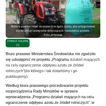
Rolnicy powinni mieć dostatecznie dużo czasu, aby przygotować
się do zmian przepisów dotyczących nawożenia azotem.
Foto_Artyszak
ZOBACZ GALERIĘ
(1)
Biuro prasowe Ministerstwa Środowiska nie zgodziło
się udostępnić mi projektu „Programu
działań mających
na celu ograniczenie odpływu azotu ze źródeł
rolniczych”(do którego i tak dotarliśmy i go
publikujemy).
Według biura prasowego procedowanie projektu
rozporządzenia Rady Ministrów w sprawie
wprowadzenia „Programu działań mających na celu
ograniczenie odpływu azotu ze źródeł rolniczych”, w