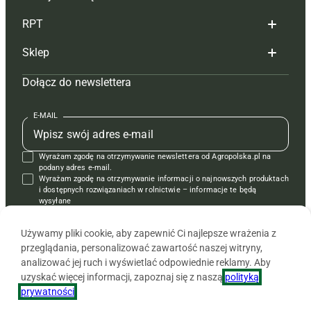
Redakcja
RPT
Reklama
Hoduj z głową bydło
Sklep
Tagi
Hoduj z głową świnie
Redakcja
Dołącz do newslettera
Mapa serwisu
Prenumerata
Prenumerata
Czasopisma i prenumerata
Kontakt
Redakcja
Reklama
Książki
E-MAIL
Regulamin
Kontakt
Kontakt
Regulamin
Wyrażam zgodę na otrzymywanie newslettera od Agropolska.pl na
Polityka prywatności
Reklama
Krzyżówki
podany adres e-mail.
Wyrażam zgodę na otrzymywanie informacji o najnowszych produktach
i dostępnych rozwiązaniach w rolnictwie – informacje te będą
wysyłane
od APRA sp. z o.o. w imieniu partnerów.
Używamy pliki cookie, aby zapewnić Ci najlepsze wrażenia z
przeglądania, personalizować zawartość naszej witryny,
analizować jej ruch i wyświetlać odpowiednie reklamy. Aby
uzyskać więcej informacji, zapoznaj się z naszą
polityką
prywatności
.