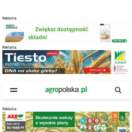
Reklama
Reklama
R
Wyszu
Main Logo
Menu
Reklama