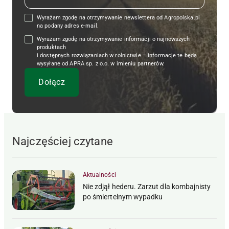
Wyrażam zgodę na otrzymywanie newslettera od Agropolska.pl
na podany adres e-mail.
Wyrażam zgodę na otrzymywanie informacji o najnowszych
produktach
i dostępnych rozwiązaniach w rolnictwie – informacje te będą
wysyłane od APRA sp. z o.o. w imieniu partnerów.
Najczęściej czytane
Aktualności
Nie zdjął hederu. Zarzut dla kombajnisty
po śmiertelnym wypadku