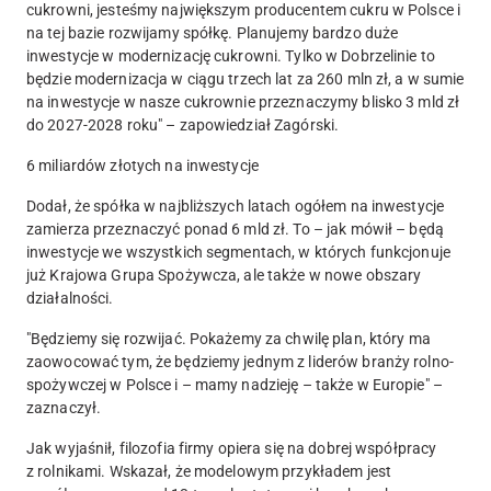
cukrowni, jesteśmy największym producentem cukru w Polsce i
na tej bazie rozwijamy spółkę. Planujemy bardzo duże
inwestycje w modernizację cukrowni. Tylko w Dobrzelinie to
będzie modernizacja w ciągu trzech lat za 260 mln zł, a w sumie
na inwestycje w nasze cukrownie przeznaczymy blisko 3 mld zł
do 2027-2028 roku" – zapowiedział Zagórski.
6 miliardów złotych na inwestycje
Dodał, że spółka w najbliższych latach ogółem na inwestycje
zamierza przeznaczyć ponad 6 mld zł. To – jak mówił – będą
inwestycje we wszystkich segmentach, w których funkcjonuje
już Krajowa Grupa Spożywcza, ale także w nowe obszary
działalności.
"Będziemy się rozwijać. Pokażemy za chwilę plan, który ma
zaowocować tym, że będziemy jednym z liderów branży rolno-
spożywczej w Polsce i – mamy nadzieję – także w Europie" –
zaznaczył.
Jak wyjaśnił, filozofia firmy opiera się na dobrej współpracy
z rolnikami. Wskazał, że modelowym przykładem jest