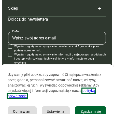
Sklep
Tagi
Hoduj z głową świnie
Redakcja
Dołącz do newslettera
Mapa serwisu
Prenumerata
Prenumerata
Czasopisma i prenumerata
Kontakt
Redakcja
Reklama
Książki
E-MAIL
Regulamin
Kontakt
Kontakt
Regulamin
Wyrażam zgodę na otrzymywanie newslettera od Agropolska.pl na
Polityka prywatności
Reklama
Krzyżówki
podany adres e-mail.
Wyrażam zgodę na otrzymywanie informacji o najnowszych produktach
i dostępnych rozwiązaniach w rolnictwie – informacje te będą
wysyłane
od APRA sp. z o.o. w imieniu partnerów.
Używamy pliki cookie, aby zapewnić Ci najlepsze wrażenia z
przeglądania, personalizować zawartość naszej witryny,
analizować jej ruch i wyświetlać odpowiednie reklamy. Aby
uzyskać więcej informacji, zapoznaj się z naszą
polityką
prywatności
.
Odmawiam
Ustawienia
Zgadzam się
Copyright © 2026 Agencja Promocji Rolnictwa i Agrobiznesu APRA