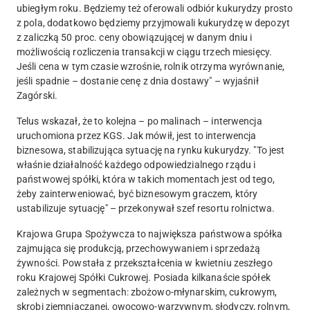
ubiegłym roku. Będziemy też oferowali odbiór kukurydzy prosto
z pola, dodatkowo będziemy przyjmowali kukurydzę w depozyt
z zaliczką 50 proc. ceny obowiązującej w danym dniu i
możliwością rozliczenia transakcji w ciągu trzech miesięcy.
Jeśli cena w tym czasie wzrośnie, rolnik otrzyma wyrównanie,
jeśli spadnie – dostanie cenę z dnia dostawy" – wyjaśnił
Zagórski.
Telus wskazał, że to kolejna – po malinach – interwencja
uruchomiona przez KGS. Jak mówił, jest to interwencja
biznesowa, stabilizująca sytuację na rynku kukurydzy. "To jest
właśnie działalność każdego odpowiedzialnego rządu i
państwowej spółki, która w takich momentach jest od tego,
żeby zainterweniować, być biznesowym graczem, który
ustabilizuje sytuację" – przekonywał szef resortu rolnictwa.
Krajowa Grupa Spożywcza to największa państwowa spółka
zajmująca się produkcją, przechowywaniem i sprzedażą
żywności. Powstała z przekształcenia w kwietniu zeszłego
roku Krajowej Spółki Cukrowej. Posiada kilkanaście spółek
zależnych w segmentach: zbożowo-młynarskim, cukrowym,
skrobi ziemniaczanej, owocowo-warzywnym, słodyczy, rolnym,