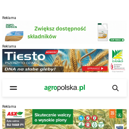
Reklama
Reklama
R
Wyszu
Main Logo
Menu
Reklama