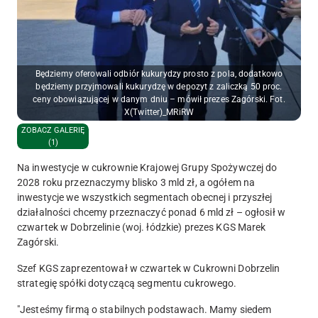
Będziemy oferowali odbiór kukurydzy prosto z pola, dodatkowo
będziemy przyjmowali kukurydzę w depozyt z zaliczką 50 proc.
ceny obowiązującej w danym dniu – mówił prezes Zagórski. Fot.
X(Twitter)_MRiRW
ZOBACZ GALERIĘ
(1)
Na inwestycje w cukrownie Krajowej Grupy Spożywczej do
2028 roku przeznaczymy blisko 3 mld zł, a ogółem na
inwestycje we wszystkich segmentach obecnej i przyszłej
działalności chcemy przeznaczyć ponad 6 mld zł – ogłosił w
czwartek w Dobrzelinie (woj. łódzkie) prezes KGS Marek
Zagórski.
Szef KGS zaprezentował w czwartek w Cukrowni Dobrzelin
strategię spółki dotyczącą segmentu cukrowego.
"Jesteśmy firmą o stabilnych podstawach. Mamy siedem