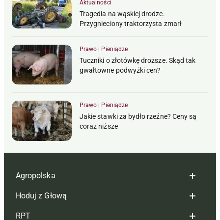
Aktualności
Tragedia na wąskiej drodze.
Przygnieciony traktorzysta zmarł
Prawo i Pieniądze
Tuczniki o złotówkę droższe. Skąd tak
gwałtowne podwyżki cen?
Prawo i Pieniądze
Jakie stawki za bydło rzeźne? Ceny są
coraz niższe
Agropolska
Hoduj z Głową
Redakcja
RPT
Reklama
Hoduj z głową bydło