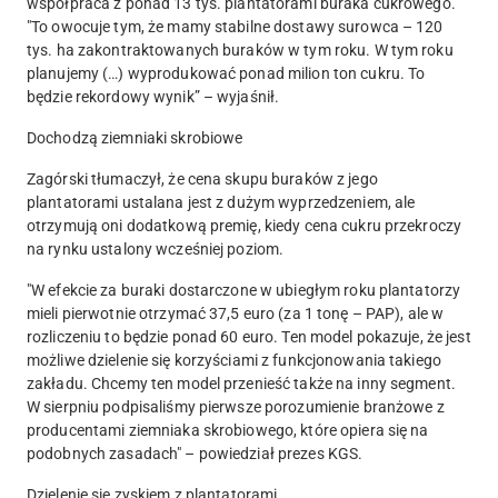
współpraca z ponad 13 tys. plantatorami buraka cukrowego.
"To owocuje tym, że mamy stabilne dostawy surowca – 120
tys. ha zakontraktowanych buraków w tym roku. W tym roku
planujemy (…) wyprodukować ponad milion ton cukru. To
będzie rekordowy wynik” – wyjaśnił.
Dochodzą ziemniaki skrobiowe
Zagórski tłumaczył, że cena skupu buraków z jego
plantatorami ustalana jest z dużym wyprzedzeniem, ale
otrzymują oni dodatkową premię, kiedy cena cukru przekroczy
na rynku ustalony wcześniej poziom.
"W efekcie za buraki dostarczone w ubiegłym roku plantatorzy
mieli pierwotnie otrzymać 37,5 euro (za 1 tonę – PAP), ale w
rozliczeniu to będzie ponad 60 euro. Ten model pokazuje, że jest
możliwe dzielenie się korzyściami z funkcjonowania takiego
zakładu. Chcemy ten model przenieść także na inny segment.
W sierpniu podpisaliśmy pierwsze porozumienie branżowe z
producentami ziemniaka skrobiowego, które opiera się na
podobnych zasadach" – powiedział prezes KGS.
Dzielenie się zyskiem z plantatorami