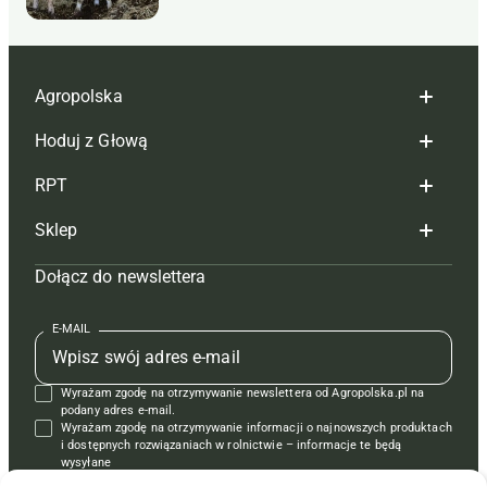
Agropolska
Hoduj z Głową
Redakcja
RPT
Reklama
Hoduj z głową bydło
Sklep
Tagi
Hoduj z głową świnie
Redakcja
Dołącz do newslettera
Mapa serwisu
Prenumerata
Prenumerata
Czasopisma i prenumerata
Kontakt
Redakcja
Reklama
Książki
E-MAIL
Regulamin
Kontakt
Kontakt
Regulamin
Wyrażam zgodę na otrzymywanie newslettera od Agropolska.pl na
Polityka prywatności
Reklama
Krzyżówki
podany adres e-mail.
Wyrażam zgodę na otrzymywanie informacji o najnowszych produktach
i dostępnych rozwiązaniach w rolnictwie – informacje te będą
wysyłane
od APRA sp. z o.o. w imieniu partnerów.