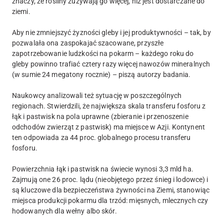
znaczy, że rośliny zużywają go więcej, niż jest dostarczane do
ziemi.
Aby nie zmniejszyć żyzności gleby i jej produktywności – tak, by
pozwalała ona zaspokajać szacowane, przyszłe
zapotrzebowanie ludzkości na pokarm – każdego roku do
gleby powinno trafiać cztery razy więcej nawozów mineralnych
(w sumie 24 megatony rocznie) – piszą autorzy badania.
Naukowcy analizowali też sytuację w poszczególnych
regionach. Stwierdzili, że największa skala transferu fosforu z
łąk i pastwisk na pola uprawne (zbieranie i przenoszenie
odchodów zwierząt z pastwisk) ma miejsce w Azji. Kontynent
ten odpowiada za 44 proc. globalnego procesu transferu
fosforu.
Powierzchnia łąk i pastwisk na świecie wynosi 3,3 mld ha.
Zajmują one 26 proc. lądu (nieobjętego przez śnieg i lodowce) i
są kluczowe dla bezpieczeństwa żywności na Ziemi, stanowiąc
miejsca produkcji pokarmu dla trzód: mięsnych, mlecznych czy
hodowanych dla wełny albo skór.