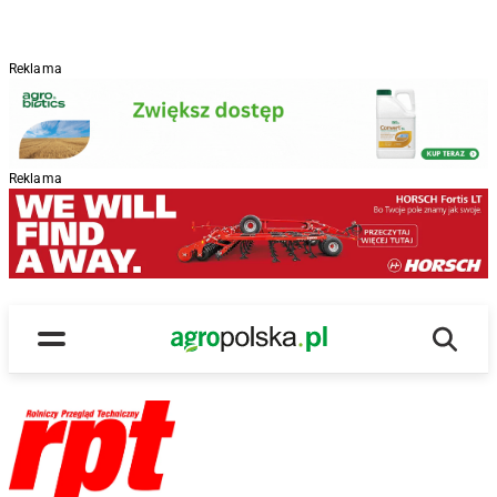
Reklama
Reklama
Wyszu
Main Logo
Menu