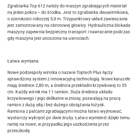
Zgrabiarka Top 612 należy do maszyn zgrabiających materiał
na jeden pokos – do środka. Jest to zgrabiarka dwuwirnikowa,
o szerokości roboczej 5,9 m. Trzypunktowy układ zawieszania
jest zamontowany na obrotowej głowicy. Hydrauliczna blokada
maszyny zapewnia bezpieczny transport i nawracanie podczas
gdy maszyna jest unoszona na uwrociach.
Łatwa wymiana
Nowe podzespoły wirnika o nazwie Toptech Plus łączy
sprawdzony system z innowacyjną technologią. Nowe karuzele
mają średnice 2,80 m, a średnica przekładni krzywkowej to 35
cm. Każdy wirnik ma 11 ramion. Duża średnica układu
krzywkowego i jego delikatne wzniosy, pozwalają na pracę
ramion z dużą siłą i bez dużego obciążania łożysk.
Ramiona z palcami zgrabiającymi można łatwo wyjmować,
wystarczy wykręcić po dwie śruby. Łatwo wymienić dzięki temu
ramię na nowe, w przypadku jego uszkodzenia przez
przeszkodę.