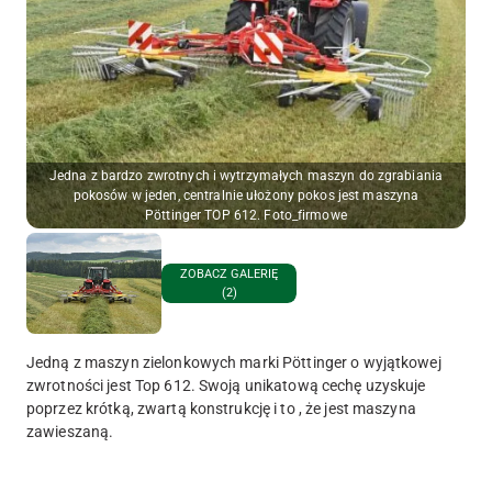
Jedna z bardzo zwrotnych i wytrzymałych maszyn do zgrabiania
pokosów w jeden, centralnie ułożony pokos jest maszyna
Pöttinger TOP 612. Foto_firmowe
ZOBACZ GALERIĘ
(2)
Jedną z maszyn zielonkowych marki Pöttinger o wyjątkowej
zwrotności jest Top 612. Swoją unikatową cechę uzyskuje
poprzez krótką, zwartą konstrukcję i to , że jest maszyna
zawieszaną.