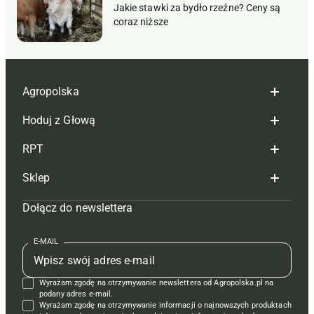
Jakie stawki za bydło rzeźne? Ceny są
coraz niższe
Agropolska
Hoduj z Głową
Redakcja
RPT
Reklama
Hoduj z głową bydło
Sklep
Tagi
Hoduj z głową świnie
Redakcja
Dołącz do newslettera
Mapa serwisu
Prenumerata
Prenumerata
Czasopisma i prenumerata
Kontakt
Redakcja
Reklama
Książki
E-MAIL
Regulamin
Kontakt
Kontakt
Regulamin
Wyrażam zgodę na otrzymywanie newslettera od Agropolska.pl na
Polityka prywatności
Reklama
Krzyżówki
podany adres e-mail.
Wyrażam zgodę na otrzymywanie informacji o najnowszych produktach