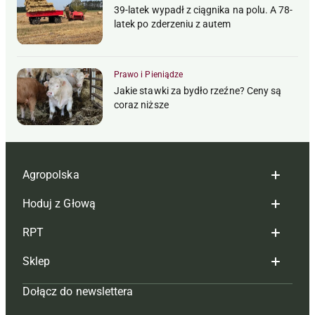
39-latek wypadł z ciągnika na polu. A 78-
latek po zderzeniu z autem
Prawo i Pieniądze
Jakie stawki za bydło rzeźne? Ceny są
coraz niższe
Agropolska
Hoduj z Głową
Redakcja
RPT
Reklama
Hoduj z głową bydło
Sklep
Tagi
Hoduj z głową świnie
Redakcja
Dołącz do newslettera
Mapa serwisu
Prenumerata
Prenumerata
Czasopisma i prenumerata