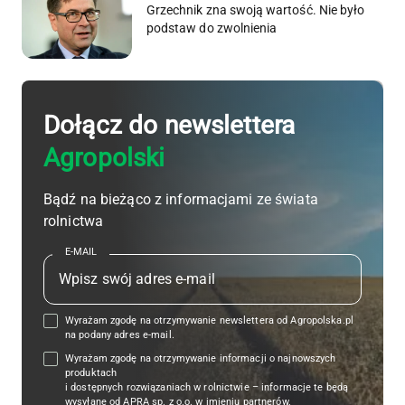
Grzechnik zna swoją wartość. Nie było
podstaw do zwolnienia
Dołącz do newslettera
Agropolski
Bądź na bieżąco z informacjami ze świata
rolnictwa
E-MAIL
Wyrażam zgodę na otrzymywanie newslettera od Agropolska.pl
na podany adres e-mail.
Wyrażam zgodę na otrzymywanie informacji o najnowszych
produktach
i dostępnych rozwiązaniach w rolnictwie – informacje te będą
wysyłane od APRA sp. z o.o. w imieniu partnerów.