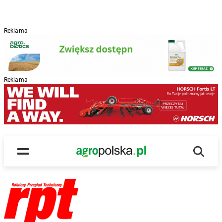
Reklama
Reklama
Wyszu
Main Logo
Menu