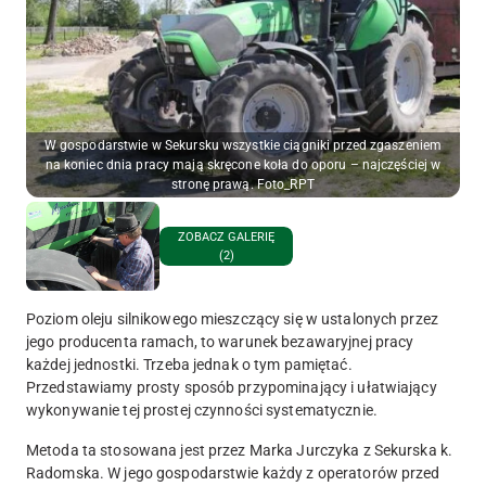
W gospodarstwie w Sekursku wszystkie ciągniki przed zgaszeniem
na koniec dnia pracy mają skręcone koła do oporu – najczęściej w
stronę prawą. Foto_RPT
ZOBACZ GALERIĘ
(2)
Poziom oleju silnikowego mieszczący się w ustalonych przez
jego producenta ramach, to warunek bezawaryjnej pracy
każdej jednostki. Trzeba jednak o tym pamiętać.
Przedstawiamy prosty sposób przypominający i ułatwiający
wykonywanie tej prostej czynności systematycznie.
Metoda ta stosowana jest przez Marka Jurczyka z Sekurska k.
Radomska. W jego gospodarstwie każdy z operatorów przed