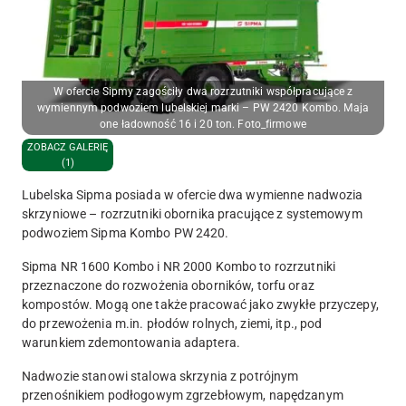
W ofercie Sipmy zagościły dwa rozrzutniki współpracujące z
wymiennym podwoziem lubelskiej marki – PW 2420 Kombo. Maja
one ładowność 16 i 20 ton. Foto_firmowe
ZOBACZ GALERIĘ
(1)
Lubelska Sipma posiada w ofercie dwa wymienne nadwozia
skrzyniowe – rozrzutniki obornika pracujące z systemowym
podwoziem Sipma Kombo PW 2420.
Sipma NR 1600 Kombo i NR 2000 Kombo to rozrzutniki
przeznaczone do rozwożenia oborników, torfu oraz
kompostów. Mogą one także pracować jako zwykłe przyczepy,
do przewożenia m.in. płodów rolnych, ziemi, itp., pod
warunkiem zdemontowania adaptera.
Nadwozie stanowi stalowa skrzynia z potrójnym
przenośnikiem podłogowym zgrzebłowym, napędzanym