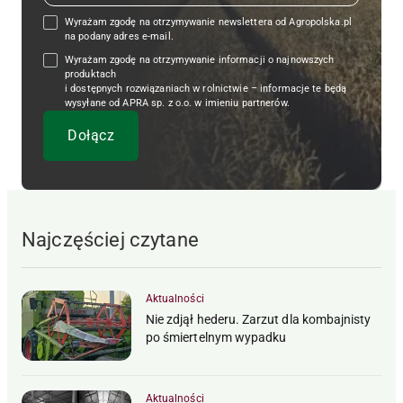
Wyrażam zgodę na otrzymywanie newslettera od Agropolska.pl
na podany adres e-mail.
Wyrażam zgodę na otrzymywanie informacji o najnowszych
produktach
i dostępnych rozwiązaniach w rolnictwie – informacje te będą
wysyłane od APRA sp. z o.o. w imieniu partnerów.
Najczęściej czytane
Aktualności
Nie zdjął hederu. Zarzut dla kombajnisty
po śmiertelnym wypadku
Aktualności