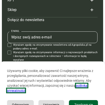
RPT
Reklama
Hoduj z głową bydło
Sklep
Tagi
Hoduj z głową świnie
Redakcja
Dołącz do newslettera
Mapa serwisu
Prenumerata
Prenumerata
Czasopisma i prenumerata
Kontakt
Redakcja
Reklama
Książki
E-MAIL
Regulamin
Kontakt
Kontakt
Regulamin
Wyrażam zgodę na otrzymywanie newslettera od Agropolska.pl na
Polityka prywatności
Reklama
Krzyżówki
podany adres e-mail.
Wyrażam zgodę na otrzymywanie informacji o najnowszych produktach
i dostępnych rozwiązaniach w rolnictwie – informacje te będą
wysyłane
od APRA sp. z o.o. w imieniu partnerów.
Używamy pliki cookie, aby zapewnić Ci najlepsze wrażenia z
przeglądania, personalizować zawartość naszej witryny,
analizować jej ruch i wyświetlać odpowiednie reklamy. Aby
uzyskać więcej informacji, zapoznaj się z naszą
polityką
prywatności
.
Odmawiam
Ustawienia
Zgadzam się