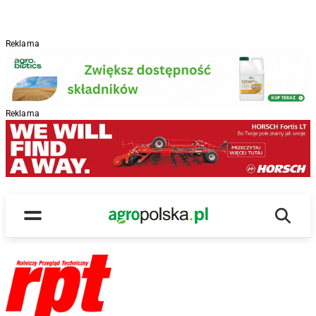
Reklama
Reklama
Wyszu
Main Logo
Menu