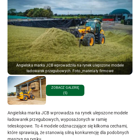
Angielska marka JCB wprowadziła na rynek ulepszone modele
ładowarek przegubowych. Foto_materiały firmowe
ZOBACZ GALERIĘ
(5)
Angielska marka JCB wprowadza na rynek ulepszone modele
ładowarek przegubowych, wyposażonych w ramię
teleskopowe. To 4 modele odznaczające się kilkoma cechami,
które sprawiają, że stanowią silną konkurencję dla podobnych
maszyn na rynku.