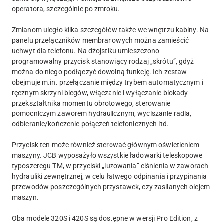
operatora, szczególnie po zmroku.
Zmianom uległo kilka szczegółów także we wnętrzu kabiny. Na
panelu przełączników membranowych można zamieścić
uchwyt dla telefonu. Na dżojstiku umieszczono
programowalny przycisk stanowiący rodzaj „skrótu”, gdyż
można do niego podłączyć dowolną funkcję. Ich zestaw
obejmuje m.in. przełączanie między trybem automatycznym i
ręcznym skrzyni biegów, włączanie i wyłączanie blokady
przekształtnika momentu obrotowego, sterowanie
pomocniczym zaworem hydraulicznym, wyciszanie radia,
odbieranie/kończenie połączeń telefonicznych itd.
Przycisk ten może również sterować głównym oświetleniem
maszyny. JCB wyposażyło wszystkie ładowarki teleskopowe
typoszeregu TM, w przyciski „luzowania” ciśnienia w zaworach
hydrauliki zewnętrznej, w celu łatwego odpinania i przypinania
przewodów poszczególnych przystawek, czy zasilanych olejem
maszyn.
Oba modele 320S i 420S są dostępne w wersji Pro Edition, z