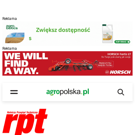
Reklama
Reklama
Wyszu
Main Logo
Menu