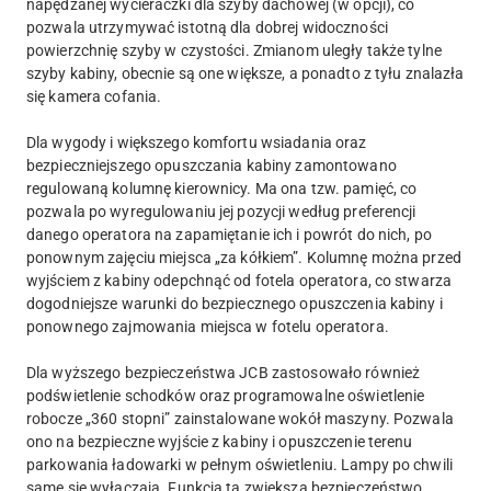
napędzanej wycieraczki dla szyby dachowej (w opcji), co
pozwala utrzymywać istotną dla dobrej widoczności
powierzchnię szyby w czystości. Zmianom uległy także tylne
szyby kabiny, obecnie są one większe, a ponadto z tyłu znalazła
się kamera cofania.
Dla wygody i większego komfortu wsiadania oraz
bezpieczniejszego opuszczania kabiny zamontowano
regulowaną kolumnę kierownicy. Ma ona tzw. pamięć, co
pozwala po wyregulowaniu jej pozycji według preferencji
danego operatora na zapamiętanie ich i powrót do nich, po
ponownym zajęciu miejsca „za kółkiem”. Kolumnę można przed
wyjściem z kabiny odepchnąć od fotela operatora, co stwarza
dogodniejsze warunki do bezpiecznego opuszczenia kabiny i
ponownego zajmowania miejsca w fotelu operatora.
Dla wyższego bezpieczeństwa JCB zastosowało również
podświetlenie schodków oraz programowalne oświetlenie
robocze „360 stopni” zainstalowane wokół maszyny. Pozwala
ono na bezpieczne wyjście z kabiny i opuszczenie terenu
parkowania ładowarki w pełnym oświetleniu. Lampy po chwili
same się wyłączają. Funkcja ta zwiększa bezpieczeństwo