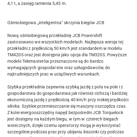
4,1 t, a zasięg ramienia 5,45 m.
Ośmiobiegowa „inteligentna” skrzynia biegów JCB
Nową ośmiobiegową przekładnię JCB Powershift
zastosowano we wszystkich modelach. Najlepsza wersja tej
przekładni z prędkością 50 km/h jest standardem w modelu
TM420S oraz jest dostępna jako opcja dla TM320S. Powyższe
modele Telemasterów przeznaczone są do bardzo
wymagających gospodarstw oraz usługodawców, do
najtrudniejszych prac w uciążliwych warunkach.
Szybka przekładnia zapewnia szybką jazdę z pola na pole i z
gospodarstwa do gospodarstwa jak również cichszą i bardziej
ekonomiczną jazdę z prędkością 40 km/h przy niskiej prędkości
silnika. Szybkie przemieszczanie się maszyny oszczędza czas.
Z kolei energooszczędny napęd bezpośredni JCB Torquelock
jest dostępny na każdym biegu, w tym w czterech biegach
wstecznych, dzięki czemu operatorzy mogą je wykorzystać
szczególnie podczas prac przy ubijaniu kiszonki czy podczas