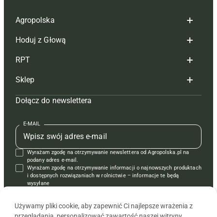
Agropolska
Hoduj z Głową
Redakcja
RPT
Reklama
Hoduj z głową bydło
Sklep
Tagi
Hoduj z głową świnie
Redakcja
Dołącz do newslettera
Mapa serwisu
Prenumerata
Prenumerata
Czasopisma i prenumerata
Kontakt
Redakcja
Reklama
Książki
E-MAIL
Regulamin
Kontakt
Kontakt
Regulamin
Wyrażam zgodę na otrzymywanie newslettera od Agropolska.pl na
Polityka prywatności
Reklama
Krzyżówki
podany adres e-mail.
Wyrażam zgodę na otrzymywanie informacji o najnowszych produktach
i dostępnych rozwiązaniach w rolnictwie – informacje te będą
wysyłane
od APRA sp. z o.o. w imieniu partnerów.
Używamy pliki cookie, aby zapewnić Ci najlepsze wrażenia z
przeglądania, personalizować zawartość naszej witryny,