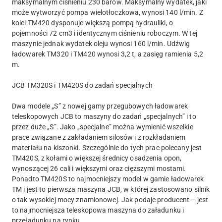
maksymalnym ciśnieniu 230 barów. Maksymalny wydatek, jaki
może wytworzyć pompa wielotłoczkowa, wynosi 140 l/min. Z
kolei TM420 dysponuje większą pompą hydrauliki, o
pojemności 72 cm3 i identycznym ciśnieniu roboczym. W tej
maszynie jednak wydatek oleju wynosi 160 l/min. Udźwig
ładowarek TM320 i TM420 wynosi 3,2 t, a zasięg ramienia 5,2
m.
JCB TM320S i TM420S do zadań specjalnych
Dwa modele „S” z nowej gamy przegubowych ładowarek
teleskopowych JCB to maszyny do zadań „specjalnych” i to
przez duże „S”. Jako „specjalne” można wymienić wszelkie
prace związane z zakładaniem silosów i z rozkładaniem
materiału na kiszonki. Szczególnie do tych prac polecany jest
TM420S, z kołami o większej średnicy osadzenia opon,
wynoszącej 26 cali i większymi oraz cięższymi mostami.
Ponadto TM420S to najmocniejszy model w gamie ładowarek
TM i jest to pierwsza maszyna JCB, w której zastosowano silnik
o tak wysokiej mocy znamionowej. Jak podaje producent – jest
to najmocniejsza teleskopowa maszyna do załadunku i
przeładunku na rynku.