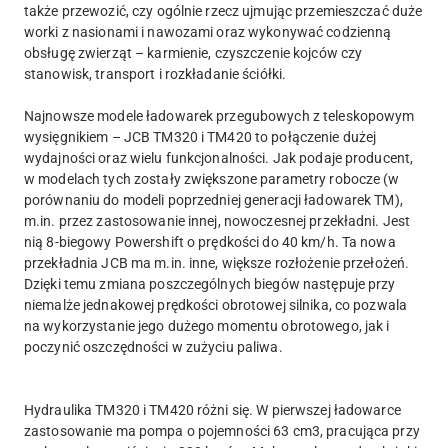
także przewozić, czy ogólnie rzecz ujmując przemieszczać duże
worki z nasionami i nawozami oraz wykonywać codzienną
obsługę zwierząt – karmienie, czyszczenie kojców czy
stanowisk, transport i rozkładanie ściółki.
Najnowsze modele ładowarek przegubowych z teleskopowym
wysięgnikiem – JCB TM320 i TM420 to połączenie dużej
wydajności oraz wielu funkcjonalności. Jak podaje producent,
w modelach tych zostały zwiększone parametry robocze (w
porównaniu do modeli poprzedniej generacji ładowarek TM),
m.in. przez zastosowanie innej, nowoczesnej przekładni. Jest
nią 8-biegowy Powershift o prędkości do 40 km/h. Ta nowa
przekładnia JCB ma m.in. inne, większe rozłożenie przełożeń.
Dzięki temu zmiana poszczególnych biegów następuje przy
niemalże jednakowej prędkości obrotowej silnika, co pozwala
na wykorzystanie jego dużego momentu obrotowego, jak i
poczynić oszczędności w zużyciu paliwa.
Hydraulika TM320 i TM420 różni się. W pierwszej ładowarce
zastosowanie ma pompa o pojemności 63 cm3, pracująca przy