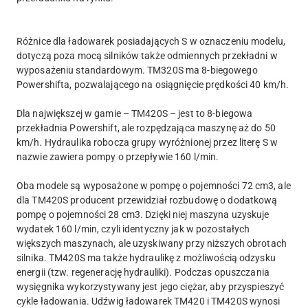
Różnice dla ładowarek posiadających S w oznaczeniu modelu,
dotyczą poza mocą silników także odmiennych przekładni w
wyposażeniu standardowym. TM320S ma 8-biegowego
Powershifta, pozwalającego na osiągnięcie prędkości 40 km/h.
Dla największej w gamie – TM420S – jest to 8-biegowa
przekładnia Powershift, ale rozpędzająca maszynę aż do 50
km/h. Hydraulika robocza grupy wyróżnionej przez literę S w
nazwie zawiera pompy o przepływie 160 l/min.
Oba modele są wyposażone w pompę o pojemności 72 cm3, ale
dla TM420S producent przewidział rozbudowę o dodatkową
pompę o pojemności 28 cm3. Dzięki niej maszyna uzyskuje
wydatek 160 l/min, czyli identyczny jak w pozostałych
większych maszynach, ale uzyskiwany przy niższych obrotach
silnika. TM420S ma także hydraulikę z możliwością odzysku
energii (tzw. regenerację hydrauliki). Podczas opuszczania
wysięgnika wykorzystywany jest jego ciężar, aby przyspieszyć
cykle ładowania. Udźwig ładowarek TM420 i TM420S wynosi