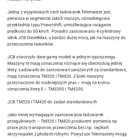
Jedną z wyjątkowych cech ładowarek Telemaster jest,
pierwsza w segmencie takich maszyn, ośmiobiegowa
przekładnia typu Powershift, umożliwiająca osiąganie
prędkości do 50 km/h. Ponadto zastosowano 4-cylindrowy
silnik JCB DieselMax, o bardzo dużej mocy, jak na maszyny do
przenoszenia ładunków.
JCB stworzyło dwie gamy modeli w jednym typoszeregu.
Maszyny te mają oznaczenia różniące się obecnością jednej
litery. Ładowarki do zastosowań uważanych za standardowe,
mają oznaczenia TM320 i TM420. Z kolei maszyny
przeznaczone do trudniejszych prac – mają na końcu
oznaczenia literę S – TM320S i TM420S.
JCB TM320 i TM420 do zadań standardowych
Jako mniej wymagające zastosowania ładowarek
przegubowych – TM320 i TM420 producent wymienia np.
prace przy transporcie, przewożeniu bel i np. ciężkich
skrzyniopalet z płodami rolnymi. Powyższe Telemastery mogą