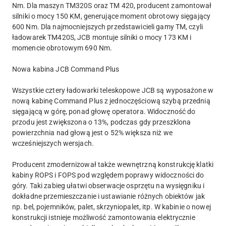
Nm. Dla maszyn TM320S oraz TM 420, producent zamontował
silniki o mocy 150 KM, generujące moment obrotowy sięgający
600 Nm. Dla najmocniejszych przedstawicieli gamy TM, czyli
ładowarek TM420S, JCB montuje silniki o mocy 173 KM i
momencie obrotowym 690 Nm.
Nowa kabina JCB Command Plus
Wszystkie cztery ładowarki teleskopowe JCB są wyposażone w
nową kabinę Command Plus z jednoczęściową szybą przednią
sięgającą w górę, ponad głowę operatora. Widoczność do
przodu jest zwiększona o 13%, podczas gdy przeszklona
powierzchnia nad głową jest o 52% większa niż we
wcześniejszych wersjach.
Producent zmodernizował także wewnętrzną konstrukcję klatki
kabiny ROPS i FOPS pod względem poprawy widoczności do
góry. Taki zabieg ułatwi obserwacje osprzętu na wysięgniku i
dokładne przemieszczanie i ustawianie różnych obiektów jak
np. bel, pojemników, palet, skrzyniopalet, itp. W kabinie o nowej
konstrukcji istnieje możliwość zamontowania elektrycznie