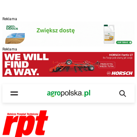
Reklama
Reklama
Wyszu
Main Logo
Menu