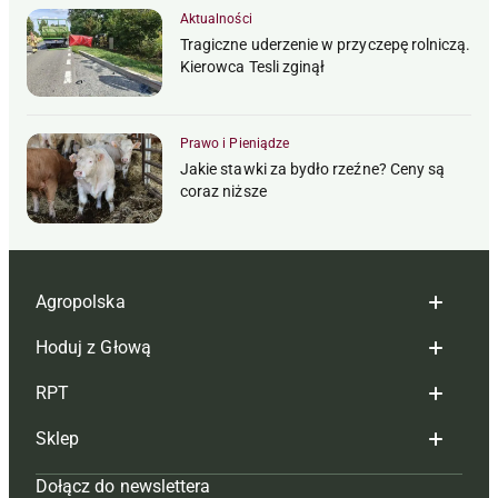
Aktualności
Tragiczne uderzenie w przyczepę rolniczą.
Kierowca Tesli zginął
Prawo i Pieniądze
Jakie stawki za bydło rzeźne? Ceny są
coraz niższe
Agropolska
Hoduj z Głową
Redakcja
RPT
Reklama
Hoduj z głową bydło
Sklep
Tagi
Hoduj z głową świnie
Redakcja
Dołącz do newslettera
Mapa serwisu
Prenumerata
Prenumerata
Czasopisma i prenumerata