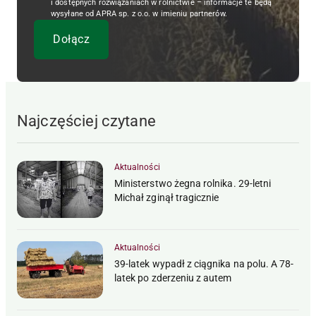
i dostępnych rozwiązaniach w rolnictwie – informacje te będą
wysyłane od APRA sp. z o.o. w imieniu partnerów.
Najczęściej czytane
Aktualności
Ministerstwo żegna rolnika. 29-letni
Michał zginął tragicznie
Aktualności
39-latek wypadł z ciągnika na polu. A 78-
latek po zderzeniu z autem