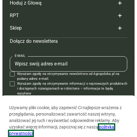
Hoduj z Głową
Redakcja
RPT
Reklama
Hoduj z głową bydło
Sklep
Tagi
Hoduj z głową świnie
Redakcja
Dołącz do newslettera
Mapa serwisu
Prenumerata
Prenumerata
Czasopisma i prenumerata
Kontakt
Redakcja
Reklama
Książki
E-MAIL
Regulamin
Kontakt
Kontakt
Regulamin
Wyrażam zgodę na otrzymywanie newslettera od Agropolska.pl na
Polityka prywatności
Reklama
Krzyżówki
podany adres e-mail.
Wyrażam zgodę na otrzymywanie informacji o najnowszych produktach
i dostępnych rozwiązaniach w rolnictwie – informacje te będą
wysyłane
od APRA sp. z o.o. w imieniu partnerów.
Używamy pliki cookie, aby zapewnić Ci najlepsze wrażenia z
przeglądania, personalizować zawartość naszej witryny,
analizować jej ruch i wyświetlać odpowiednie reklamy. Aby
uzyskać więcej informacji, zapoznaj się z naszą
polityką
prywatności
.