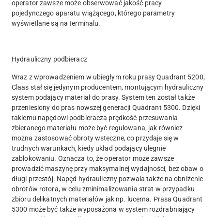
operator zawsze może obserwować jakość pracy
pojedynczego aparatu wiążącego, którego parametry
wyświetlane są na terminalu.
Hydrauliczny podbieracz
Wraz z wprowadzeniem w ubiegłym roku prasy Quadrant 5200,
Claas stał się jedynym producentem, montującym hydrauliczny
system podający materiał do prasy. System ten został także
przeniesiony do pras nowszej generacji Quadrant 5300. Dzięki
takiemu napędowi podbieracza prędkość przesuwania
zbieranego materiału może być regulowana, jak również
można zastosować obroty wsteczne, co przydaje się w
trudnych warunkach, kiedy układ podający ulegnie
zablokowaniu. Oznacza to, że operator może zawsze
prowadzić maszynę przy maksymalnej wydajności, bez obaw o
długi przestój. Napęd hydrauliczny pozwala także na obniżenie
obrotów rotora, w celu zminimalizowania strat w przypadku
zbioru delikatnych materiałów jak np. lucerna. Prasa Quadrant
5300 może być także wyposażona w system rozdrabniający