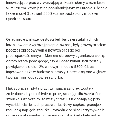
innowację do pras wytwarzających kostki słomy o rozmiarze
90 x 120 cm, który jest najpopularniejszym w Europie. Obecnie
także model Quadrant 3300 zostaje zastąpiony modelem
Quadrant 5300.
Osiągnięcie większej gęstości bel i bardziej stabilnych ich
kształtów oraz wyższej przepustowości, były głównym celem
podczas opracowywania nowych pras do bel
prostopadłościennych. Moment obrotowy zgarniacza słomy,
obroty rotora podającego, czy długość kanału beli, zostały
powiększone o ok. 12% w nowym modelu 5300. Claas
ingerował także w budowę supłaczy. Obecnie są one większe i
tworzą mniej odpadów ze sznurka.
Hak supłacza i płyta przytrzymująca sznurek, zostały
zmienione, aby umożliwić im pracę stosując dłuższe końce
sznurka. Oznacza to, że węzły teraz już nie cofają się przy
wysokich ciśnieniach prasowania. Nowy supłacz pracuje z
regulacją napięcia sznurka. Powoduje to silne utrzymywanie
go, przy maksymalnym ciśnieniu zacisku, kiedy bela jest już