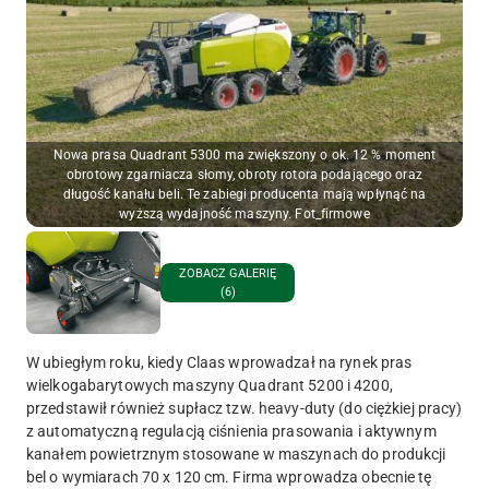
Nowa prasa Quadrant 5300 ma zwiększony o ok. 12 % moment
obrotowy zgarniacza słomy, obroty rotora podającego oraz
długość kanału beli. Te zabiegi producenta mają wpłynąć na
wyższą wydajność maszyny. Fot_firmowe
ZOBACZ GALERIĘ
(6)
W ubiegłym roku, kiedy Claas wprowadzał na rynek pras
wielkogabarytowych maszyny Quadrant 5200 i 4200,
przedstawił również supłacz tzw. heavy-duty (do ciężkiej pracy)
z automatyczną regulacją ciśnienia prasowania i aktywnym
kanałem powietrznym stosowane w maszynach do produkcji
bel o wymiarach 70 x 120 cm. Firma wprowadza obecnie tę