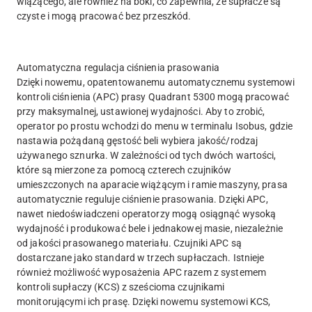
wiążącego, ale również na boki, co zapewnia, że supłacze są
czyste i mogą pracować bez przeszkód.
Automatyczna regulacja ciśnienia prasowania
Dzięki nowemu, opatentowanemu automatycznemu systemowi
kontroli ciśnienia (APC) prasy Quadrant 5300 mogą pracować
przy maksymalnej, ustawionej wydajności. Aby to zrobić,
operator po prostu wchodzi do menu w terminalu Isobus, gdzie
nastawia pożądaną gęstość beli wybiera jakość/rodzaj
używanego sznurka. W zależności od tych dwóch wartości,
które są mierzone za pomocą czterech czujników
umieszczonych na aparacie wiążącym i ramie maszyny, prasa
automatycznie reguluje ciśnienie prasowania. Dzięki APC,
nawet niedoświadczeni operatorzy mogą osiągnąć wysoką
wydajność i produkować bele i jednakowej masie, niezależnie
od jakości prasowanego materiału. Czujniki APC są
dostarczane jako standard w trzech supłaczach. Istnieje
również możliwość wyposażenia APC razem z systemem
kontroli supłaczy (KCS) z sześcioma czujnikami
monitorującymi ich prasę. Dzięki nowemu systemowi KCS,