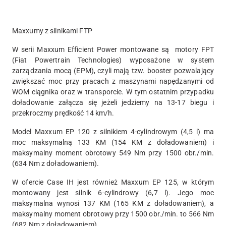
Maxxumy z silnikami FTP
W serii Maxxum Efficient Power montowane są motory FPT
(Fiat Powertrain Technologies) wyposażone w system
zarządzania mocą (EPM), czyli mają tzw. booster pozwalający
zwiększać moc przy pracach z maszynami napędzanymi od
WOM ciągnika oraz w transporcie. W tym ostatnim przypadku
doładowanie załącza się jeżeli jedziemy na 13-17 biegu i
przekroczmy prędkość 14 km/h.
Model Maxxum EP 120 z silnikiem 4-cylindrowym (4,5 l) ma
moc maksymalną 133 KM (154 KM z doładowaniem) i
maksymalny moment obrotowy 549 Nm przy 1500 obr./min.
(634 Nm z doładowaniem).
W ofercie Case IH jest również Maxxum EP 125, w którym
montowany jest silnik 6-cylindrowy (6,7 l). Jego moc
maksymalna wynosi 137 KM (165 KM z doładowaniem), a
maksymalny moment obrotowy przy 1500 obr./min. to 566 Nm
(682 Nm z doładowaniem).