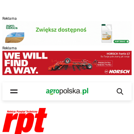
Reklama
Reklama
Wyszu
Main Logo
Menu