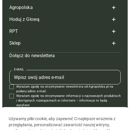
Agropolska
Hoduj z Głową
Redakcja
RPT
Reklama
Hoduj z głową bydło
Sklep
Tagi
Hoduj z głową świnie
Redakcja
Dołącz do newslettera
Mapa serwisu
Prenumerata
Prenumerata
Czasopisma i prenumerata
Kontakt
Redakcja
Reklama
Książki
E-MAIL
Regulamin
Kontakt
Kontakt
Regulamin
Wyrażam zgodę na otrzymywanie newslettera od Agropolska.pl na
Polityka prywatności
Reklama
Krzyżówki
podany adres e-mail.
Wyrażam zgodę na otrzymywanie informacji o najnowszych produktach
i dostępnych rozwiązaniach w rolnictwie – informacje te będą
wysyłane
od APRA sp. z o.o. w imieniu partnerów.
Używamy pliki cookie, aby zapewnić Ci najlepsze wrażenia z
przeglądania, personalizować zawartość naszej witryny,