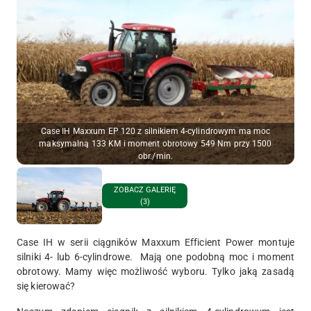
Case IH Maxxum EP 120 z silnikiem 4-cylindrowym ma moc
maksymalną 133 KM i moment obrotowy 549 Nm przy 1500
obr./min.
ZOBACZ GALERIĘ
(3)
Case IH w serii ciągników Maxxum Efficient Power montuje
silniki 4- lub 6-cylindrowe. Mają one podobną moc i moment
obrotowy. Mamy więc możliwość wyboru. Tylko jaką zasadą
się kierować?