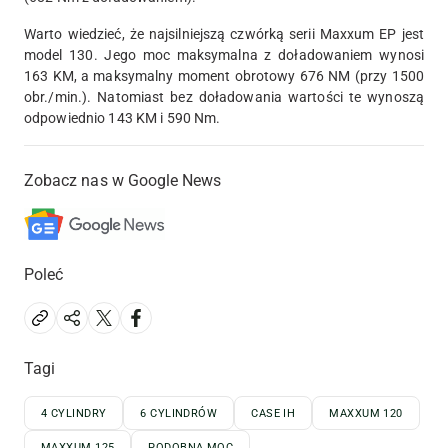
Warto wiedzieć, że najsilniejszą czwórką serii Maxxum EP jest
model 130. Jego moc maksymalna z doładowaniem wynosi
163 KM, a maksymalny moment obrotowy 676 NM (przy 1500
obr./min.). Natomiast bez doładowania wartości te wynoszą
odpowiednio 143 KM i 590 Nm.
Zobacz nas w Google News
Poleć
Tagi
4 CYLINDRY
6 CYLINDRÓW
CASE IH
MAXXUM 120
MAXXUM 125
PODOBNA MOC