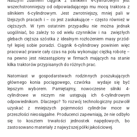
Naszym zdaniem ciągnik z silnikiem 4-cylindrowym jest
wszechstronniejszy od odpowiadającego mu mocą traktora z
silnikiem 6-cylindrowym. Jest zwrotniejszy, mniej pali w
lżejszych pracach i – co jest zaskakujące – często również w
cięższych. W tym ostatnim przypadku nie można jednak
uogólniać, bo zależy to od wielu czynników i na zwięzłych
glebach cięższa szóstka z idealnym rozłożeniem masy przód-
tył lepiej sobie poradzi. Ciągnik 6-cylindrowy powinien więc
pracować prawie cały czas na polu wykonując ciężką robotę –
na pewno jest niezastąpiony w firmach mających na stanie
kilka traktorów przypisanych do różnych prac.
Natomiast w gospodarstwach rodzinnych poszukujących
głównego konia pociągowego, czwórka wydaje się być
lepszym wyborem. Pamiętajmy, nowoczesne silniki 4-
cylindrowe w niczym nie ustępują ich 6-cylindrowym
odpowiednikom. Dlaczego? To rozwój technologiczny pozwolił
uzyskać z mniejszych pojemności cylindrów moce w
przeszłości nieosiągalne. Producenci zapewniają, że nie odbyło
się to kosztem trwałości jednostek napędowych, bo
zastosowano materiały z najwyższej półki jakościowej.