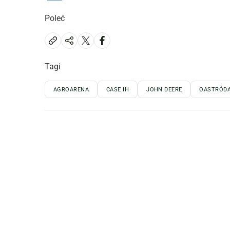
Poleć
Tagi
AGROARENA
CASE IH
JOHN DEERE
OASTRÓD