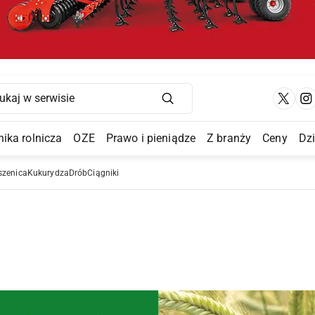
Main Navigation
ika rolnicza
OZE
Prawo i pieniądze
Z branży
Ceny
Dz
a Submenu
szenica
Kukurydza
Drób
Ciągniki