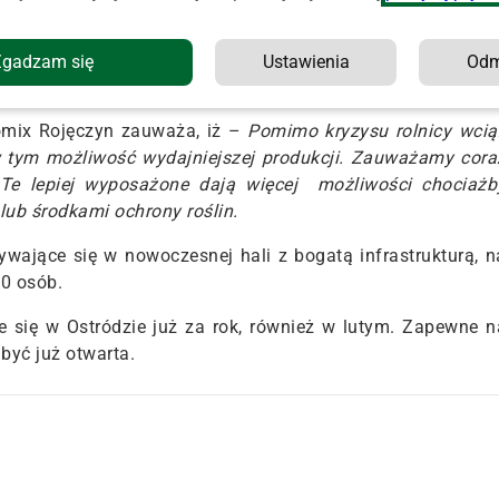
zialny za marketing w firmie Romanowski, m.in. główneg
wa zaskoczyła nas pozytywnie nie tylko pod kąte
ę 14 lutego byliśmy pod wrażeniem liczby rolników, którz
Zgadzam się
Ustawienia
Od
omix Rojęczyn zauważa, iż –
Pomimo kryzysu rolnicy wcią
tym możliwość wydajniejszej produkcji. Zauważamy cora
Te lepiej wyposażone dają więcej możliwości chociażb
lub środkami ochrony roślin.
wające się w nowoczesnej hali z bogatą infrastrukturą, n
00 osób.
się w Ostródzie już za rok, również w lutym. Zapewne n
być już otwarta.