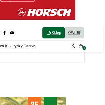
Sklep
OWiUR
ień Kukurydzy Garzyn
0