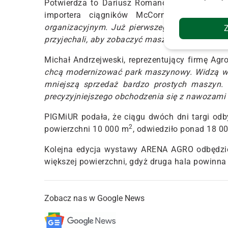
Potwierdza to
Dariusz Romanowski
, odpowied
importera ciągników McCormick –
Wysta
organizacyjnym. Już pierwszego dnia, w sobot
przyjechali, aby zobaczyć maszyny.
Michał Andrzejweski,
reprezentujący firmę Agr
chcą modernizować park maszynowy. Widzą w 
mniejszą sprzedaż bardzo prostych maszyn. 
precyzyjniejszego obchodzenia się z nawozami 
PIGMiUR podała, że ciągu dwóch dni targi odby
2
powierzchni 10 000 m
, odwiedziło ponad 18 0
Kolejna edycja wystawy ARENA AGRO odbędzie 
większej powierzchni, gdyż druga hala powinna 
Zobacz nas w Google News