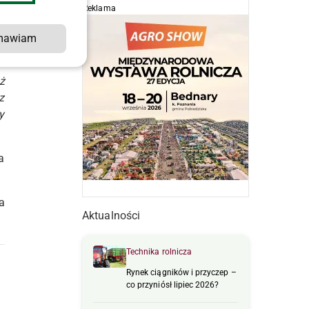
o
Reklama
m
y
mawiam
ż
z
y
a
a
Aktualności
Technika rolnicza
Rynek ciągników i przyczep –
co przyniósł lipiec 2026?