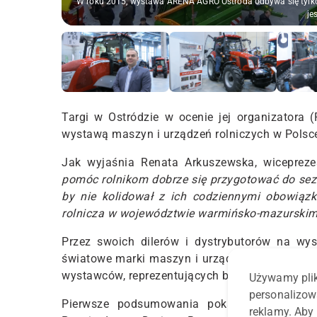
W roku 2015, wystawa ARENA AGRO Ostróda odbywa się tylko 
je
Targi w Ostródzie w ocenie jej organizatora 
wystawą maszyn i urządzeń rolniczych w Polsc
Jak wyjaśnia
Renata Arkuszewska
, wiceprez
pomóc rolnikom dobrze się przygotować do sez
by nie kolidował z ich codziennymi obowiąz
rolnicza w województwie warmińsko-mazurski
Przez swoich dilerów i dystrybutorów na wy
światowe marki maszyn i urządzeń rolniczych
wystawców, reprezentujących blisko 150 krajow
Używamy plik
personalizow
Pierwsze podsumowania pokazują, iż wysta
reklamy. Aby 