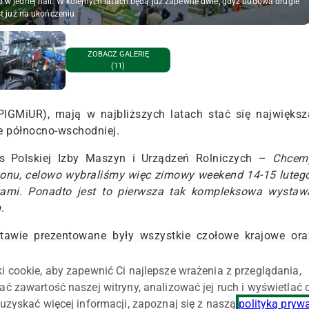
w jednej hali. W kolejnych latach będą już zapewne dwie, gdyż budowa drugie
st już na ukończeniu
ZOBACZ GALERIĘ
(11)
(PIGMiUR), mają w najbliższych latach stać się największ
e północno-wschodniej.
es Polskiej Izby Maszyn i Urządzeń Rolniczych –
Chcem
onu, celowo wybraliśmy więc zimowy weekend 14-15 lutego
kami. Ponadto jest to pierwsza tak kompleksowa wystaw
m
.
stawie prezentowane były wszystkie czołowe krajowe ora
. Podczas wystawy można było zobaczyć stoiska niemal 10
ych i zagranicznych marek maszyn i urządzeń rolniczych.
i cookie, aby zapewnić Ci najlepsze wrażenia z przeglądania,
ać zawartość naszej witryny, analizować jej ruch i wyświetlać
wa w Ostródzie cieszyła się sporym zainteresowaniem
uzyskać więcej informacji, zapoznaj się z naszą
polityką pryw