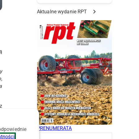
Aktualne wydanie RPT
ą
y
,
a
z
0
PRENUMERATA
 odpowiednie
.
atności
.