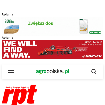
Reklama
Reklama
Wyszu
Main Logo
Menu