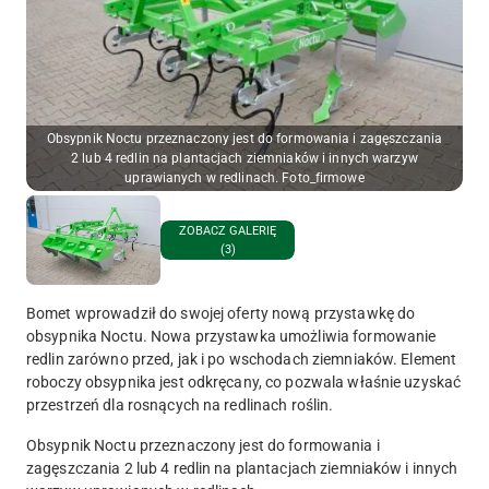
Obsypnik Noctu przeznaczony jest do formowania i zagęszczania
2 lub 4 redlin na plantacjach ziemniaków i innych warzyw
uprawianych w redlinach. Foto_firmowe
ZOBACZ GALERIĘ
(3)
Bomet wprowadził do swojej oferty nową przystawkę do
obsypnika Noctu. Nowa przystawka umożliwia formowanie
redlin zarówno przed, jak i po wschodach ziemniaków. Element
roboczy obsypnika jest odkręcany, co pozwala właśnie uzyskać
przestrzeń dla rosnących na redlinach roślin.
Obsypnik Noctu przeznaczony jest do formowania i
zagęszczania 2 lub 4 redlin na plantacjach ziemniaków i innych