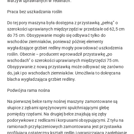
warzyw uprawianych w redlinach.
Praca bez uszkadzania roślin
Do tej pory maszyna była dostępna z przystawką „pełną” o
szerokości uprawianych międzyrzędzi w przedziale od 62,5 cm
do 75 cm. Obsypywanie mogło się odbywać tylko do
wschodów ziemniaków, ponieważ później elementy
wygładzające grzbiet redliny mogły powodować uszkodzenia
roślin. Obecnie – producent wprowadził przystawkę „po
wschodach” o szerokości uprawianych międzyrzędzi 75 cm.
Obsypywanie z nową przystawką może odbywać się zarówno
do, jak i po wschodach ziemniaków. Umożliwia to dokręcana
blacha wygładzająca grzbiet redliny.
Podwójna rama nośna
Na pierwszej belce ramy nośnej maszyny zamontowane są
słupice z zębami sprężynowymi spulchniającymi glebę
pomiędzy rzędami. Na drugiej belce znajdują się zęby
podorywkowe z redlicami i korpusami obsypującymi. Z tyłu na
ramionach przyłączeniowych zamontowana jest przystawka
profilująca ostateczny kształt redlin i ograniczająca zagłębianie