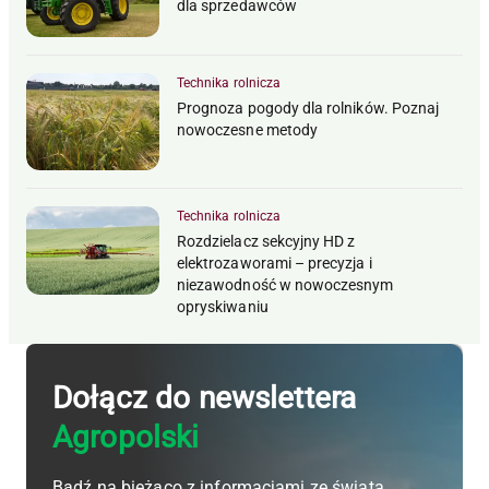
dla sprzedawców
Technika rolnicza
Prognoza pogody dla rolników. Poznaj
nowoczesne metody
Technika rolnicza
Rozdzielacz sekcyjny HD z
elektrozaworami – precyzja i
niezawodność w nowoczesnym
opryskiwaniu
Dołącz do newslettera
Agropolski
Bądź na bieżąco z informacjami ze świata