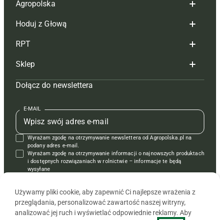
Agropolska
Hoduj z Głową
Redakcja
RPT
Reklama
Hoduj z głową bydło
Sklep
Tagi
Hoduj z głową świnie
Redakcja
Dołącz do newslettera
Mapa serwisu
Prenumerata
Prenumerata
Czasopisma i prenumerata
Kontakt
Redakcja
Reklama
Książki
E-MAIL
Regulamin
Kontakt
Kontakt
Regulamin
Wyrażam zgodę na otrzymywanie newslettera od Agropolska.pl na
Polityka prywatności
Reklama
Krzyżówki
podany adres e-mail.
Wyrażam zgodę na otrzymywanie informacji o najnowszych produktach
i dostępnych rozwiązaniach w rolnictwie – informacje te będą
wysyłane
od APRA sp. z o.o. w imieniu partnerów.
Używamy pliki cookie, aby zapewnić Ci najlepsze wrażenia z
przeglądania, personalizować zawartość naszej witryny,
analizować jej ruch i wyświetlać odpowiednie reklamy. Aby