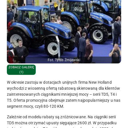
Fot. Tytus Żmijewski
ZOBACZ GALERIĘ
(1)
W okresie zastoju w dotacjach unijnych firma New Holland
wychodzi z wiosenną ofertą rabatową skierowaną dla klientów
zainteresowanych ciągnikami mniejszej mocy – serii TD5, T4 i
T5. Oferta promocyjna obejmuje zatem najpopularniejszy u nas
segment mocy, czyli 80-120 KM.
Zależnie od modelu rabaty są zróżnicowane. Na ciągniki serii
TD5 można otrzymać upusty sięgające 2600 zł. W przypadku