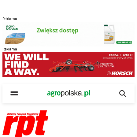
Reklama
Reklama
Wyszu
Main Logo
Menu