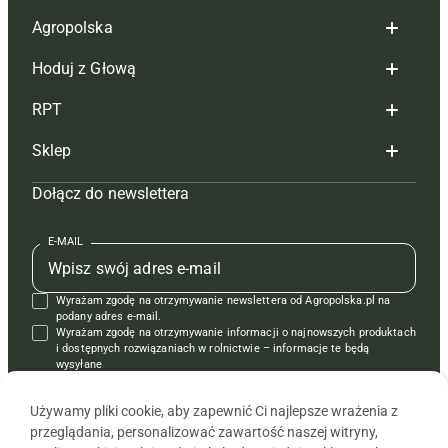
Agropolska
Hoduj z Głową
Redakcja
RPT
Reklama
Hoduj z głową bydło
Sklep
Tagi
Hoduj z głową świnie
Redakcja
Dołącz do newslettera
Mapa serwisu
Prenumerata
Prenumerata
Czasopisma i prenumerata
Kontakt
Redakcja
Reklama
Książki
E-MAIL
Regulamin
Kontakt
Kontakt
Regulamin
Wyrażam zgodę na otrzymywanie newslettera od Agropolska.pl na
Polityka prywatności
Reklama
Krzyżówki
podany adres e-mail.
Wyrażam zgodę na otrzymywanie informacji o najnowszych produktach
i dostępnych rozwiązaniach w rolnictwie – informacje te będą
wysyłane
od APRA sp. z o.o. w imieniu partnerów.
Używamy pliki cookie, aby zapewnić Ci najlepsze wrażenia z
przeglądania, personalizować zawartość naszej witryny,