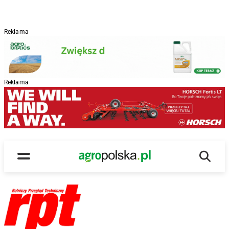
Reklama
Reklama
Wyszu
Main Logo
Menu