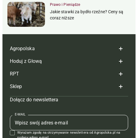
Prawo i Pieniądze
Jakie stawki za bydło rzeźne? Ceny są
coraz niższe
Agropolska
Hoduj z Głową
Redakcja
RPT
Reklama
Hoduj z głową bydło
Sklep
Tagi
Hoduj z głową świnie
Redakcja
Dołącz do newslettera
Mapa serwisu
Prenumerata
Prenumerata
Czasopisma i prenumerata
Kontakt
Redakcja
Reklama
Książki
E-MAIL
Regulamin
Kontakt
Kontakt
Regulamin
Wyrażam zgodę na otrzymywanie newslettera od Agropolska.pl na
Polityka prywatności
Reklama
podany adres e-mail.