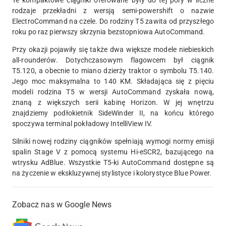
Te kompaktowe ciągniki oferowane były do tej pory w liczne
rodzaje przekładni z wersją semi-powershift o nazwie
ElectroCommand na czele. Do rodziny T5 zawita od przyszłego
roku po raz pierwszy skrzynia bezstopniowa AutoCommand.
Przy okazji pojawiły się także dwa większe modele niebieskich
all-rounderów. Dotychczasowym flagowcem był ciągnik
T5.120, a obecnie to miano dzierży traktor o symbolu T5.140.
Jego moc maksymalna to 140 KM. Składająca się z pięciu
modeli rodzina T5 w wersji AutoCommand zyskała nową,
znaną z większych serii kabinę Horizon. W jej wnętrzu
znajdziemy podłokietnik SideWinder II, na końcu którego
spoczywa terminal pokładowy IntelliView IV.
Silniki nowej rodziny ciągników spełniają wymogi normy emisji
spalin Stage V z pomocą systemu Hi-eSCR2, bazującego na
wtrysku AdBlue. Wszystkie T5-ki AutoCommand dostępne są
na życzenie w ekskluzywnej stylistyce i kolorystyce Blue Power.
Zobacz nas w Google News