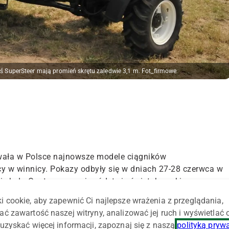
 oś SuperSteer mają promień skrętu zaledwie 3,1 m. Fot_firmowe
wała
w Polsce
najnowsze modele ciągników
cy w winnicy. Pokazy odbyły się w dniach 27-28 czerwca w
n
ie
koło Opatowa w województwie świętokrzyskim.
i cookie, aby zapewnić Ci najlepsze wrażenia z przeglądania,
racja
pracy ciągników marki New Holland przeznaczonych
ać zawartość naszej witryny, analizować jej ruch i wyświetlać
 w winnicach, oraz w warzywnictwie. Uczestnicy pokazów
uzyskać więcej informacji, zapoznaj się z naszą
polityką pryw
T4.80N i T4.80V, a także zapoznać się z
traktorami
TD4.70F