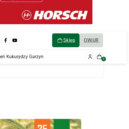
Sklep
OWiUR
ień Kukurydzy Garzyn
0