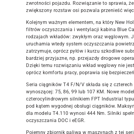
zwrotności
pojazdu
.
Rozwiązanie
to
sprawia, ż
zwiększony rozstaw osi pozwala przenieść więc
Kolejnym ważnym elementem, na który
New Hol
filtrów oczyszczania i wentylacji kabina Blue C
rodzajach
wkładów
: zwykłym oraz węglowym. Je
uruchamia wtedy system oczyszczania powietrza 
zatrzymuje, oprócz pyłów i kurzu szkodliwe sub
bardziej przyjazne, np. przejazdy drogowe opera
D
zięki temu rozwiązaniu
wkład
węglowy
nie je
oprócz komfortu pracy, poprawia się bezpieczeń
Seria ciągników T4
F
/
N
/
V
składa się z czterec
wynoszącej: 75, 86, 99 lub 107 KM. Nowe model
czterocylindrowym silnikiem FPT Industrial
typ
pod kątem
wygodnej
obsługi ciągników. Maksy
dla modelu T4.110 wynosi 444 Nm.
Silniki speł
oczyszczania DOC i eEGR.
Pojemny zbiornik paliwa w maszynach z tej seri