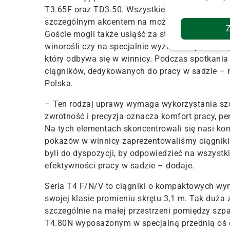
T3.65F oraz TD3.50. Wszystkie
ciągniki
zostały
szczególnym akcentem na możliwości wykorzysta
G
oście mogli także usiąść za sterami
ciągników
winorośli czy
na
specjalnie wyznaczonym torze 
który odbywa się w winnicy. Podczas spotkania
ciągników, dedykowanych do pracy w sadzie – 
Polska
.
– Ten rodzaj uprawy wymaga wykorzystania szc
zwrotność i precyzja oznacza komfort pracy, per
Na tych elementach skoncentrowali się nasi kons
pokazów w winnicy zaprezentowaliśmy
ciągniki
byli do dyspozycji, by odpowiedzieć na wszystk
efektywności pracy w sadzie – dodaje.
S
eri
a
T4 F/N/V to
ciągniki
o
kompaktowych wym
swojej klasie promieniu skrętu 3,1 m. Tak duża
szczególnie na małej przestrzeni pomiędzy szp
T4.80N wyposażonym w
specjalną
przednią oś