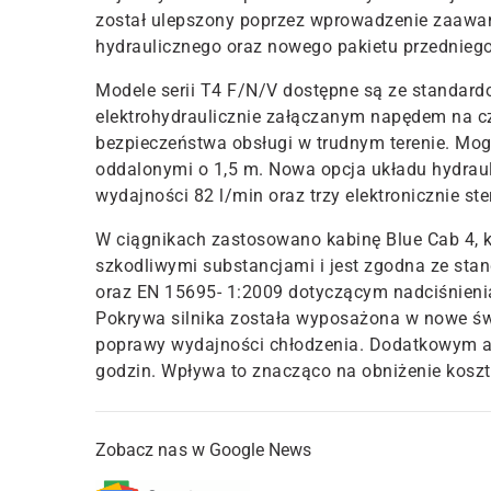
został ulepszony poprzez wprowadzenie zaawans
hydraulicznego oraz nowego pakietu przedniego
Modele serii T4 F/N/V dostępne są ze standard
elektrohydraulicznie załączanym napędem na cz
bezpieczeństwa obsługi w trudnym terenie. Mo
o
ddalonymi
o 1,5 m
. Nowa opcja układu hydrau
wydajności 82 l/min oraz trzy elektronicznie s
W ciągnikach zastosowano
k
abinę Blue Cab
4
,
szkodliwymi substancjami i jest zgodna ze sta
oraz EN 15695- 1:2009 dotyczącym nadciśnienia
Pokrywa silnika została wyposażona w nowe świ
poprawy
wydajności chłodzenia.
Dodatkowym at
godzin. Wpływa to znacząco na obniżenie koszt
Zobacz nas w Google News