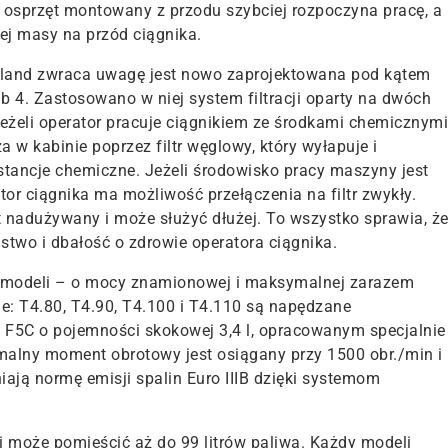
e osprzęt montowany z przodu szybciej rozpoczyna pracę, a
ej masy na przód ciągnika.
land
zwraca
uwagę jest nowo zaprojektowana pod kątem
ab
4
. Zastosowano w niej system filtracji oparty na dwóch
żeli operator pracuje ciągnikiem ze środkami chemicznymi
w kabinie poprzez filtr węglowy, który wyłapuje i
stancje chemiczne. Jeżeli środowisko pracy maszyny jest
tor ciągnika ma możliwość przełączenia na filtr zwykły.
st nadużywany i może
służyć dłużej. To wszystko sprawia, ż
stwo i dbałość o zdrowie operatora ciągnika.
h modeli – o mocy znamionowej
i maksymalnej zarazem
e: T4.80, T4.90, T4.100 i T4.110 są napędzane
u
F5C o pojemności
skokowej
3,4 l, opracowanym specjalnie
malny moment obrotowy jest osiągany przy 1500 obr./min i
niają normę emisji spalin Euro IIIB dzięki systemom
i może pomieścić aż do 99 litrów paliwa. Każdy modeli