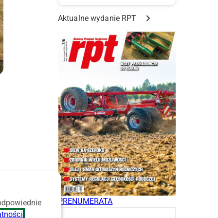
Aktualne wydanie RPT
PRENUMERATA
 odpowiednie
atności
.
,