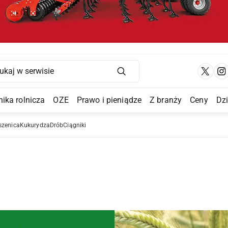
Main Navigation
ika rolnicza
OZE
Prawo i pieniądze
Z branży
Ceny
Dz
a Submenu
szenica
Kukurydza
Drób
Ciągniki