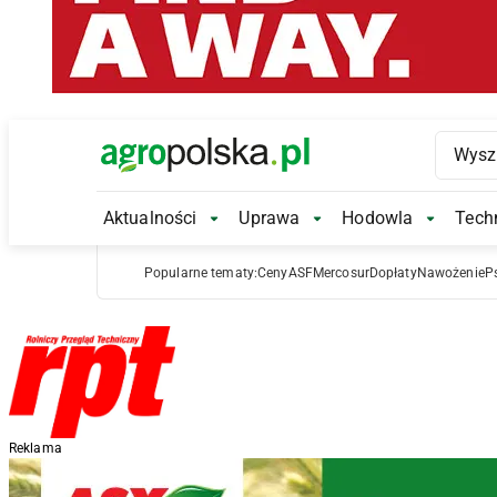
Main Logo
Aktualności
Uprawa
Hodowla
Techn
Aktualności Submenu
Uprawa Submenu
Hodowl
Popularne tematy:
Ceny
ASF
Mercosur
Dopłaty
Nawożenie
P
Reklama