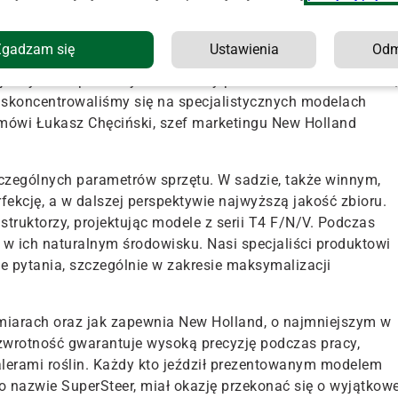
 szczegółowo omówione przez
specjalistów
marki ze
nia w sadownictwie. Spotkanie łączyło teorię z praktyką.
Zgadzam się
Ustawienia
Od
i przetestować je m.in. podczas jazdy pomiędzy rzędami
jazdy.
–
To pierwszy sadowniczy pokaz marki New Holland,
 skoncentrowaliśmy się na specjalistycznych modelach
mówi Łukasz Chęciński,
szef m
arketing
u
New Holland
zególnych parametrów sprzętu. W sadzie, także winnym,
fekcję, a w dalszej perspektywie najwyższą jakość zbioru.
truktorzy, projektując modele z serii T4 F/N/V. Podczas
w ich naturalnym środowisku. Nasi specjaliści produktowi
ie pytania, szczególnie w zakresie maksymalizacji
iarach oraz
jak zapewnia New Holland,
o najmniejszym w
 zwrotność gwarantuje wysoką precyzję podczas pracy,
alerami roślin. Każdy kto jeździł prezentowanym modelem
o nazwie
SuperSteer, miał okazję przekonać się o wyjątkowe