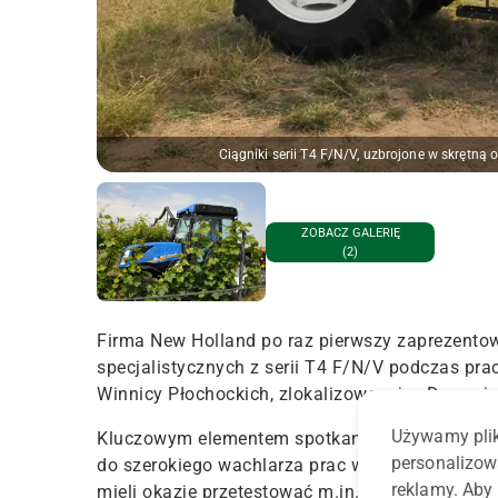
Ciągniki serii T4 F/N/V, uzbrojone w skrętną
ZOBACZ GALERIĘ
(2)
Firma
New Holland po raz pierwszy zaprezento
specjalistycznych z serii T4 F/N/V podczas pra
Winnicy Płochockich,
zlokalizowanej w
Daromi
Używamy plik
Kluczowym elementem spotkania był
a
demonst
personalizow
do szerokiego wachlarza prac w sadzie – także
reklamy. Aby 
mieli okazję przetestować m.in. topowe
modele